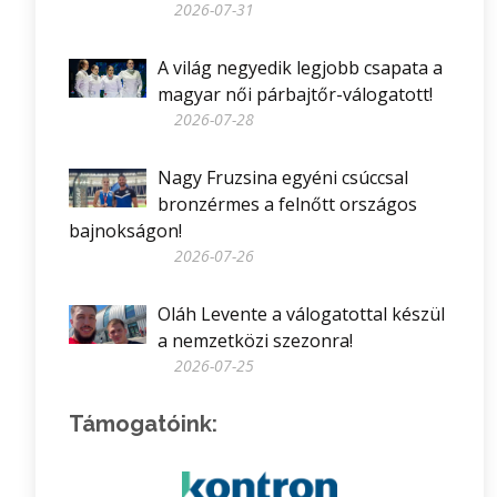
2026-07-31
A világ negyedik legjobb csapata a
magyar női párbajtőr-válogatott!
2026-07-28
Nagy Fruzsina egyéni csúccsal
bronzérmes a felnőtt országos
bajnokságon!
2026-07-26
Oláh Levente a válogatottal készül
a nemzetközi szezonra!
2026-07-25
Támogatóink: