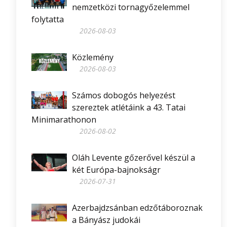
nemzetközi tornagyőzelemmel
folytatta
2026-08-03
Közlemény
2026-08-03
Számos dobogós helyezést
szereztek atlétáink a 43. Tatai
Minimarathonon
2026-08-02
Oláh Levente gőzerővel készül a
két Európa-bajnokságr
2026-07-31
Azerbajdzsánban edzőtáboroznak
a Bányász judokái