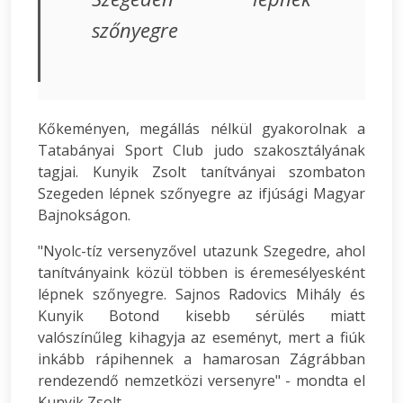
szőnyegre
Kőkeményen, megállás nélkül gyakorolnak a
Tatabányai Sport Club judo szakosztályának
tagjai. Kunyik Zsolt tanítványai szombaton
Szegeden lépnek szőnyegre az ifjúsági Magyar
Bajnokságon.
"Nyolc-tíz versenyzővel utazunk Szegedre, ahol
tanítványaink közül többen is éremesélyesként
lépnek szőnyegre. Sajnos Radovics Mihály és
Kunyik Botond kisebb sérülés miatt
valószínűleg kihagyja az eseményt, mert a fiúk
inkább rápihennek a hamarosan Zágrábban
rendezendő nemzetközi versenyre" - mondta el
Kunyik Zsolt.