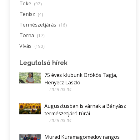
Teke
(92)
Tenisz
(4)
Természetjárás
(16)
Torna
(17)
Vívás
(190)
Legutolsó hírek
75 éves klubunk Örökös Tagja,
Henyecz László
2026-08-04
Augusztusban is várnak a Bányász
természetjáró túrái
2026-08-04
Murad Kuramagomedov rangos