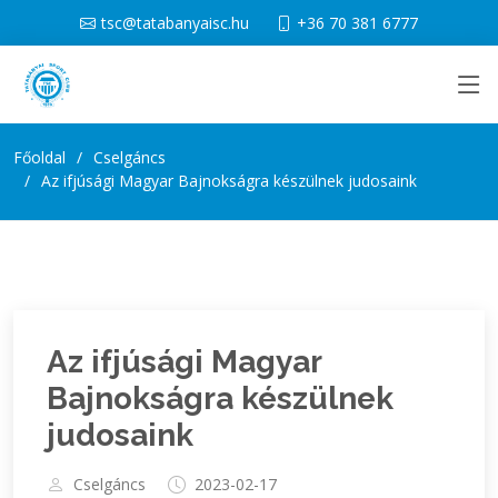
tsc@tatabanyaisc.hu
+36 70 381 6777
Főoldal
Cselgáncs
Az ifjúsági Magyar Bajnokságra készülnek judosaink
Az ifjúsági Magyar
Bajnokságra készülnek
judosaink
Cselgáncs
2023-02-17