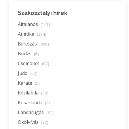
Szakosztályi hírek
Általános
(141)
Atlétika
(394)
Birkózás
(206)
Bridzs
(6)
Cselgáncs
(62)
Judo
(52)
Karate
(5)
Kézilabda
(32)
Kosárlabda
(4)
Labdarúgás
(81)
Ökölvívás
(92)