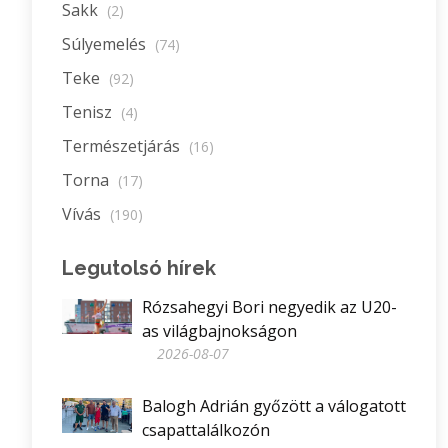
Sakk
(2)
Súlyemelés
(74)
Teke
(92)
Tenisz
(4)
Természetjárás
(16)
Torna
(17)
Vívás
(190)
Legutolsó hírek
Rózsahegyi Bori negyedik az U20-
as világbajnokságon
2026-08-07
Balogh Adrián győzött a válogatott
csapattalálkozón