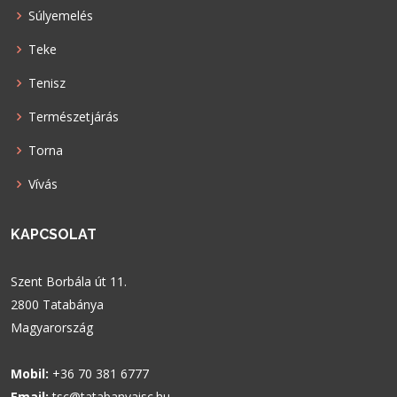
Súlyemelés
Teke
Tenisz
Természetjárás
Torna
Vívás
KAPCSOLAT
Szent Borbála út 11.
2800 Tatabánya
Magyarország
Mobil:
+36 70 381 6777
Email:
tsc@tatabanyaisc.hu