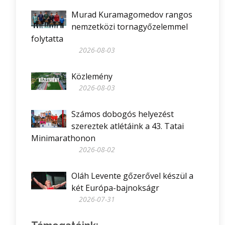
Murad Kuramagomedov rangos
nemzetközi tornagyőzelemmel
folytatta
2026-08-03
Közlemény
2026-08-03
Számos dobogós helyezést
szereztek atlétáink a 43. Tatai
Minimarathonon
2026-08-02
Oláh Levente gőzerővel készül a
két Európa-bajnokságr
2026-07-31