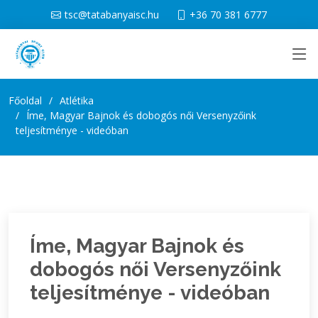
tsc@tatabanyaisc.hu
+36 70 381 6777
Főoldal
Atlétika
Íme, Magyar Bajnok és dobogós női Versenyzőink
teljesítménye - videóban
Íme, Magyar Bajnok és
dobogós női Versenyzőink
teljesítménye - videóban