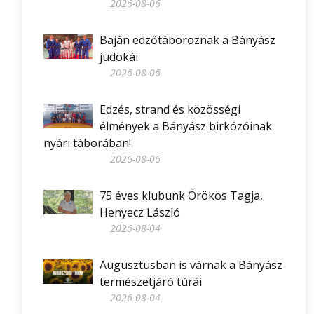
2026-08-06
Baján edzőtáboroznak a Bányász
judokái
2026-08-06
Edzés, strand és közösségi
élmények a Bányász birkózóinak
nyári táborában!
2026-08-06
75 éves klubunk Örökös Tagja,
Henyecz László
2026-08-04
Augusztusban is várnak a Bányász
természetjáró túrái
2026-08-04