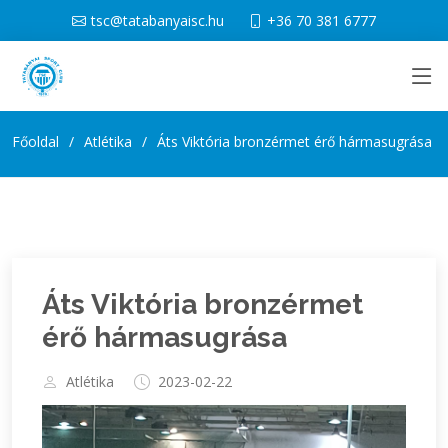
tsc@tatabanyaisc.hu
+36 70 381 6777
Főoldal
Atlétika
Áts Viktória bronzérmet érő hármasugrása
Áts Viktória bronzérmet
érő hármasugrása
Atlétika
2023-02-22