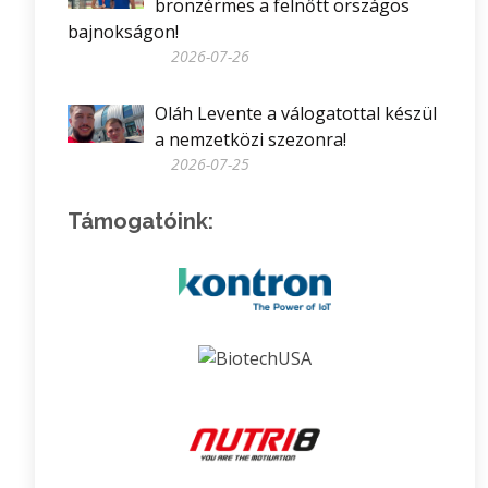
bronzérmes a felnőtt országos
bajnokságon!
2026-07-26
Oláh Levente a válogatottal készül
a nemzetközi szezonra!
2026-07-25
Támogatóink: