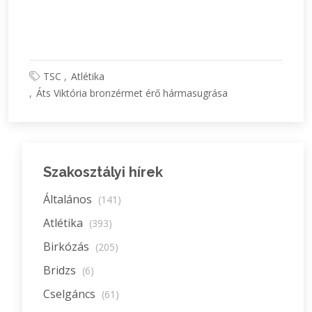
TSC
Atlétika
Áts Viktória bronzérmet érő hármasugrása
Szakosztályi hírek
Általános
(141)
Atlétika
(393)
Birkózás
(205)
Bridzs
(6)
Cselgáncs
(61)