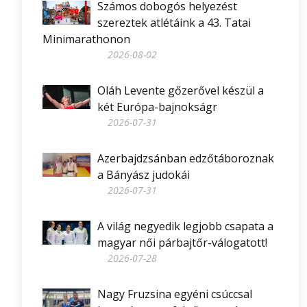
Számos dobogós helyezést
szereztek atlétáink a 43. Tatai
Minimarathonon
2026-08-02
Oláh Levente gőzerővel készül a
két Európa-bajnokságr
2026-07-31
Azerbajdzsánban edzőtáboroznak
a Bányász judokái
2026-07-31
A világ negyedik legjobb csapata a
magyar női párbajtőr-válogatott!
2026-07-28
Nagy Fruzsina egyéni csúccsal