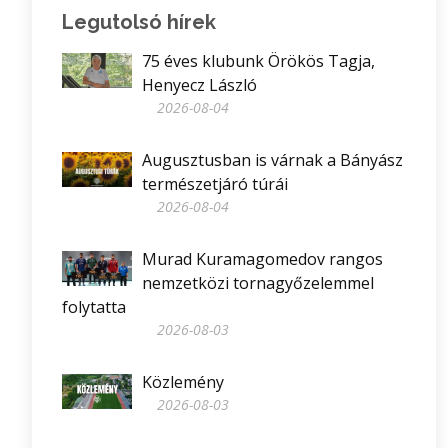
Legutolsó hírek
75 éves klubunk Örökös Tagja,
Henyecz László
2026-08-04
Augusztusban is várnak a Bányász
természetjáró túrái
2026-08-04
Murad Kuramagomedov rangos
nemzetközi tornagyőzelemmel
folytatta
2026-08-03
Közlemény
2026-08-03