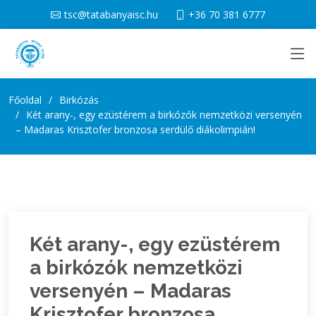
tsc@tatabanyaisc.hu
+36 70 381 6777
Főoldal
Birkózás
Két arany-, egy ezüstérem a birkózók nemzetközi versenyén
– Madaras Krisztofer bronzosa serdülő diákolimpián!
Két arany-, egy ezüstérem
a birkózók nemzetközi
versenyén – Madaras
Krisztofer bronzosa