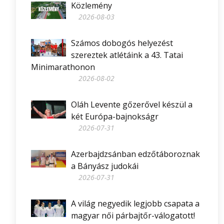
Közlemény
2026-08-03
Számos dobogós helyezést
szereztek atlétáink a 43. Tatai
Minimarathonon
2026-08-02
Oláh Levente gőzerővel készül a
két Európa-bajnokságr
2026-07-31
Azerbajdzsánban edzőtáboroznak
a Bányász judokái
2026-07-31
A világ negyedik legjobb csapata a
magyar női párbajtőr-válogatott!