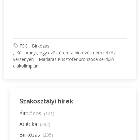
TSC
Birkózás
Két arany-, egy ezüstérem a birkózók nemzetközi
versenyén – Madaras Krisztofer bronzosa serdülő
diákolimpián!
Szakosztályi hírek
Általános
(141)
Atlétika
(393)
Birkózás
(205)