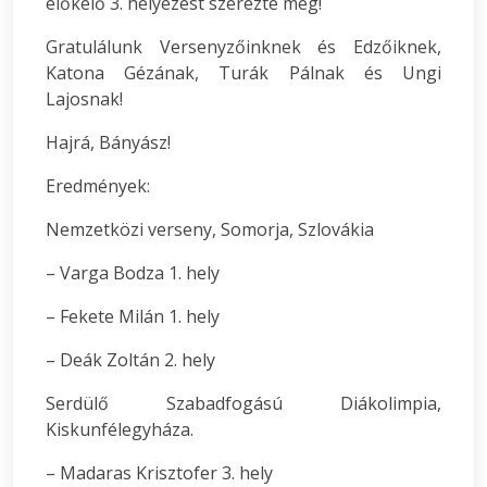
előkelő 3. helyezést szerezte meg!
Gratulálunk Versenyzőinknek és Edzőiknek,
Katona Gézának, Turák Pálnak és Ungi
Lajosnak!
Hajrá, Bányász!
Eredmények:
Nemzetközi verseny, Somorja, Szlovákia
– Varga Bodza 1. hely
– Fekete Milán 1. hely
– Deák Zoltán 2. hely
Serdülő Szabadfogású Diákolimpia,
Kiskunfélegyháza.
– Madaras Krisztofer 3. hely