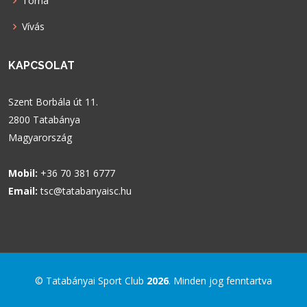
Torna
Vívás
KAPCSOLAT
Szent Borbála út 11.
2800 Tatabánya
Magyarország
Mobil:
+36 70 381 6777
Email:
tsc@tatabanyaisc.hu
© Tatabányai Sport Club
2026
. Minden jog fenntartva