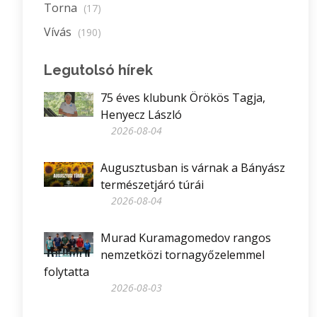
Torna
(17)
Vívás
(190)
Legutolsó hírek
75 éves klubunk Örökös Tagja,
Henyecz László
2026-08-04
Augusztusban is várnak a Bányász
természetjáró túrái
2026-08-04
Murad Kuramagomedov rangos
nemzetközi tornagyőzelemmel
folytatta
2026-08-03