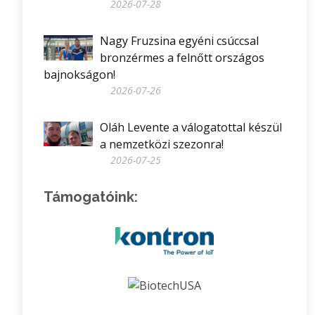
2026-07-28
Nagy Fruzsina egyéni csúccsal
bronzérmes a felnőtt országos
bajnokságon!
2026-07-26
Oláh Levente a válogatottal készül
a nemzetközi szezonra!
2026-07-25
Támogatóink: