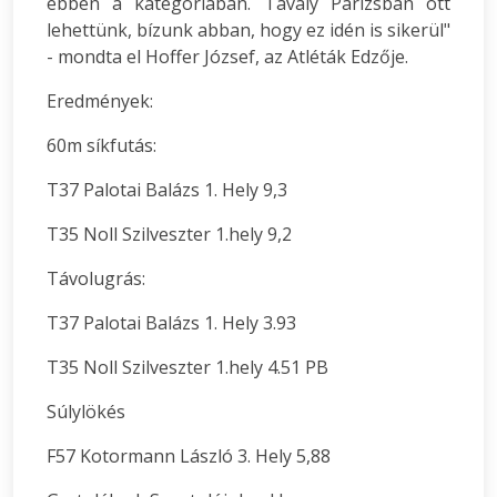
ebben a kategóriában. Tavaly Párizsban ott
lehettünk, bízunk abban, hogy ez idén is sikerül"
- mondta el Hoffer József, az Atléták Edzője.
Eredmények:
60m síkfutás:
T37 Palotai Balázs 1. Hely 9,3
T35 Noll Szilveszter 1.hely 9,2
Távolugrás:
T37 Palotai Balázs 1. Hely 3.93
T35 Noll Szilveszter 1.hely 4.51 PB
Súlylökés
F57 Kotormann László 3. Hely 5,88