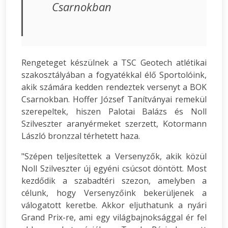
Csarnokban
Rengeteget készülnek a TSC Geotech atlétikai
szakosztályában a fogyatékkal élő Sportolóink,
akik számára kedden rendeztek versenyt a BOK
Csarnokban. Hoffer József Tanítványai remekül
szerepeltek, hiszen Palotai Balázs és Noll
Szilveszter aranyérmeket szerzett, Kotormann
László bronzzal térhetett haza.
"Szépen teljesítettek a Versenyzők, akik közül
Noll Szilveszter új egyéni csúcsot döntött. Most
kezdődik a szabadtéri szezon, amelyben a
célunk, hogy Versenyzőink bekerüljenek a
válogatott keretbe. Akkor eljuthatunk a nyári
Grand Prix-re, ami egy világbajnoksággal ér fel