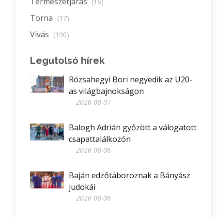
Természetjárás
(16)
Torna
(17)
Vívás
(190)
Legutolsó hírek
Rózsahegyi Bori negyedik az U20-
as világbajnokságon
2026-08-07
Balogh Adrián győzött a válogatott
csapattalálkozón
2026-08-06
Baján edzőtáboroznak a Bányász
judokái
2026-08-06