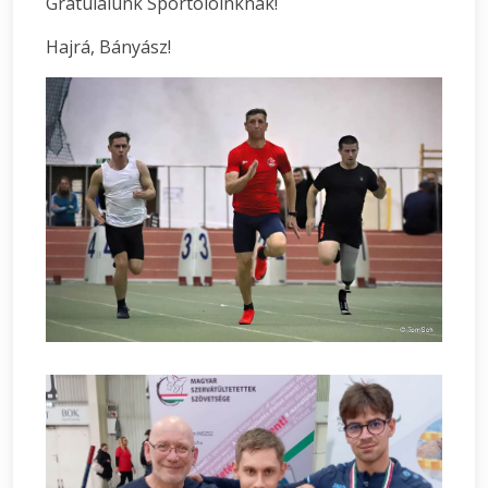
Gratulálunk Sportolóinknak!
Hajrá, Bányász!