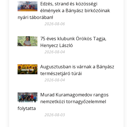
Edzés, strand és közösségi
élmények a Bányász birkózóinak
nyári táborában!
2026-08-06
75 éves klubunk Örökös Tagja,
Henyecz László
2026-08-04
Augusztusban is várnak a Bányász
természetjáró túrái
2026-08-04
Murad Kuramagomedov rangos
nemzetközi tornagyőzelemmel
folytatta
2026-08-03