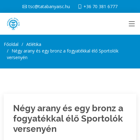
tsc@tatabanyaisc.hu
+36 70 381 6777
Főoldal
Atlétika
Négy arany és egy bronz a fogyatékkal élő Sportolók
versenyén
Négy arany és egy bronz a
fogyatékkal élő Sportolók
versenyén