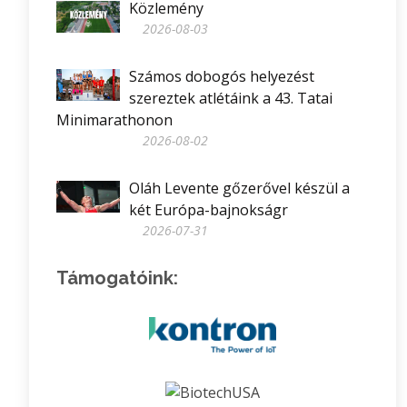
Közlemény
2026-08-03
Számos dobogós helyezést
szereztek atlétáink a 43. Tatai
Minimarathonon
2026-08-02
Oláh Levente gőzerővel készül a
két Európa-bajnokságr
2026-07-31
Támogatóink: