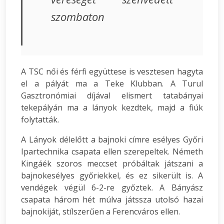
szombaton
A TSC női és férfi együttese is vesztesen hagyta
el a pályát ma a Teke Klubban. A Turul
Gasztronómiai díjával elismert tatabányai
tekepályán ma a lányok kezdtek, majd a fiúk
folytatták.
A Lányok délelőtt a bajnoki címre esélyes Győri
Ipartechnika csapata ellen szerepeltek. Németh
Kingáék szoros meccset próbáltak játszani a
bajnokesélyes győriekkel, és ez sikerült is. A
vendégek végül 6-2-re győztek. A Bányász
csapata három hét múlva játssza utolsó hazai
bajnokiját, stílszerűen a Ferencváros ellen.