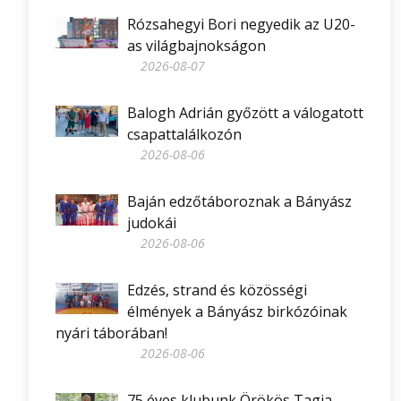
Rózsahegyi Bori negyedik az U20-
as világbajnokságon
2026-08-07
Balogh Adrián győzött a válogatott
csapattalálkozón
2026-08-06
Baján edzőtáboroznak a Bányász
judokái
2026-08-06
Edzés, strand és közösségi
élmények a Bányász birkózóinak
nyári táborában!
2026-08-06
75 éves klubunk Örökös Tagja,