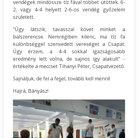
vendégek mindössze tíz fával többet ütöttek. 6-
2, vagy 4-4 helyett 2-6-os vendég győzelem
született.
"Úgy látszik, tavasszal követ minket a
balszerencse. Nemrégiben kilenc, ma tíz fa
különbséggel szenvedett vereséget a Csapat.
Úgy érzem, a 4-4 sokkal igazságosabb
eredmény lett volna, de sajnos így alakult" -
értékelte a meccset Tihanyi Péter, Csapatvezető.
Sajnáljuk, de fel a fejjel, tovább kell menni!
Hajrá, Bányász!