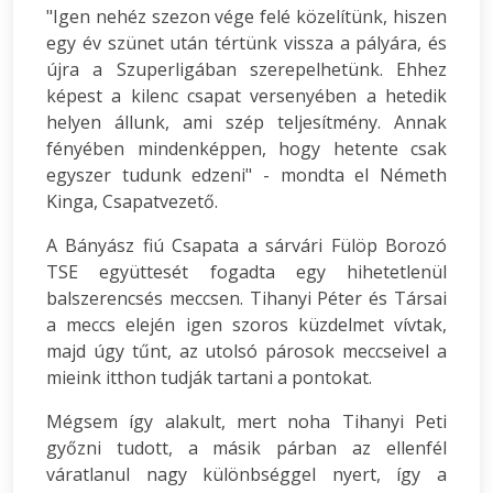
"Igen nehéz szezon vége felé közelítünk, hiszen
egy év szünet után tértünk vissza a pályára, és
újra a Szuperligában szerepelhetünk. Ehhez
képest a kilenc csapat versenyében a hetedik
helyen állunk, ami szép teljesítmény. Annak
fényében mindenképpen, hogy hetente csak
egyszer tudunk edzeni" - mondta el Németh
Kinga, Csapatvezető.
A Bányász fiú Csapata a sárvári Fülöp Borozó
TSE együttesét fogadta egy hihetetlenül
balszerencsés meccsen. Tihanyi Péter és Társai
a meccs elején igen szoros küzdelmet vívtak,
majd úgy tűnt, az utolsó párosok meccseivel a
mieink itthon tudják tartani a pontokat.
Mégsem így alakult, mert noha Tihanyi Peti
győzni tudott, a másik párban az ellenfél
váratlanul nagy különbséggel nyert, így a