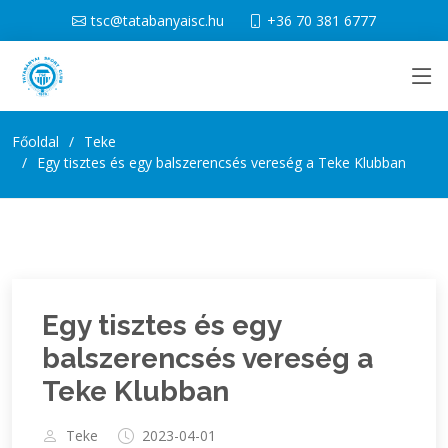
tsc@tatabanyaisc.hu
+36 70 381 6777
Főoldal
Teke
Egy tisztes és egy balszerencsés vereség a Teke Klubban
Egy tisztes és egy
balszerencsés vereség a
Teke Klubban
Teke
2023-04-01