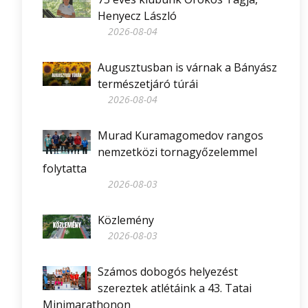
Henyecz László
2026-08-04
Augusztusban is várnak a Bányász
természetjáró túrái
2026-08-04
Murad Kuramagomedov rangos
nemzetközi tornagyőzelemmel
folytatta
2026-08-03
Közlemény
2026-08-03
Számos dobogós helyezést
szereztek atlétáink a 43. Tatai
Minimarathonon