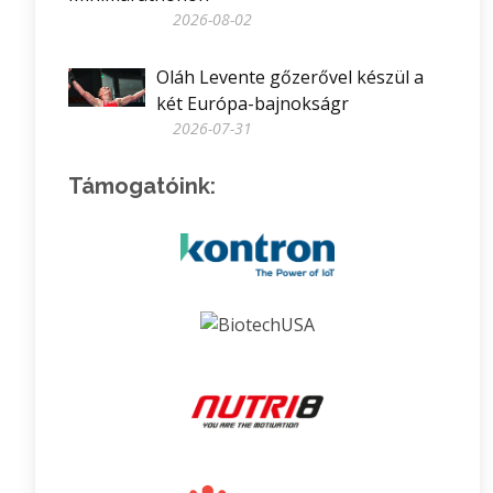
2026-08-02
Oláh Levente gőzerővel készül a
két Európa-bajnokságr
2026-07-31
Támogatóink: