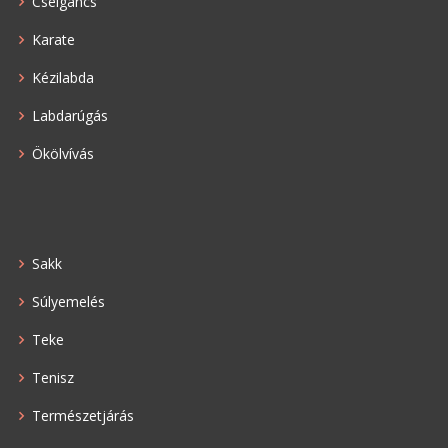
Cselgáncs
Karate
Kézilabda
Labdarúgás
Ökölvívás
Sakk
Súlyemelés
Teke
Tenisz
Természetjárás