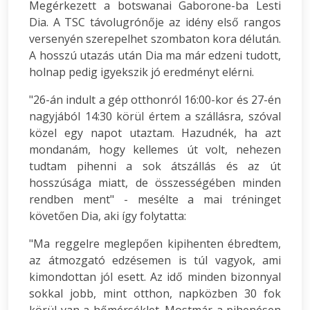
Megérkezett a botswanai Gaborone-ba Lesti
Dia. A TSC távolugrónője az idény első rangos
versenyén szerepelhet szombaton kora délután.
A hosszú utazás után Dia ma már edzeni tudott,
holnap pedig igyekszik jó eredményt elérni.
"26-án indult a gép otthonról 16:00-kor és 27-én
nagyjából 14:30 körül értem a szállásra, szóval
közel egy napot utaztam. Hazudnék, ha azt
mondanám, hogy kellemes út volt, nehezen
tudtam pihenni a sok átszállás és az út
hosszúsága miatt, de összességében minden
rendben ment" - mesélte a mai tréninget
követően Dia, aki így folytatta:
"Ma reggelre meglepően kipihenten ébredtem,
az átmozgató edzésemen is túl vagyok, ami
kimondottan jól esett. Az idő minden bizonnyal
sokkal jobb, mint otthon, napközben 30 fok
körül van a hőmérséklet. Mostmár a pihenésen