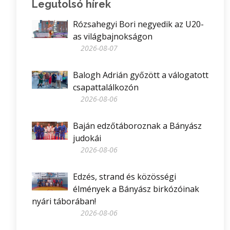
Legutolsó hírek
Rózsahegyi Bori negyedik az U20-
as világbajnokságon
2026-08-07
Balogh Adrián győzött a válogatott
csapattalálkozón
2026-08-06
Baján edzőtáboroznak a Bányász
judokái
2026-08-06
Edzés, strand és közösségi
élmények a Bányász birkózóinak
nyári táborában!
2026-08-06