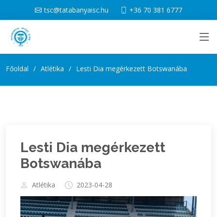
tsc@tatabanyaisc.hu
+36 70 381 6777
Főoldal
Atlétika
Lesti Dia megérkezett Botswanába
Lesti Dia megérkezett
Botswanába
Atlétika
2023-04-28