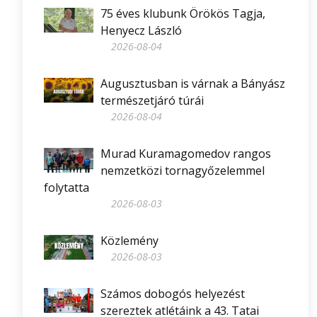
75 éves klubunk Örökös Tagja,
Henyecz László
2026-08-04
Augusztusban is várnak a Bányász
természetjáró túrái
2026-08-04
Murad Kuramagomedov rangos
nemzetközi tornagyőzelemmel
folytatta
2026-08-03
Közlemény
2026-08-03
Számos dobogós helyezést
szereztek atlétáink a 43. Tatai