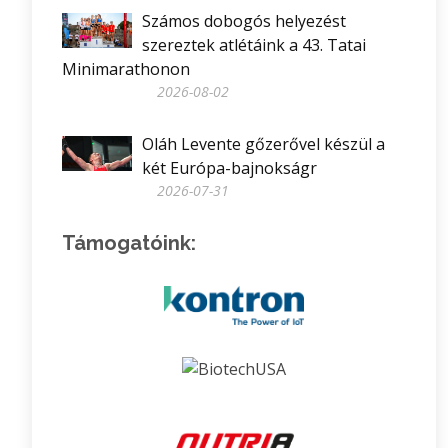
Számos dobogós helyezést
szereztek atlétáink a 43. Tatai
Minimarathonon
2026-08-02
Oláh Levente gőzerővel készül a
két Európa-bajnokságr
2026-07-31
Támogatóink: