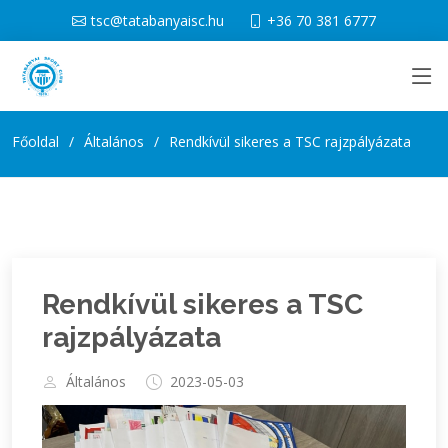
tsc@tatabanyaisc.hu
+36 70 381 6777
Főoldal
Általános
Rendkívül sikeres a TSC rajzpályázata
Rendkívül sikeres a TSC
rajzpályázata
Általános
2023-05-03