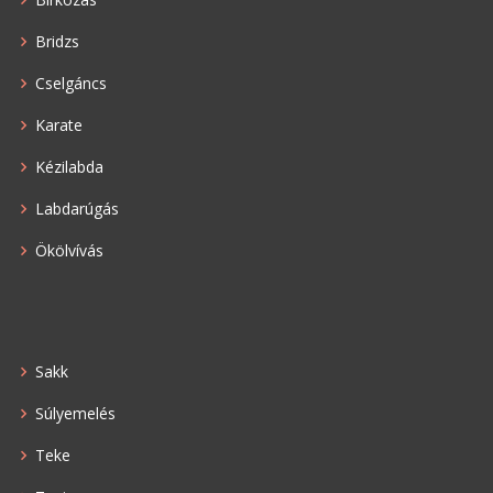
Bridzs
Cselgáncs
Karate
Kézilabda
Labdarúgás
Ökölvívás
Sakk
Súlyemelés
Teke