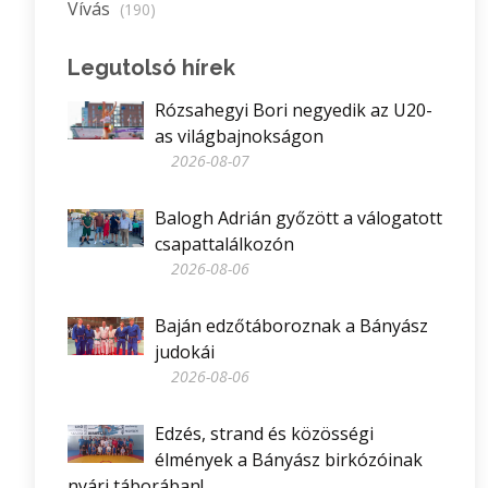
Vívás
(190)
Legutolsó hírek
Rózsahegyi Bori negyedik az U20-
as világbajnokságon
2026-08-07
Balogh Adrián győzött a válogatott
csapattalálkozón
2026-08-06
Baján edzőtáboroznak a Bányász
judokái
2026-08-06
Edzés, strand és közösségi
élmények a Bányász birkózóinak
nyári táborában!