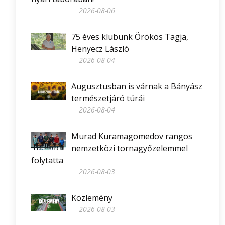
2026-08-06
75 éves klubunk Örökös Tagja,
Henyecz László
2026-08-04
Augusztusban is várnak a Bányász
természetjáró túrái
2026-08-04
Murad Kuramagomedov rangos
nemzetközi tornagyőzelemmel
folytatta
2026-08-03
Közlemény
2026-08-03