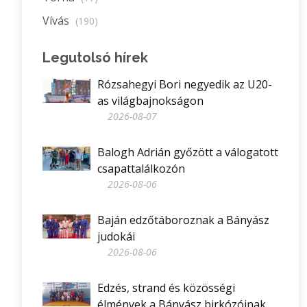
Vívás
(190)
Legutolsó hírek
Rózsahegyi Bori negyedik az U20-
as világbajnokságon
2026-08-07
Balogh Adrián győzött a válogatott
csapattalálkozón
2026-08-06
Baján edzőtáboroznak a Bányász
judokái
2026-08-06
Edzés, strand és közösségi
élmények a Bányász birkózóinak