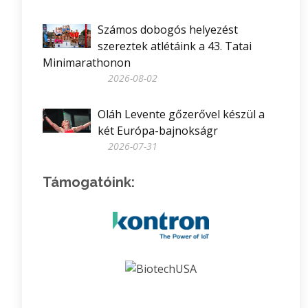
Számos dobogós helyezést
szereztek atlétáink a 43. Tatai
Minimarathonon
2026-08-02
Oláh Levente gőzerővel készül a
két Európa-bajnokságr
2026-07-31
Támogatóink: