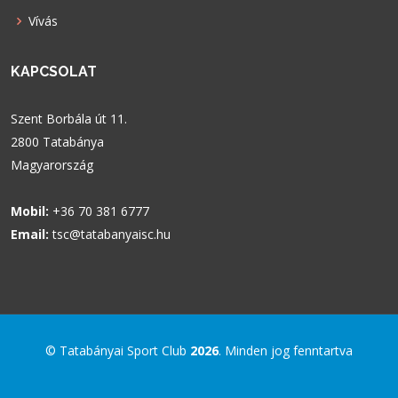
Vívás
KAPCSOLAT
Szent Borbála út 11.
2800 Tatabánya
Magyarország
Mobil:
+36 70 381 6777
Email:
tsc@tatabanyaisc.hu
© Tatabányai Sport Club
2026
. Minden jog fenntartva