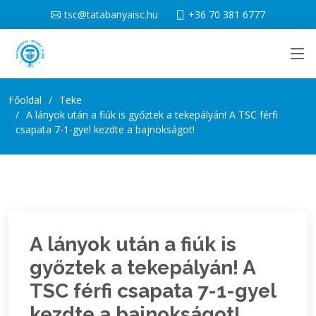
tsc@tatabanyaisc.hu
+36 70 381 6777
Főoldal
Teke
A lányok után a fiúk is győztek a tekepályán! A TSC férfi
csapata 7-1-gyel kezdte a bajnokságot!
A lányok után a fiúk is
győztek a tekepályán! A
TSC férfi csapata 7-1-gyel
kezdte a bajnokságot!