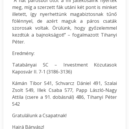
“A hat párosból ötöt a mi Játékosaink nyertek
meg, míg a szerzett fák utáni két pont is minket
illetett, így nyerhettünk magabiztosnak tűnő
fölénnyel, de azért maguk a páros csaták
szorosak voltak. Örülünk, hogy győzelemmel
kezdtük a bajnokságot!” – fogalmazott Tihanyi
Péter.
Eredmény:
Tatabányai SC – Investment Közutasok
Kaposvár II. 7-1 (3186-3136)
Kámán Tibor 541, Schvarcz Dániel 491, Szalai
Zsolt 549, Illek Csaba 577, Papp László-Nagy
Attila (csere a 91. dobásnál) 486, Tihanyi Péter
542
Gratulálunk a Csapatnak!
Hajrá Bányász!