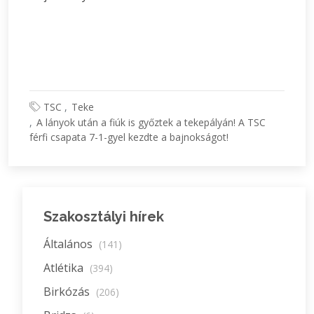
TSC
Teke
A lányok után a fiúk is győztek a tekepályán! A TSC
férfi csapata 7-1-gyel kezdte a bajnokságot!
Szakosztályi hírek
Általános
(141)
Atlétika
(394)
Birkózás
(206)