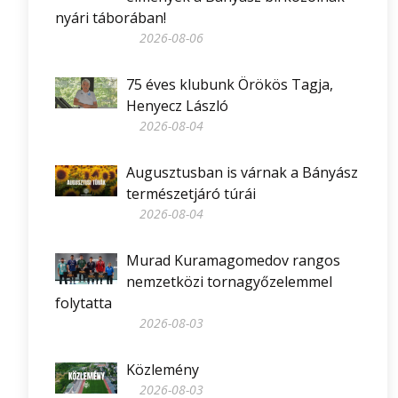
nyári táborában!
2026-08-06
75 éves klubunk Örökös Tagja,
Henyecz László
2026-08-04
Augusztusban is várnak a Bányász
természetjáró túrái
2026-08-04
Murad Kuramagomedov rangos
nemzetközi tornagyőzelemmel
folytatta
2026-08-03
Közlemény
2026-08-03