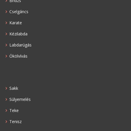
Bridzs
Cselgáncs
Karate
Kézilabda
Labdarúgás
Ökölvívás
Sakk
Súlyemelés
Teke
Tenisz