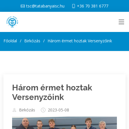
tsc@tatabanyaisc.hu
+36 70 381 6777
Főoldal
Birkózás
Három érmet hoztak Versenyzőink
Három érmet hoztak
Versenyzőink
Birkózás
2023-05-08