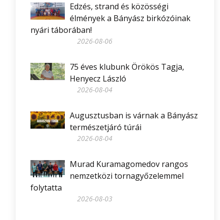
Edzés, strand és közösségi
élmények a Bányász birkózóinak
nyári táborában!
2026-08-06
75 éves klubunk Örökös Tagja,
Henyecz László
2026-08-04
Augusztusban is várnak a Bányász
természetjáró túrái
2026-08-04
Murad Kuramagomedov rangos
nemzetközi tornagyőzelemmel
folytatta
2026-08-03