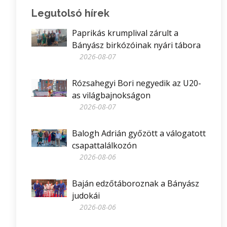
Legutolsó hírek
Paprikás krumplival zárult a
Bányász birkózóinak nyári tábora
2026-08-07
Rózsahegyi Bori negyedik az U20-
as világbajnokságon
2026-08-07
Balogh Adrián győzött a válogatott
csapattalálkozón
2026-08-06
Baján edzőtáboroznak a Bányász
judokái
2026-08-06