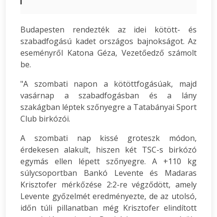
Budapesten rendezték az idei kötött- és
szabadfogású kadet országos bajnokságot. Az
eseményről Katona Géza, Vezetőedző számolt
be.
"A szombati napon a kötöttfogásúak, majd
vasárnap a szabadfogásban és a lány
szakágban léptek szőnyegre a Tatabányai Sport
Club birkózói.
A szombati nap kissé groteszk módon,
érdekesen alakult, hiszen két TSC-s birkózó
egymás ellen lépett szőnyegre. A +110 kg
súlycsoportban Bankó Levente és Madaras
Krisztofer mérkőzése 2:2-re végződött, amely
Levente győzelmét eredményezte, de az utolsó,
időn túli pillanatban még Krisztofer elindított