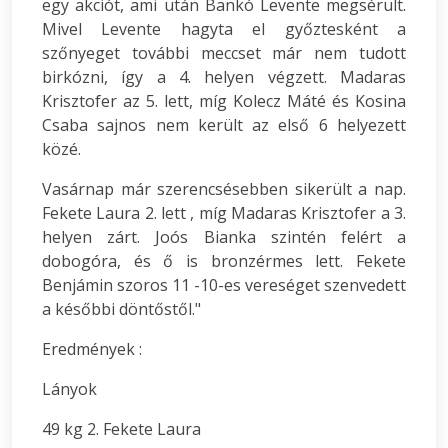
egy akciót, ami után Bankó Levente megsérült.
Mivel Levente hagyta el győztesként a
szőnyeget további meccset már nem tudott
birkózni, így a 4. helyen végzett. Madaras
Krisztofer az 5. lett, míg Kolecz Máté és Kosina
Csaba sajnos nem került az első 6 helyezett
közé.
Vasárnap már szerencsésebben sikerült a nap.
Fekete Laura 2. lett , míg Madaras Krisztofer a 3.
helyen zárt. Joós Bianka szintén felért a
dobogóra, és ő is bronzérmes lett. Fekete
Benjámin szoros 11 -10-es vereséget szenvedett
a későbbi döntőstől."
Eredmények :
Lányok
49 kg 2. Fekete Laura