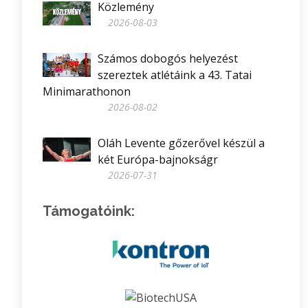
Közlemény
2026-08-03
Számos dobogós helyezést
szereztek atlétáink a 43. Tatai
Minimarathonon
2026-08-02
Oláh Levente gőzerővel készül a
két Európa-bajnokságr
2026-07-31
Támogatóink: