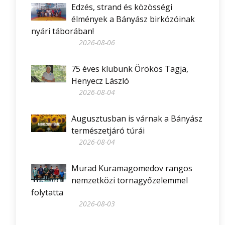
Edzés, strand és közösségi
élmények a Bányász birkózóinak
nyári táborában!
2026-08-06
75 éves klubunk Örökös Tagja,
Henyecz László
2026-08-04
Augusztusban is várnak a Bányász
természetjáró túrái
2026-08-04
Murad Kuramagomedov rangos
nemzetközi tornagyőzelemmel
folytatta
2026-08-03