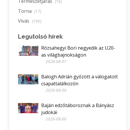
Természetjárás
(16)
Torna
(17)
Vívás
(190)
Legutolsó hírek
Rózsahegyi Bori negyedik az U20-
as világbajnokságon
2026-08-07
Balogh Adrián győzött a válogatott
csapattalálkozón
2026-08-06
Baján edzőtáboroznak a Bányász
judokái
2026-08-06