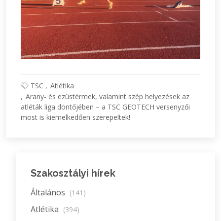
TSC
Atlétika
Arany- és ezüstérmek, valamint szép helyezések az
atléták liga döntőjében – a TSC GEOTECH versenyzői
most is kiemelkedően szerepeltek!
Szakosztályi hírek
Általános
(141)
Atlétika
(394)