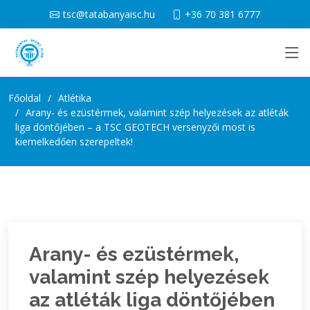
tsc@tatabanyaisc.hu
+36 70 381 6777
Főoldal
Atlétika
Arany- és ezüstérmek, valamint szép helyezések az atléták
liga döntőjében – a TSC GEOTECH versenyzői most is
kiemelkedően szerepeltek!
Arany- és ezüstérmek,
valamint szép helyezések
az atléták liga döntőjében