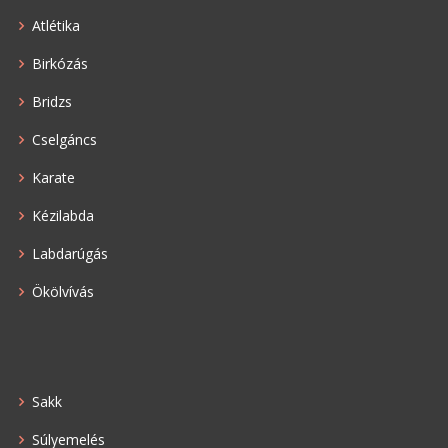
Atlétika
Birkózás
Bridzs
Cselgáncs
Karate
Kézilabda
Labdarúgás
Ökölvívás
Sakk
Súlyemelés