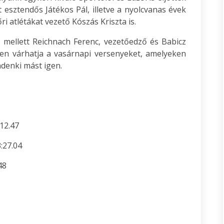
 esztendős Játékos Pál, illetve a nyolcvanas évek
i atlétákat vezető Kószás Kriszta is.
 mellett Reichnach Ferenc, vezetőedző és Babicz
ten várhatja a vasárnapi versenyeket, amelyeken
ndenki mást igen.
 12.47
:27.04
48