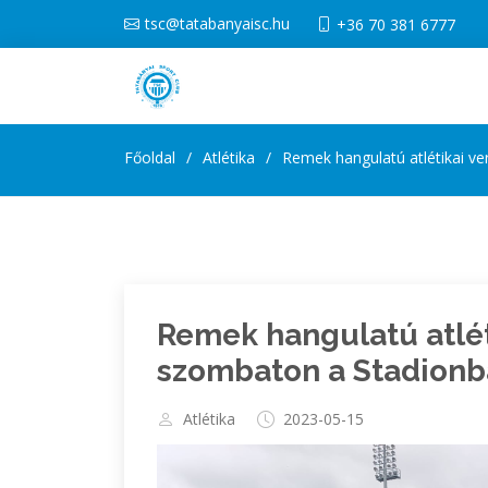
tsc@tatabanyaisc.hu
+36 70 381 6777
Főoldal
Atlétika
Remek hangulatú atlétikai v
Remek hangulatú atlét
szombaton a Stadion
Atlétika
2023-05-15