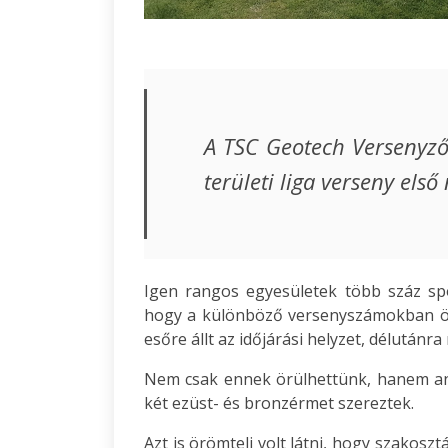
A TSC Geotech Versenyző
területi liga verseny első
Igen rangos egyesületek több száz spo
hogy a különböző versenyszámokban ö
esőre állt az időjárási helyzet, délutánra
Nem csak ennek örülhettünk, hanem ann
két ezüst- és bronzérmet szereztek.
Azt is örömteli volt látni, hogy szakoszt