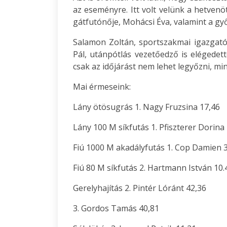
az eseményre. Itt volt velünk a hetvenöt
gátfutónője, Mohácsi Éva, valamint a győr
Salamon Zoltán, sportszakmai igazgató
Pál, utánpótlás vezetőedző is elégedet
csak az időjárást nem lehet legyőzni, mi
Mai érmeseink:
Lány ötösugrás 1. Nagy Fruzsina 17,46
Lány 100 M síkfutás 1. Pfiszterer Dorina
Fiú 1000 M akadályfutás 1. Cop Damien 3
Fiú 80 M síkfutás 2. Hartmann István 10.
Gerelyhajítás 2. Pintér Lóránt 42,36
3. Gordos Tamás 40,81