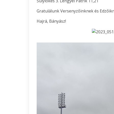
Súlylökés 3. Lengyel Patrik 11,21
Gratulálunk Versenyzőinknek és Edzőikn
Hajrá, Bányász!