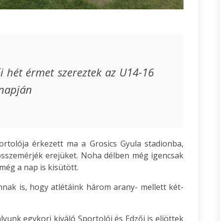
i hét érmet szereztek az U14-16
 napján
rtolója érkezett ma a Grosics Gyula stadionba,
sszemérjék erejüket. Noha délben még igencsak
 még a nap is kisütött.
ak is, hogy atlétáink három arany- mellett két-
ályunk egykori kiváló Sportolói és Edzői is eljöttek