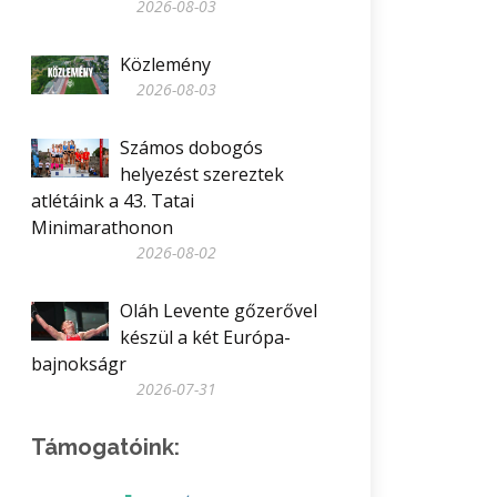
2026-08-03
Közlemény
2026-08-03
Számos dobogós
helyezést szereztek
atlétáink a 43. Tatai
Minimarathonon
2026-08-02
Oláh Levente gőzerővel
készül a két Európa-
bajnokságr
2026-07-31
Támogatóink: