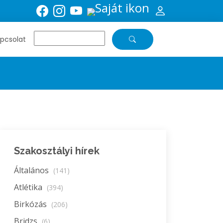
pcsolat
Szakosztályi hírek
Általános
(141)
Atlétika
(394)
Birkózás
(206)
Bridzs
(6)