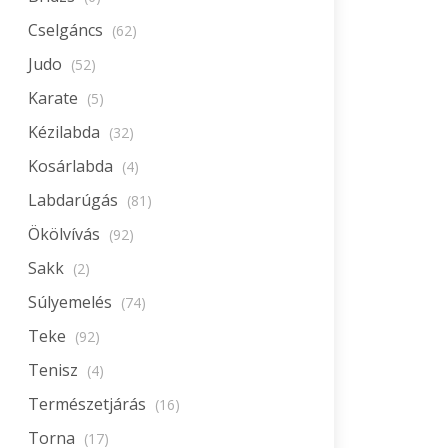
Cselgáncs
(62)
Judo
(52)
Karate
(5)
Kézilabda
(32)
Kosárlabda
(4)
Labdarúgás
(81)
Ökölvívás
(92)
Sakk
(2)
Súlyemelés
(74)
Teke
(92)
Tenisz
(4)
Természetjárás
(16)
Torna
(17)