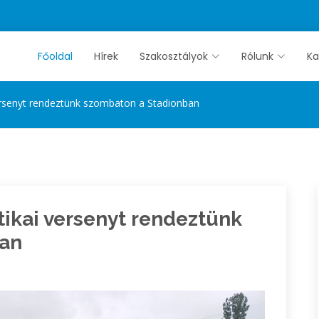
Főoldal
Hírek
Szakosztályok
Rólunk
Ka
ersenyt rendeztünk szombaton a Stadionban
ikai versenyt rendeztünk
ban