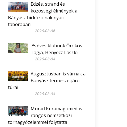
Edzés, strand és
közösségi élmények a
Bányász birkózóinak nyári
táborában!
2026-08-06
75 éves klubunk Örökös
Tagja, Henyecz László
2026-08-04
Augusztusban is várnak a
Bányász természetjáró
túrái
2026-08-04
Murad Kuramagomedov
rangos nemzetközi
tornagyőzelemmel folytatta