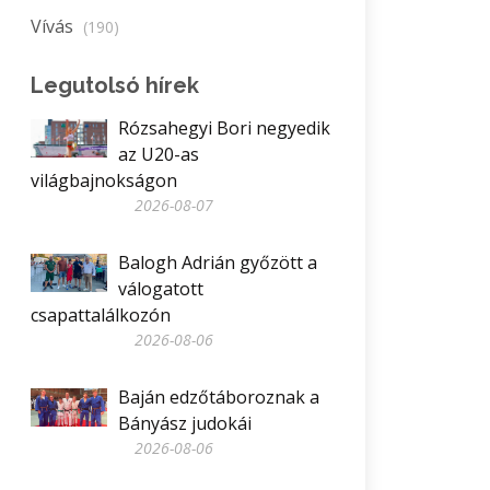
Vívás
(190)
Legutolsó hírek
Rózsahegyi Bori negyedik
az U20-as
világbajnokságon
2026-08-07
Balogh Adrián győzött a
válogatott
csapattalálkozón
2026-08-06
Baján edzőtáboroznak a
Bányász judokái
2026-08-06