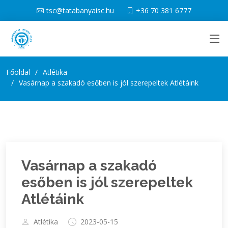
tsc@tatabanyaisc.hu
+36 70 381 6777
Főoldal
Atlétika
Vasárnap a szakadó esőben is jól szerepeltek Atlétáink
Vasárnap a szakadó
esőben is jól szerepeltek
Atlétáink
Atlétika
2023-05-15