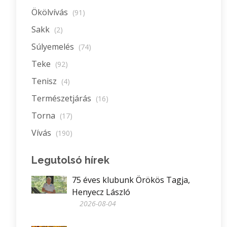
Ökölvívás
(91)
Sakk
(2)
Súlyemelés
(74)
Teke
(92)
Tenisz
(4)
Természetjárás
(16)
Torna
(17)
Vívás
(190)
Legutolsó hírek
75 éves klubunk Örökös Tagja,
Henyecz László
2026-08-04