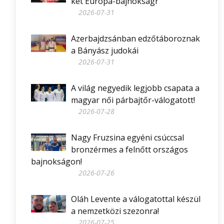
két Európa-bajnokságr
2026-07-31
Azerbajdzsánban edzőtáboroznak
a Bányász judokái
2026-07-31
A világ negyedik legjobb csapata a
magyar női párbajtőr-válogatott!
2026-07-28
Nagy Fruzsina egyéni csúccsal
bronzérmes a felnőtt országos
bajnokságon!
2026-07-26
Oláh Levente a válogatottal készül
a nemzetközi szezonra!
2026-07-25