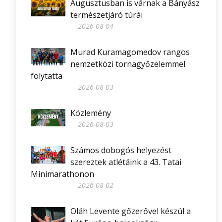
Augusztusban is várnak a Bányász
természetjáró túrái
2026-08-04
Murad Kuramagomedov rangos
nemzetközi tornagyőzelemmel
folytatta
2026-08-03
Közlemény
2026-08-03
Számos dobogós helyezést
szereztek atlétáink a 43. Tatai
Minimarathonon
2026-08-02
Oláh Levente gőzerővel készül a