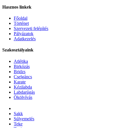
Hasznos linkek
Főoldal
Történet
Szervezeti felépítés
Pályázatok
Adatkezelés
Szakosztályaink
Atlétika
Birkózás
Bridzs
Cselgáncs
Karate
Kézilabda
Labdarúgás
Ökölvívás
Sakk
Súlyemelés
Teke