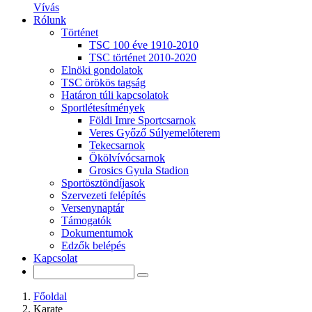
Vívás
Rólunk
Történet
TSC 100 éve 1910-2010
TSC történet 2010-2020
Elnöki gondolatok
TSC örökös tagság
Határon túli kapcsolatok
Sportlétesítmények
Földi Imre Sportcsarnok
Veres Győző Súlyemelőterem
Tekecsarnok
Ökölvívócsarnok
Grosics Gyula Stadion
Sportösztöndíjasok
Szervezeti felépítés
Versenynaptár
Támogatók
Dokumentumok
Edzők belépés
Kapcsolat
Főoldal
Karate