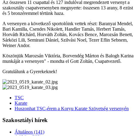
Az összesen 11 csapattal és 127 indulóval megrendezett versenyt a
szakosztály csapatversenyben megnyerte: összesen 13 arany, 8 ezüst
és 5 bronzéremmel tértünk haza.
A versenyen a következő sportolóink vettek részt: Baranyai Mendel,
Bari Kamilla, Csendes Nikolett, Handler Tamás, Herbert Tamás,
Horváth Richárd, Horváth Zoltán, Kovács Bence, Marozsán Benett,
Sárközi Lili, Semirani Dániel, Szilvási Noel, Tezer Eflin Sebnem,
Weiner Andor.
Köszönjük Marozsán Viktória, Borvendég Márton és Balogh Karina
munkáját a versenyen" - mondta el Gott Zoltán, Csapatvezető.
Gratulálunk a Gyerekeknek!
TSC
Karate
Huszonhat TSC-érem a Koryu Karate Szövetség versenyén
Szakosztályi hírek
Általános
(141)