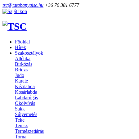
tsc@tatabanyaisc.hu
+36 70 381 6777
Főoldal
Hírek
Szakosztályok
Atlétika
Birkózás
Bridzs
Judo
Karate
Kézilabda
Kosárlabda
Labdarúgás
Ökölvívás
Sakk
Súlyemelés
Teke
Tenisz
Természetjárás
Torna