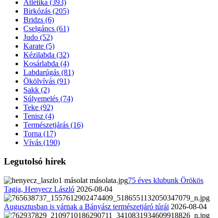
Atlétika
(393)
Birkózás
(205)
Bridzs
(6)
Cselgáncs
(61)
Judo
(52)
Karate
(5)
Kézilabda
(32)
Kosárlabda
(4)
Labdarúgás
(81)
Ökölvívás
(91)
Sakk
(2)
Súlyemelés
(74)
Teke
(92)
Tenisz
(4)
Természetjárás
(16)
Torna
(17)
Vívás
(190)
Legutolsó hírek
75 éves klubunk Örökös
Tagja, Henyecz László
2026-08-04
Augusztusban is várnak a Bányász természetjáró túrái
2026-08-04