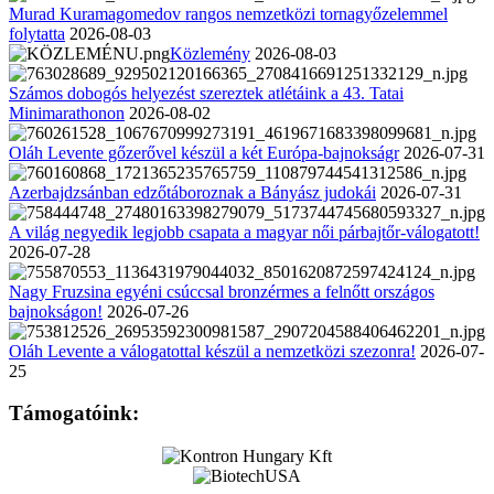
Murad Kuramagomedov rangos nemzetközi tornagyőzelemmel
folytatta
2026-08-03
Közlemény
2026-08-03
Számos dobogós helyezést szereztek atlétáink a 43. Tatai
Minimarathonon
2026-08-02
Oláh Levente gőzerővel készül a két Európa-bajnokságr
2026-07-31
Azerbajdzsánban edzőtáboroznak a Bányász judokái
2026-07-31
A világ negyedik legjobb csapata a magyar női párbajtőr-válogatott!
2026-07-28
Nagy Fruzsina egyéni csúccsal bronzérmes a felnőtt országos
bajnokságon!
2026-07-26
Oláh Levente a válogatottal készül a nemzetközi szezonra!
2026-07-
25
Támogatóink: