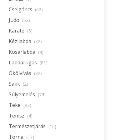
Cselgáncs
(62)
Judo
(52)
Karate
(5)
Kézilabda
(32)
Kosárlabda
(4)
Labdarúgás
(81)
Ökölvívás
(92)
Sakk
(2)
Súlyemelés
(74)
Teke
(92)
Tenisz
(4)
Természetjárás
(16)
Torna
(17)