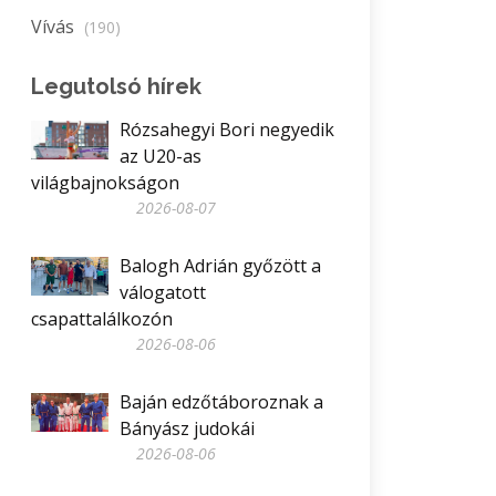
Vívás
(190)
Legutolsó hírek
Rózsahegyi Bori negyedik
az U20-as
világbajnokságon
2026-08-07
Balogh Adrián győzött a
válogatott
csapattalálkozón
2026-08-06
Baján edzőtáboroznak a
Bányász judokái
2026-08-06