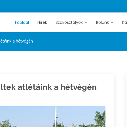
Főoldal
Hírek
Szakosztályok
Rólunk
Ka
létáink a hétvégén
ltek atlétáink a hétvégén