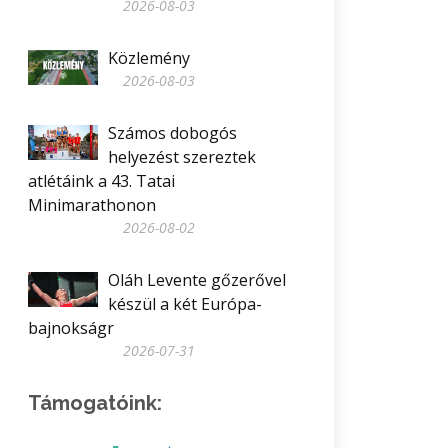
2026-08-03
Közlemény
2026-08-03
Számos dobogós
helyezést szereztek
atlétáink a 43. Tatai
Minimarathonon
2026-08-02
Oláh Levente gőzerővel
készül a két Európa-
bajnokságr
2026-07-31
Támogatóink: