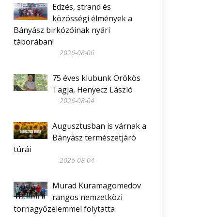
Edzés, strand és
közösségi élmények a
Bányász birkózóinak nyári
táborában!
2026-08-06
75 éves klubunk Örökös
Tagja, Henyecz László
2026-08-04
Augusztusban is várnak a
Bányász természetjáró
túrái
2026-08-04
Murad Kuramagomedov
rangos nemzetközi
tornagyőzelemmel folytatta