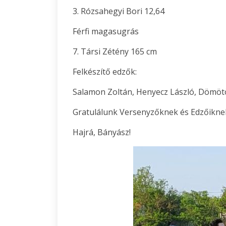
3. Rózsahegyi Bori 12,64
Férfi magasugrás
7. Társi Zétény 165 cm
Felkészítő edzők:
Salamon Zoltán, Henyecz László, Dömötö
Gratulálunk Versenyzőknek és Edzőikne
Hajrá, Bányász!