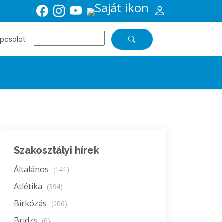
pcsolat
Szakosztályi hírek
Általános
(141)
Atlétika
(394)
Birkózás
(206)
Bridzs
(6)