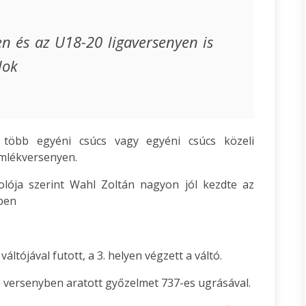
n és az U18-20 ligaversenyen is
lok
 több egyéni csúcs vagy egyéni csúcs közeli
Emlékversenyen.
lója szerint Wahl Zoltán nagyon jól kezdte az
lben
ltójával futott, a 3. helyen végzett a váltó.
 versenyben aratott győzelmet 737-es ugrásával.