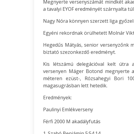
Megnyerte versenyszámát mindkét akadá
a tavalyi EYOF eredményét szárnyalta túl
Nagy Nóra könnyen szerzett liga győzel
Egyéni rekordnak örülhetett Molnár Vikt
Hegedűs Mátyás, senior versenyzőnk m
biztató szezonkezdő eredményt.
Kis létszámú delegációval kelt útra
versenyen Máger Botond megnyerte a 
méteren ezüst-, Rózsahegyi Bori 10
magasugrásban lett hetedik.
Eredmények:
Paulinyi Emlékverseny
Férfi 2000 M akadályfutás
1. Szabó Benjámin 5:54.14