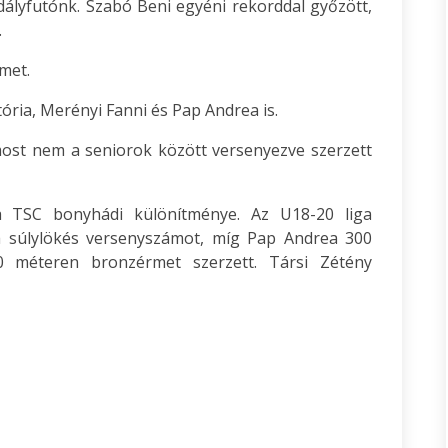
lyfutónk. Szabó Beni egyéni rekorddal győzött,
.
met.
ória, Merényi Fanni és Pap Andrea is.
ost nem a seniorok között versenyezve szerzett
 a TSC bonyhádi különítménye. Az U18-20 liga
súlylökés versenyszámot, míg Pap Andrea 300
0 méteren bronzérmet szerzett. Társi Zétény