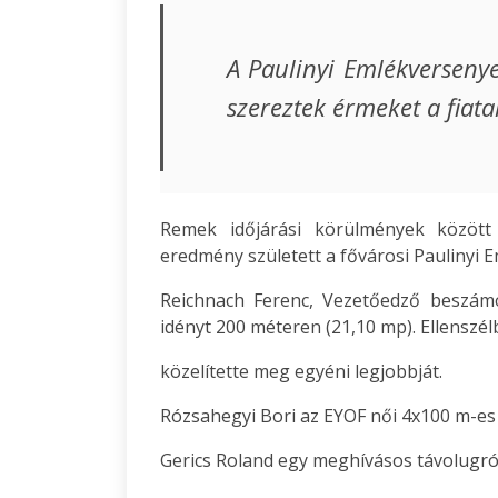
A Paulinyi Emlékversenye
szereztek érmeket a fiata
Remek időjárási körülmények között
eredmény született a fővárosi Paulinyi 
Reichnach Ferenc, Vezetőedző beszámo
idényt 200 méteren (21,10 mp). Ellenszé
közelítette meg egyéni legjobbját.
Rózsahegyi Bori az EYOF női 4x100 m-es vá
Gerics Roland egy meghívásos távolugró