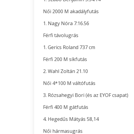
Női 2000 M akadályfutás
1. Nagy Nóra 7:16.56
Férfi távolugrás
1. Gerics Roland 737 cm
Férfi 200 M síkfutás
2. Wahl Zoltán 21.10
Női 4*100 M váltófutás
3. Rózsahegyi Bori (és az EYOF csapat)
Férfi 400 M gátfutás
4. Hegedűs Mátyás 58,14
Női hármasugrás