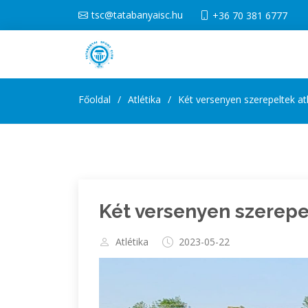
tsc@tatabanyaisc.hu
+36 70 381 6777
Főoldal
Atlétika
Két versenyen szerepeltek at
Két versenyen szerepe
Atlétika
2023-05-22