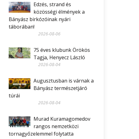
Edzés, strand és
közösségi élmények a
Bányász birkózóinak nyári
táborában!
2026-08-06
75 éves klubunk Örökös
Tagja, Henyecz László
2026-08-04
Augusztusban is várnak a
Bányász természetjáró
túrái
2026-08-04
Murad Kuramagomedov
rangos nemzetközi
tornagyőzelemmel folytatta