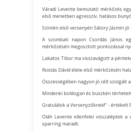
Váradi Levente bemutató mérkőzés egy s
első menetben agresszív, hatásos bunyóv
Szintén első versenyén Sátory Jázmin jó 
A szombati napon Csordás János egy 
mérkőzésén megosztott pontozással nye
Lakatos Tibor ma visszavágott a péntek
Rostás Dávid élete első mérkőzésén hatá
Összességében nagyon jó célt szolgált 
Mindenki boldogan és büszkén térhetett
Gratulálok a Versenyzőknek!" - értékelt 
Oláh Levente ellenfelei visszaléptek a
sparring maradt.