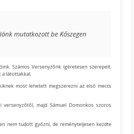
olónk mutatkozott be Kőszegen
vóink. Számos Versenyzőnk ígéretesen szerepelt.
 a látottakkal.
akiknek most lehetett megszerezni az első meccs
gri versenyzőtől, majd Sámuel Domonkos szoros
en nem tudott győzni, de reményteljesen kezdte