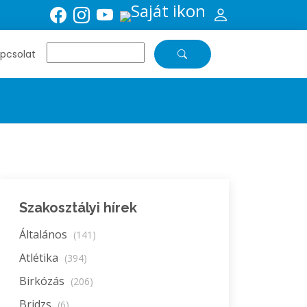
pcsolat
Szakosztályi hírek
Általános
(141)
Atlétika
(394)
Birkózás
(206)
Bridzs
(6)