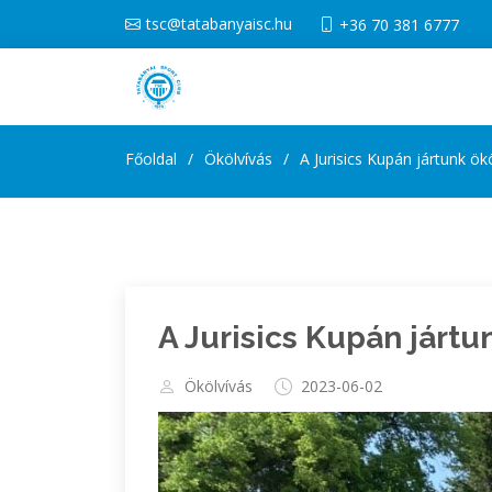
tsc@tatabanyaisc.hu
+36 70 381 6777
Főoldal
Ökölvívás
A Jurisics Kupán jártunk ök
A Jurisics Kupán jártu
Ökölvívás
2023-06-02