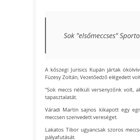
Sok "elsőmeccses" Sport
A kőszegi Jurisics Kupán jártak ökölví
Füzesy Zoltán, Vezetőedző elégedett volt
"Sok meccs nélküli versenyzőnk volt, 
tapasztalatát.
Váradi Martin sajnos kikapott egy e
meccsen szenvedett vereséget.
Lakatos Tibor ugyancsak szoros meccs
pályafutását.