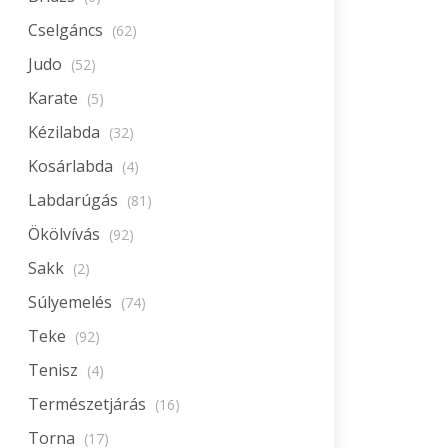
Cselgáncs
(62)
Judo
(52)
Karate
(5)
Kézilabda
(32)
Kosárlabda
(4)
Labdarúgás
(81)
Ökölvívás
(92)
Sakk
(2)
Súlyemelés
(74)
Teke
(92)
Tenisz
(4)
Természetjárás
(16)
Torna
(17)