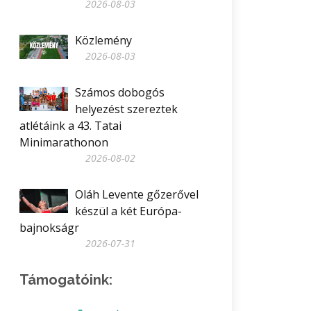
2026-08-03
Közlemény
2026-08-03
Számos dobogós
helyezést szereztek
atlétáink a 43. Tatai
Minimarathonon
2026-08-02
Oláh Levente gőzerővel
készül a két Európa-
bajnokságr
2026-07-31
Támogatóink: