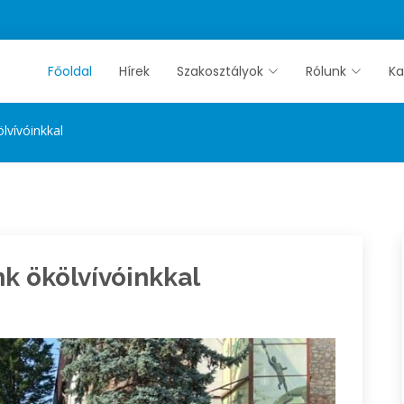
Főoldal
Hírek
Szakosztályok
Rólunk
Ka
ölvívóinkkal
nk ökölvívóinkkal