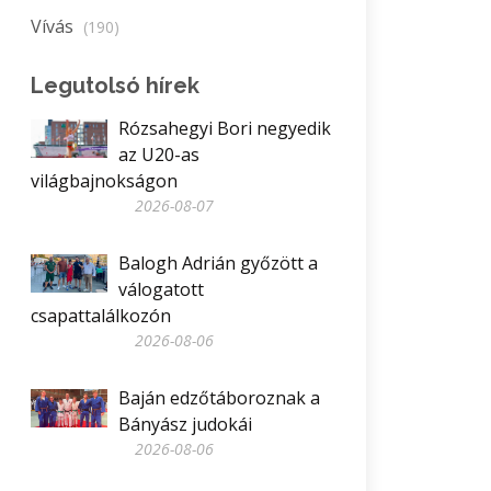
Vívás
(190)
Legutolsó hírek
Rózsahegyi Bori negyedik
az U20-as
világbajnokságon
2026-08-07
Balogh Adrián győzött a
válogatott
csapattalálkozón
2026-08-06
Baján edzőtáboroznak a
Bányász judokái
2026-08-06