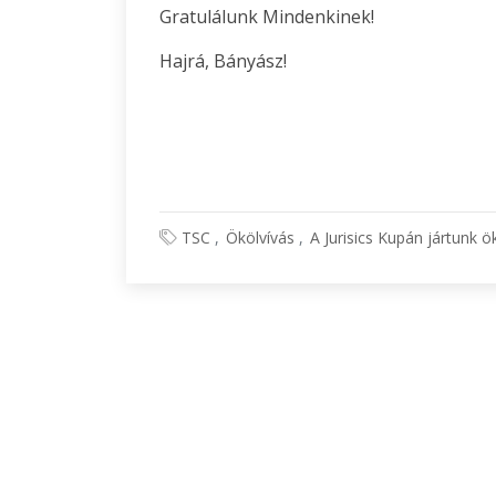
Gratulálunk Mindenkinek!
Hajrá, Bányász!
TSC
Ökölvívás
A Jurisics Kupán jártunk ö