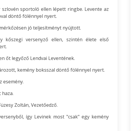
zlovén sportoló ellen lépett ringbe. Levente az
al döntő fölénnyel nyert.
mérkőzésen jó teljesítményt nyújtott.
kőszegi versenyző ellen, szintén élete első
rt.
en őt legyőző Lendvai Leventének.
rozott, kemény boksszal döntő fölénnyel nyert.
az esemény.
 haza.
Füzesy Zoltán, Vezetőedző.
 versenyből, így Levinek most "csak" egy kemény