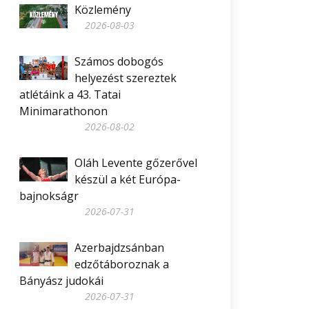
Közlemény
2026-08-03
Számos dobogós
helyezést szereztek
atlétáink a 43. Tatai
Minimarathonon
2026-08-02
Oláh Levente gőzerővel
készül a két Európa-
bajnokságr
2026-07-31
Azerbajdzsánban
edzőtáboroznak a
Bányász judokái
2026-07-31