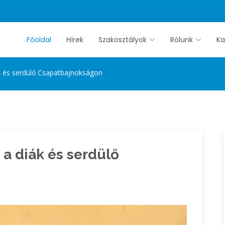
Főoldal
Hírek
Szakosztályok
Rólunk
Ka
iák és serdülő Csapatbajnokságon
k a diák és serdülő