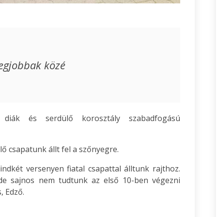
legjobbak közé
 diák és serdülő korosztály szabadfogású
ő csapatunk állt fel a szőnyegre.
dkét versenyen fiatal csapattal álltunk rajthoz.
 de sajnos nem tudtunk az első 10-ben végezni
, Edző.