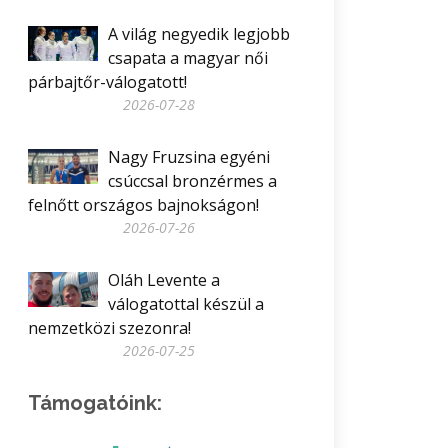
A világ negyedik legjobb
csapata a magyar női
párbajtőr-válogatott!
2026-07-28
Nagy Fruzsina egyéni
csúccsal bronzérmes a
felnőtt országos bajnokságon!
2026-07-26
Oláh Levente a
válogatottal készül a
nemzetközi szezonra!
2026-07-25
Támogatóink: