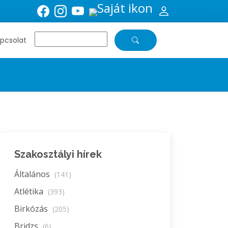
pcsolat
Szakosztályi hírek
Általános
(141)
Atlétika
(393)
Birkózás
(205)
Bridzs
(6)