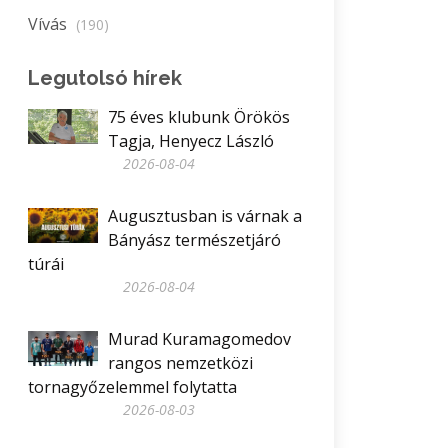
Vívás
(190)
Legutolsó hírek
75 éves klubunk Örökös
Tagja, Henyecz László
2026-08-04
Augusztusban is várnak a
Bányász természetjáró
túrái
2026-08-04
Murad Kuramagomedov
rangos nemzetközi
tornagyőzelemmel folytatta
2026-08-03