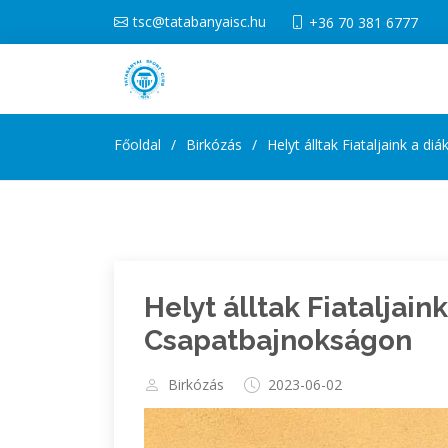
tsc@tatabanyaisc.hu
+36 70 381 6777
Főoldal
Birkózás
Helyt álltak Fiataljaink a d
Helyt álltak Fiataljain
Csapatbajnokságon
Birkózás
2023-06-02