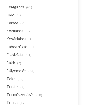
Cselgáncs
(61)
Judo
(52)
Karate
(5)
Kézilabda
(32)
Kosárlabda
(4)
Labdarúgás
(81)
Ökölvívás
(91)
Sakk
(2)
Súlyemelés
(74)
Teke
(92)
Tenisz
(4)
Természetjárás
(16)
Torna
(17)