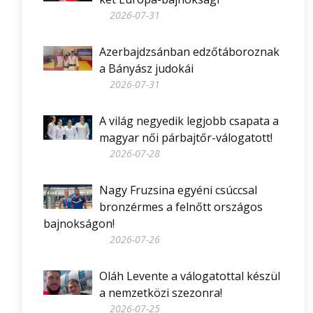
2026-07-31
Azerbajdzsánban edzőtáboroznak
a Bányász judokái
2026-07-31
A világ negyedik legjobb csapata a
magyar női párbajtőr-válogatott!
2026-07-28
Nagy Fruzsina egyéni csúccsal
bronzérmes a felnőtt országos
bajnokságon!
2026-07-26
Oláh Levente a válogatottal készül
a nemzetközi szezonra!
2026-07-25