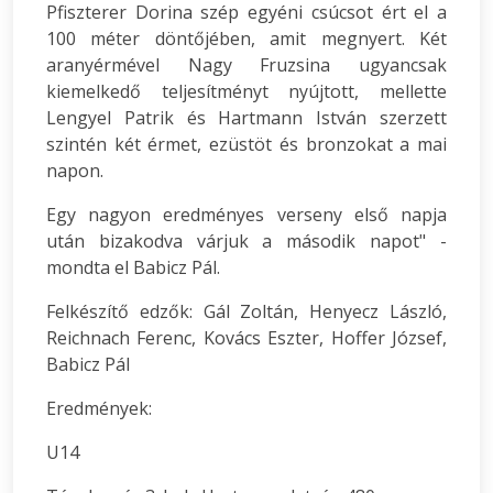
Pfiszterer Dorina szép egyéni csúcsot ért el a
100 méter döntőjében, amit megnyert. Két
aranyérmével Nagy Fruzsina ugyancsak
kiemelkedő teljesítményt nyújtott, mellette
Lengyel Patrik és Hartmann István szerzett
szintén két érmet, ezüstöt és bronzokat a mai
napon.
Egy nagyon eredményes verseny első napja
után bizakodva várjuk a második napot" -
mondta el Babicz Pál.
Felkészítő edzők: Gál Zoltán, Henyecz László,
Reichnach Ferenc, Kovács Eszter, Hoffer József,
Babicz Pál
Eredmények:
U14