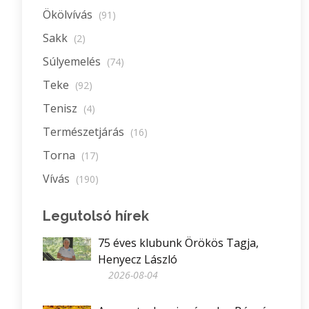
Ökölvívás
(91)
Sakk
(2)
Súlyemelés
(74)
Teke
(92)
Tenisz
(4)
Természetjárás
(16)
Torna
(17)
Vívás
(190)
Legutolsó hírek
75 éves klubunk Örökös Tagja,
Henyecz László
2026-08-04