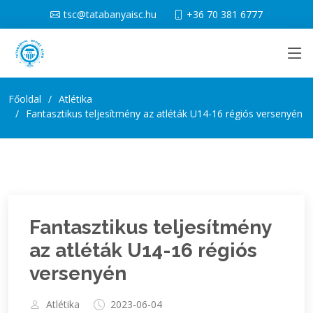
tsc@tatabanyaisc.hu
+36 70 381 6777
Főoldal
Atlétika
Fantasztikus teljesítmény az atléták U14-16 régiós versenyén
Fantasztikus teljesítmény
az atléták U14-16 régiós
versenyén
Atlétika
2023-06-04