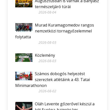
Augusztusban is várnak a Bányász
természetjáró túrái
2026-08-04
Murad Kuramagomedov rangos
nemzetközi tornagyőzelemmel
folytatta
2026-08-03
Közlemény
2026-08-03
Számos dobogós helyezést
szereztek atlétáink a 43. Tatai
Minimarathonon
2026-08-02
Oláh Levente gőzerővel készül a
két Európa-bajnokságr