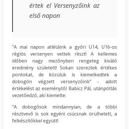
értek el Versenyzőink az
első napon
"A mai napon atlétáink a győri U14, U16-os
régiós versenyen vettek részt! A kellemes
időben nagy mezőnyben rengeteg kiváló
eredmény született! Sokan szereztek értékes
pontokat, de közülük is kiemelkedtek a
dobogón végzett versenyzőink" - adott
értékelést az eseménytől Babicz Pál, utánpótlás
vezetőedző, aki kiemelte:
"A dobogósok mindannyian, de a többi
résztvevő is sok egyéni csúcsnak örülhetett, a
felkészítőkkel együtt!