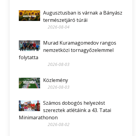
Augusztusban is várnak a Bányász
természetjáró túrái
2026-08-04
Murad Kuramagomedov rangos
nemzetközi tornagyőzelemmel
folytatta
2026-08-03
Közlemény
2026-08-03
Számos dobogós helyezést
szereztek atlétáink a 43. Tatai
Minimarathonon
2026-08-02