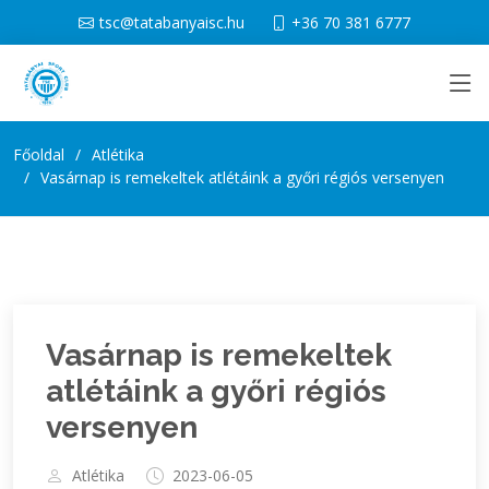
tsc@tatabanyaisc.hu
+36 70 381 6777
Főoldal
Atlétika
Vasárnap is remekeltek atlétáink a győri régiós versenyen
Vasárnap is remekeltek
atlétáink a győri régiós
versenyen
Atlétika
2023-06-05