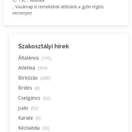
TSC
Atlétika
Vasárnap is remekeltek atlétáink a győri régiós
versenyen
Szakosztályi hírek
Általános
(141)
Atlétika
(394)
Birkózás
(206)
Bridzs
(6)
Cselgáncs
(62)
Judo
(52)
Karate
(5)
Kézilabda
(32)