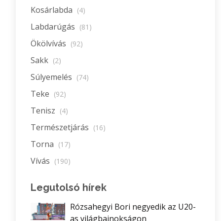
Kosárlabda
(4)
Labdarúgás
(81)
Ökölvívás
(92)
Sakk
(2)
Súlyemelés
(74)
Teke
(92)
Tenisz
(4)
Természetjárás
(16)
Torna
(17)
Vívás
(190)
Legutolsó hírek
Rózsahegyi Bori negyedik az U20-
as világbajnokságon