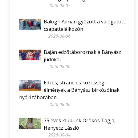
2026-08-07
Balogh Adrián győzött a válogatott
csapattalálkozón
2026-08-06
Baján edzőtáboroznak a Bányász
judokái
2026-08-06
Edzés, strand és közösségi
élmények a Bányász birkózóinak
nyári táborában!
2026-08-06
75 éves klubunk Örökös Tagja,
Henyecz László
2026-08-04