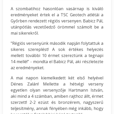
A szombatihoz hasonlóan vasárnap is kiváló
eredményeket értek el a TSC Geotech atlétái a
Győrben rendezett régiós versenyen. Babicz Pál,
utánpótlás vezetőedző örömmel számolt be a
mai sikerekről.
"Régiós versenyünk második napján folytattuk a
sikeres szereplést! A sok értékes helyezés
mellett további 10 érmet szereztünk a tegnapi
14 mellé!" - mondta el Babicz Pál, aki részletezte
az eredményeket.
A mai napon kiemelkedett két első helyével
Dénes Zalán! Mellette a hétvégi verseny
egyetlen olyan versenyzője Hartmann István,
aki mind a 4 számban, amiben rajthoz állt, érmet
szerzett! 2-2 ezüst és bronzérem, nagyszerű
teljesítmény, annak fényében még inkább, hogy