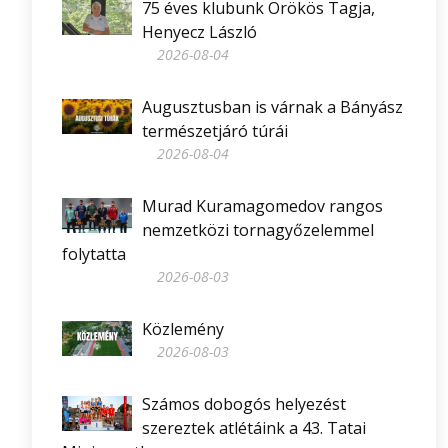
75 éves klubunk Örökös Tagja,
Henyecz László
2026-08-04
Augusztusban is várnak a Bányász
természetjáró túrái
2026-08-04
Murad Kuramagomedov rangos
nemzetközi tornagyőzelemmel
folytatta
2026-08-03
Közlemény
2026-08-03
Számos dobogós helyezést
szereztek atlétáink a 43. Tatai