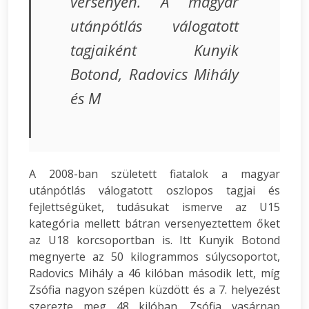
versenyen. A magyar
utánpótlás válogatott
tagjaiként Kunyik
Botond, Radovics Mihály
és M
A 2008-ban született fiatalok a magyar
utánpótlás válogatott oszlopos tagjai és
fejlettségüket, tudásukat ismerve az U15
kategória mellett bátran versenyeztettem őket
az U18 korcsoportban is. Itt Kunyik Botond
megnyerte az 50 kilogrammos súlycsoportot,
Radovics Mihály a 46 kilóban második lett, míg
Zsófia nagyon szépen küzdött és a 7. helyezést
szerezte meg 48 kilóban. Zsófia vasárnap