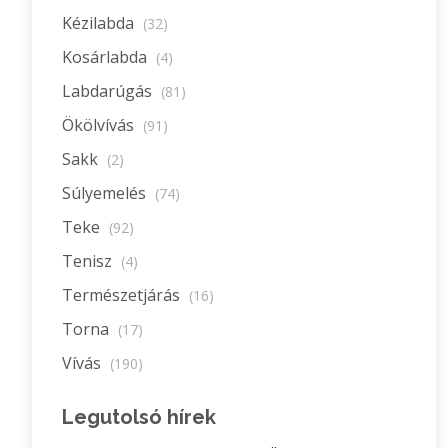
Kézilabda
(32)
Kosárlabda
(4)
Labdarúgás
(81)
Ökölvívás
(91)
Sakk
(2)
Súlyemelés
(74)
Teke
(92)
Tenisz
(4)
Természetjárás
(16)
Torna
(17)
Vívás
(190)
Legutolsó hírek