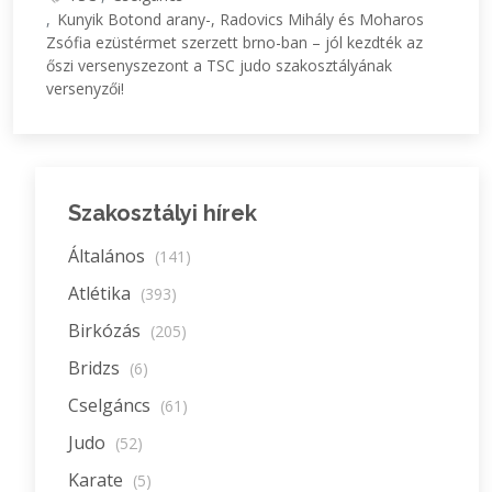
Kunyik Botond arany-, Radovics Mihály és Moharos
Zsófia ezüstérmet szerzett brno-ban – jól kezdték az
őszi versenyszezont a TSC judo szakosztályának
versenyzői!
Szakosztályi hírek
Általános
(141)
Atlétika
(393)
Birkózás
(205)
Bridzs
(6)
Cselgáncs
(61)
Judo
(52)
Karate
(5)