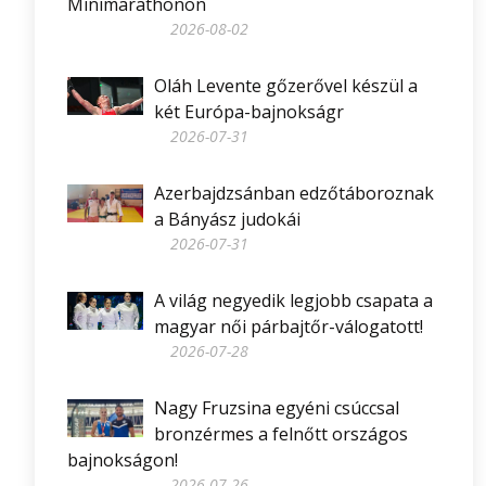
Minimarathonon
2026-08-02
Oláh Levente gőzerővel készül a
két Európa-bajnokságr
2026-07-31
Azerbajdzsánban edzőtáboroznak
a Bányász judokái
2026-07-31
A világ negyedik legjobb csapata a
magyar női párbajtőr-válogatott!
2026-07-28
Nagy Fruzsina egyéni csúccsal
bronzérmes a felnőtt országos
bajnokságon!
2026-07-26