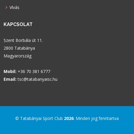
Vívás
KAPCSOLAT
Szent Borbála út 11.
2800 Tatabánya
Magyarország
Mobil:
+36 70 381 6777
Email:
tsc@tatabanyaisc.hu
© Tatabányai Sport Club
2026
. Minden jog fenntartva