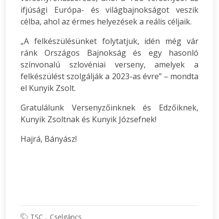
ifjúsági Európa- és világbajnokságot veszik
célba, ahol az érmes helyezések a reális céljaik.
„A felkészülésünket folytatjuk, idén még vár
ránk Országos Bajnokság és egy hasonló
színvonalú szlovéniai verseny, amelyek a
felkészülést szolgálják a 2023-as évre” – mondta
el Kunyik Zsolt.
Gratulálunk Versenyzőinknek és Edzőiknek,
Kunyik Zsoltnak és Kunyik Józsefnek!
Hajrá, Bányász!
TSC
Cselgáncs