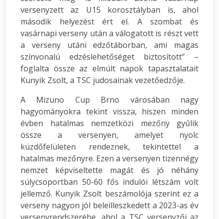
versenyzett az U15 korosztályban is, ahol
második helyezést ért el. A szombat és
vasárnapi verseny után a válogatott is részt vett
a verseny utáni edzőtáborban, ami magas
színvonalú edzéslehetőséget biztosított” –
foglalta össze az elmúlt napok tapasztalatait
Kunyik Zsolt, a TSC judosainak vezetőedzője.
A Mizuno Cup Brno városában nagy
hagyományokra tekint vissza, hiszen minden
évben hatalmas nemzetközi mezőny gyűlik
össze a versenyen, amelyet nyolc
küzdőfelületen rendeznek, tekintettel a
hatalmas mezőnyre. Ezen a versenyen tizennégy
nemzet képviseltette magát és jó néhány
súlycsoportban 50-60 fős indulói létszám volt
jellemző. Kunyik Zsolt beszámolója szerint ez a
verseny nagyon jól beleilleszkedett a 2023-as év
versenyrendszerébe, ahol a TSC versenyzői az