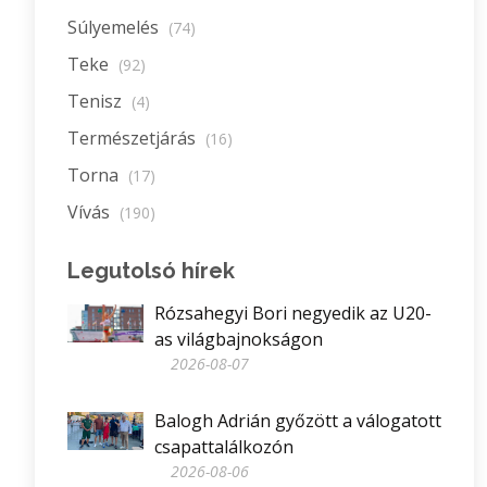
Súlyemelés
(74)
Teke
(92)
Tenisz
(4)
Természetjárás
(16)
Torna
(17)
Vívás
(190)
Legutolsó hírek
Rózsahegyi Bori negyedik az U20-
as világbajnokságon
2026-08-07
Balogh Adrián győzött a válogatott
csapattalálkozón
2026-08-06