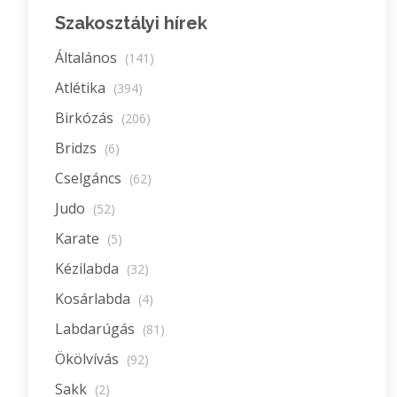
Szakosztályi hírek
Általános
(141)
Atlétika
(394)
Birkózás
(206)
Bridzs
(6)
Cselgáncs
(62)
Judo
(52)
Karate
(5)
Kézilabda
(32)
Kosárlabda
(4)
Labdarúgás
(81)
Ökölvívás
(92)
Sakk
(2)