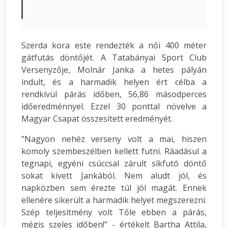
Szerda kora este rendezték a női 400 méter
gátfutás döntőjét. A Tatabányai Sport Club
Versenyzője, Molnár Janka a hetes pályán
indult, és a harmadik helyen ért célba a
rendkívül párás időben, 56,86 másodperces
időeredménnyel. Ezzel 30 ponttal növelve a
Magyar Csapat összesített eredményét.
"Nagyon nehéz verseny volt a mai, hiszen
komoly szembeszélben kellett futni. Ráadásul a
tegnapi, egyéni csúccsal zárult síkfutó döntő
sokat kivett Jankából. Nem aludt jól, és
napközben sem érezte túl jól magát. Ennek
ellenére sikerült a harmadik helyet megszerezni.
Szép teljesítmény volt Tőle ebben a párás,
mégis szeles időben!" - értékelt Bartha Attila,