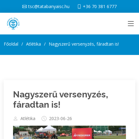
tsc@tatabanyaisc.hu
+36 70 381 6777
Főoldal
Atlétika
Nagyszerű versenyzés, fáradtan is!
Nagyszerű versenyzés,
fáradtan is!
Atlétika
2023-06-26