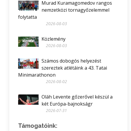
Murad Kuramagomedov rangos
nemzetközi tornagyőzelemmel
folytatta
2026-08-03
Közlemény
2026-08-03
Számos dobogós helyezést
szereztek atlétáink a 43. Tatai
Minimarathonon
2026-08-02
Oláh Levente gőzerővel készül a
két Európa-bajnokságr
2026-07-31
Támogatóink: