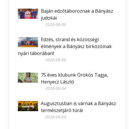
Baján edzőtáboroznak a Bányász
judokái
2026-08-06
Edzés, strand és közösségi
élmények a Bányász birkózóinak
nyári táborában!
2026-08-06
75 éves klubunk Örökös Tagja,
Henyecz László
2026-08-04
Augusztusban is várnak a Bányász
természetjáró túrái
2026-08-04