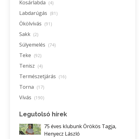
Kosárlabda
(4)
Labdarúgás
(81)
Ökölvívás
(91)
Sakk
(2)
Súlyemelés
(74)
Teke
(92)
Tenisz
(4)
Természetjárás
(16)
Torna
(17)
Vívás
(190)
Legutolsó hírek
75 éves klubunk Örökös Tagja,
Henyecz László