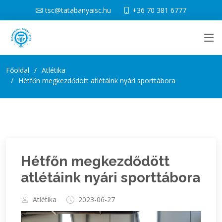
tsc@tatabanyaisc.hu
+36 70 381 6777
Főoldal
Atlétika
Hétfőn megkezdődött atlétáink nyári sporttábora
Hétfőn megkezdődött
atlétáink nyári sporttábora
Atlétika
2023-06-27