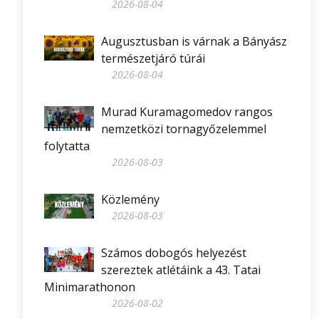
2026-08-04
Augusztusban is várnak a Bányász
természetjáró túrái
2026-08-04
Murad Kuramagomedov rangos
nemzetközi tornagyőzelemmel
folytatta
2026-08-03
Közlemény
2026-08-03
Számos dobogós helyezést
szereztek atlétáink a 43. Tatai
Minimarathonon
2026-08-02