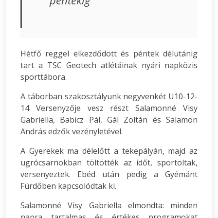
péntekig
Hétfő reggel elkezdődött és péntek délutánig
tart a TSC Geotech atlétáinak nyári napközis
sporttábora.
A táborban szakosztályunk negyvenkét U10-12-
14 Versenyzője vesz részt Salamonné Visy
Gabriella, Babicz Pál, Gál Zoltán és Salamon
András edzők vezényletével.
A Gyerekek ma délelőtt a tekepályán, majd az
ugrócsarnokban töltötték az időt, sportoltak,
versenyeztek. Ebéd után pedig a Gyémánt
Fürdőben kapcsolódtak ki.
Salamonné Visy Gabriella elmondta: minden
napra tartalmas és értékes programokat