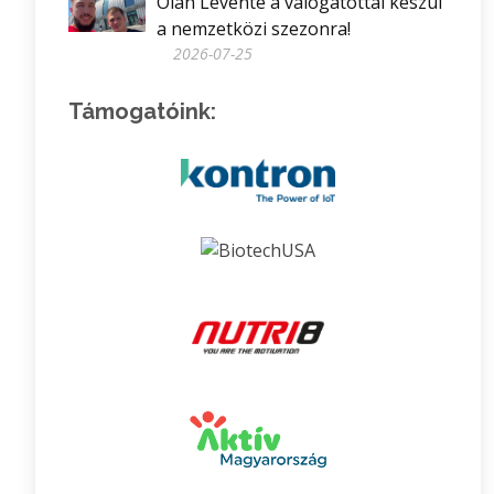
Oláh Levente a válogatottal készül
a nemzetközi szezonra!
2026-07-25
Támogatóink: