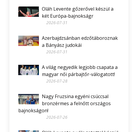
Oláh Levente gőzerővel készül a
két Európa-bajnokságr
2026-07-31
Azerbajdzsánban edzőtáboroznak
a Bányász judokái
2026-07-31
A világ negyedik legjobb csapata a
magyar női párbajtőr-válogatott!
2026-07-28
Nagy Fruzsina egyéni csúccsal
bronzérmes a felnőtt országos
bajnokságon!
2026-07-26