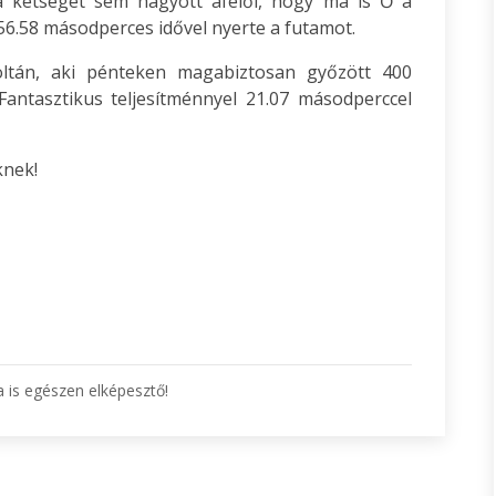
a kétséget sem hagyott afelől, hogy ma is Ő a
 56.58 másodperces idővel nyerte a futamot.
oltán, aki pénteken magabiztosan győzött 400
Fantasztikus teljesítménnyel 21.07 másodperccel
knek!
 is egészen elképesztő!