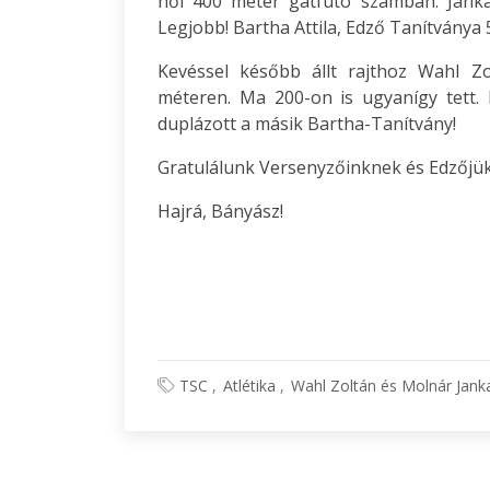
női 400 méter gátfutó számban. Jank
Legjobb! Bartha Attila, Edző Tanítványa
Kevéssel később állt rajthoz Wahl Z
méteren. Ma 200-on is ugyanígy tett. 
duplázott a másik Bartha-Tanítvány!
Gratulálunk Versenyzőinknek és Edzőjü
Hajrá, Bányász!
TSC
Atlétika
Wahl Zoltán és Molnár Janka