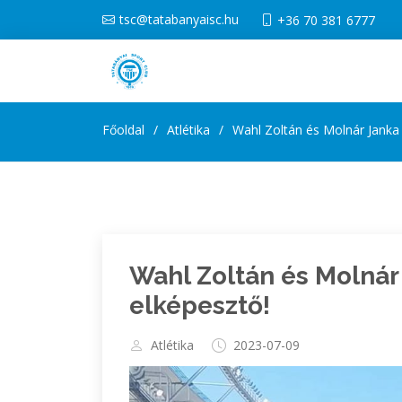
tsc@tatabanyaisc.hu
+36 70 381 6777
Főoldal
Atlétika
Wahl Zoltán és Molnár Janka 
Wahl Zoltán és Molnár
elképesztő!
Atlétika
2023-07-09