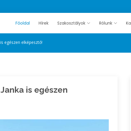
Főoldal
Hírek
Szakosztályok
Rólunk
Ka
is egészen elképesztő!
 Janka is egészen