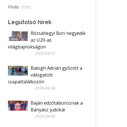
Vívás
(190)
Legutolsó hírek
Rózsahegyi Bori negyedik
az U20-as
világbajnokságon
2026-08-07
Balogh Adrián győzött a
válogatott
csapattalálkozón
2026-08-06
Baján edzőtáboroznak a
Bányász judokái
2026-08-06