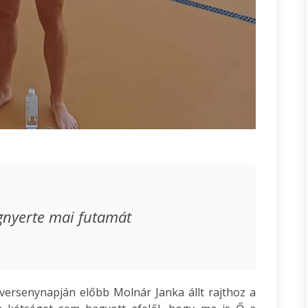
gnyerte mai futamát
versenynapján előbb Molnár Janka állt rajthoz a