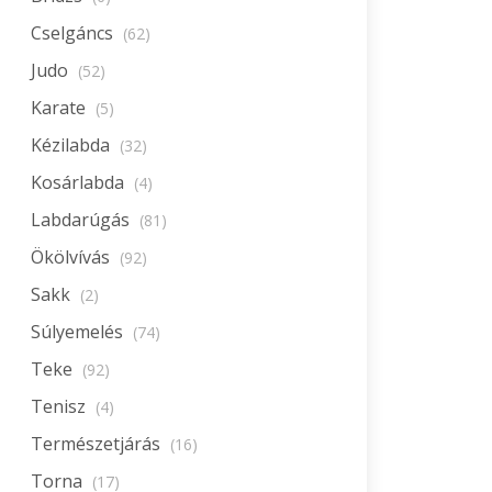
Cselgáncs
(62)
Judo
(52)
Karate
(5)
Kézilabda
(32)
Kosárlabda
(4)
Labdarúgás
(81)
Ökölvívás
(92)
Sakk
(2)
Súlyemelés
(74)
Teke
(92)
Tenisz
(4)
Természetjárás
(16)
Torna
(17)