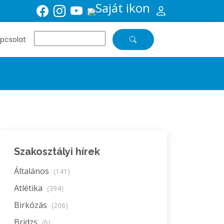
pcsolat
Szakosztályi hírek
Általános
(141)
Atlétika
(394)
Birkózás
(206)
Bridzs
(6)