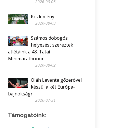
2026-08-03
Közlemény
2026-08-03
Számos dobogós
helyezést szereztek
atlétáink a 43. Tatai
Minimarathonon
2026-08-02
Oláh Levente gőzerővel
készül a két Európa-
bajnokságr
2026-07-31
Támogatóink: