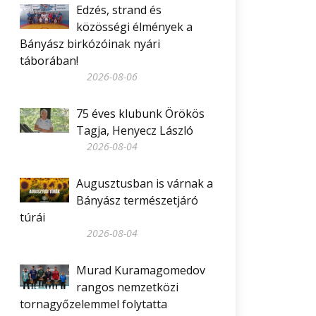
Edzés, strand és
közösségi élmények a
Bányász birkózóinak nyári
táborában!
2026-08-06
75 éves klubunk Örökös
Tagja, Henyecz László
2026-08-04
Augusztusban is várnak a
Bányász természetjáró
túrái
2026-08-04
Murad Kuramagomedov
rangos nemzetközi
tornagyőzelemmel folytatta