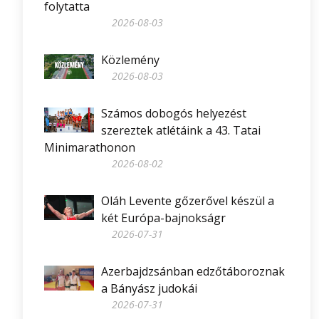
folytatta
2026-08-03
Közlemény
2026-08-03
Számos dobogós helyezést
szereztek atlétáink a 43. Tatai
Minimarathonon
2026-08-02
Oláh Levente gőzerővel készül a
két Európa-bajnokságr
2026-07-31
Azerbajdzsánban edzőtáboroznak
a Bányász judokái
2026-07-31