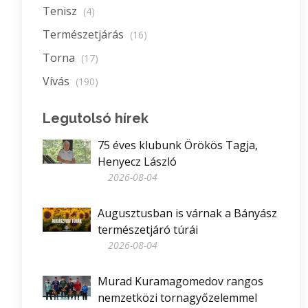
Tenisz
(4)
Természetjárás
(16)
Torna
(17)
Vívás
(190)
Legutolsó hírek
75 éves klubunk Örökös Tagja,
Henyecz László
2026-08-04
Augusztusban is várnak a Bányász
természetjáró túrái
2026-08-04
Murad Kuramagomedov rangos
nemzetközi tornagyőzelemmel