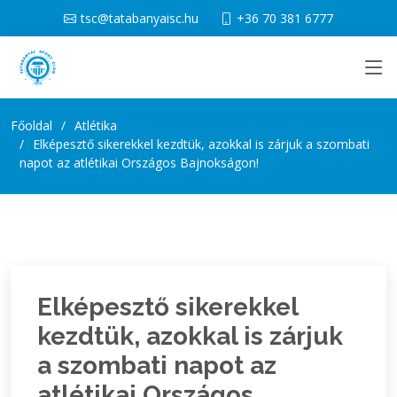
tsc@tatabanyaisc.hu
+36 70 381 6777
Főoldal
Atlétika
Elképesztő sikerekkel kezdtük, azokkal is zárjuk a szombati
napot az atlétikai Országos Bajnokságon!
Elképesztő sikerekkel
kezdtük, azokkal is zárjuk
a szombati napot az
atlétikai Országos