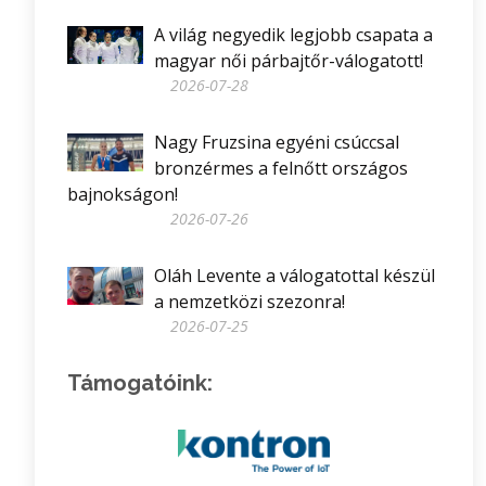
A világ negyedik legjobb csapata a
magyar női párbajtőr-válogatott!
2026-07-28
Nagy Fruzsina egyéni csúccsal
bronzérmes a felnőtt országos
bajnokságon!
2026-07-26
Oláh Levente a válogatottal készül
a nemzetközi szezonra!
2026-07-25
Támogatóink: