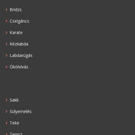
Bridzs
Cselgáncs
Karate
Kézilabda
Labdarúgás
Ökölvívás
Sakk
Súlyemelés
Teke
Tenisz