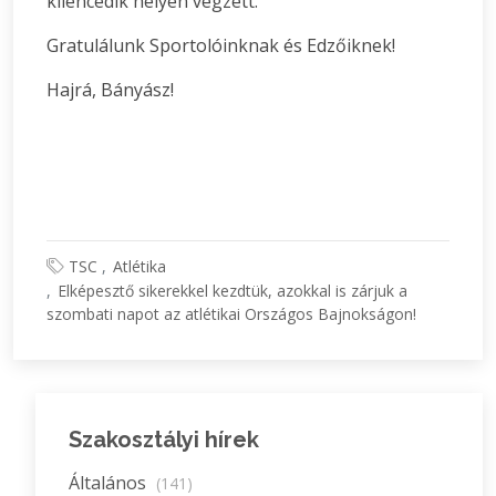
kilencedik helyen végzett.
Gratulálunk Sportolóinknak és Edzőiknek!
Hajrá, Bányász!
TSC
Atlétika
Elképesztő sikerekkel kezdtük, azokkal is zárjuk a
szombati napot az atlétikai Országos Bajnokságon!
Szakosztályi hírek
Általános
(141)