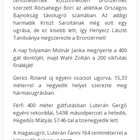
centiméternek köszönhetően bronzérmet
szerzett Rózsahegyi Bori az atlétikai Országos
Bajnokság távolugró számában. Az addigi
harmadik Kriszt Saroltának még volt egy
ugrása, de ez kisebb lett, így Henyecz László
Tanítványa megszerezte a Bronzérmet!
A nap folyamán Molnár Janka megnyerte a 400
gát döntőjét, majd Wahl Zoltán a 200 síkfutás
fináléját!
Gerics Roland új egyéni csúcsot ugorva, 15,33
méterrel a negyedik helyet szerezte meg
hármasugrásban.
Férfi 400 méter gátfutásban Luterán Gergő
egyéni rekorddal, 54.98 másodperccel a hetedik,
Hegedűs Mátyás 57.46-tal a tizenegyedik lett.
A magasugró, Luterán Fanni 164 centiméterrel a