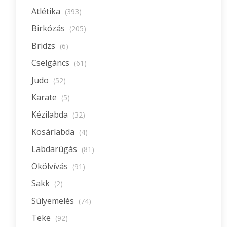
Atlétika
(393)
Birkózás
(205)
Bridzs
(6)
Cselgáncs
(61)
Judo
(52)
Karate
(5)
Kézilabda
(32)
Kosárlabda
(4)
Labdarúgás
(81)
Ökölvívás
(91)
Sakk
(2)
Súlyemelés
(74)
Teke
(92)