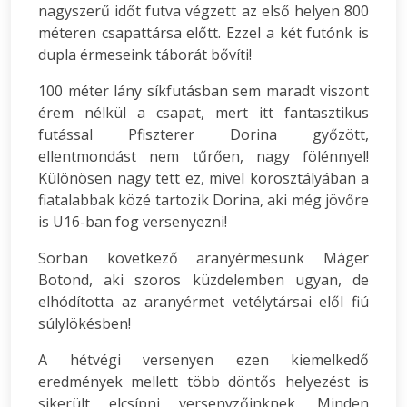
nagyszerű időt futva végzett az első helyen 800
méteren csapattársa előtt. Ezzel a két futónk is
dupla érmeseink táborát bővíti!
100 méter lány síkfutásban sem maradt viszont
érem nélkül a csapat, mert itt fantasztikus
futással Pfiszterer Dorina győzött,
ellentmondást nem tűrően, nagy fölénnyel!
Különösen nagy tett ez, mivel korosztályában a
fiatalabbak közé tartozik Dorina, aki még jövőre
is U16-ban fog versenyezni!
Sorban következő aranyérmesünk Máger
Botond, aki szoros küzdelemben ugyan, de
elhódította az aranyérmet vetélytársai elől fiú
súlylökésben!
A hétvégi versenyen ezen kiemelkedő
eredmények mellett több döntős helyezést is
sikerült elcsípni versenyzőinknek. Minden