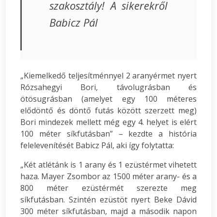
szakosztály! A sikerekről
Babicz Pál
„Kiemelkedő teljesítménnyel 2 aranyérmet nyert
Rózsahegyi Bori, távolugrásban és
ötösugrásban (amelyet egy 100 méteres
elődöntő és döntő futás között szerzett meg)
Bori mindezek mellett még egy 4. helyet is elért
100 méter síkfutásban” – kezdte a história
felelevenítését Babicz Pál, aki így folytatta:
„Két atlétánk is 1 arany és 1 ezüstérmet vihetett
haza. Mayer Zsombor az 1500 méter arany- és a
800 méter ezüstérmét szerezte meg
síkfutásban. Szintén ezüstöt nyert Beke Dávid
300 méter síkfutásban, majd a második napon