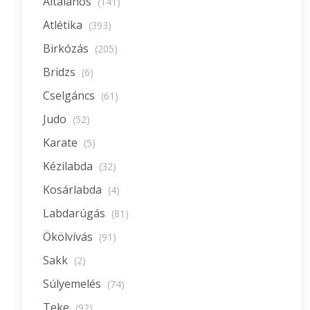
Általános
(141)
Atlétika
(393)
Birkózás
(205)
Bridzs
(6)
Cselgáncs
(61)
Judo
(52)
Karate
(5)
Kézilabda
(32)
Kosárlabda
(4)
Labdarúgás
(81)
Ökölvívás
(91)
Sakk
(2)
Súlyemelés
(74)
Teke
(92)