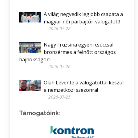
A világ negyedik legjobb csapata a
magyar női párbajtőr-válogatott!
2026-07-28
Nagy Fruzsina egyéni csúccsal
bronzérmes a felnőtt országos
bajnokságon!
2026-07-26
Oláh Levente a válogatottal készül
a nemzetközi szezonra!
2026-07-25
Támogatóink: