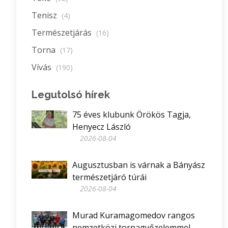
Tenisz
(4)
Természetjárás
(16)
Torna
(17)
Vívás
(190)
Legutolsó hírek
75 éves klubunk Örökös Tagja,
Henyecz László
2026-08-04
Augusztusban is várnak a Bányász
természetjáró túrái
2026-08-04
Murad Kuramagomedov rangos
nemzetközi tornagyőzelemmel