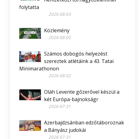
folytatta
2026-08-03
Közlemény
2026-08-03
Számos dobogós helyezést
szereztek atlétáink a 43. Tatai
Minimarathonon
2026-08-02
Oláh Levente gőzerővel készül a
két Európa-bajnokságr
2026-07-31
Azerbajdzsánban edzőtáboroznak
a Bányász judokái
2026-07-31