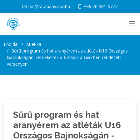
tsc@tatabanyaisc.hu
+36 70 381 6777
Főoldal
Atlétika
Sűrű program és hat aranyérem az atléták U16 Országos
Bajnokságán -remekeltek a fiatalok a Győrben rendezett
versenyen!
Sűrű program és hat
aranyérem az atléták U16
Országos Bajnokságán -