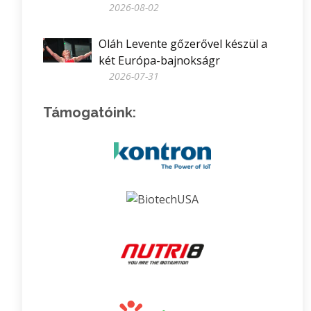
2026-08-02
Oláh Levente gőzerővel készül a
két Európa-bajnokságr
2026-07-31
Támogatóink: