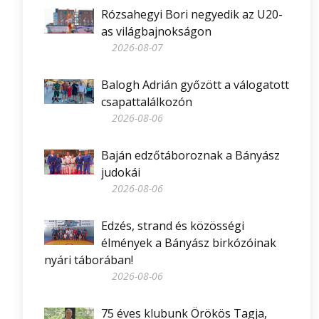
Rózsahegyi Bori negyedik az U20-
as világbajnokságon
2026-08-07
Balogh Adrián győzött a válogatott
csapattalálkozón
2026-08-06
Baján edzőtáboroznak a Bányász
judokái
2026-08-06
Edzés, strand és közösségi
élmények a Bányász birkózóinak
nyári táborában!
2026-08-06
75 éves klubunk Örökös Tagja,