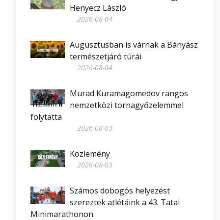
Henyecz László
2026-08-04
Augusztusban is várnak a Bányász
természetjáró túrái
2026-08-04
Murad Kuramagomedov rangos
nemzetközi tornagyőzelemmel
folytatta
2026-08-03
Közlemény
2026-08-03
Számos dobogós helyezést
szereztek atlétáink a 43. Tatai
Minimarathonon