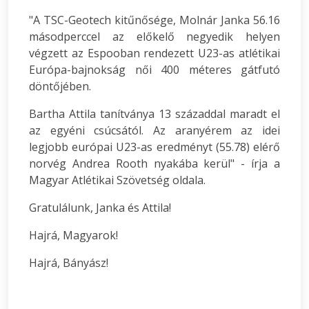
"A TSC-Geotech kitűnősége, Molnár Janka 56.16
másodperccel az előkelő negyedik helyen
végzett az Espooban rendezett U23-as atlétikai
Európa-bajnokság női 400 méteres gátfutó
döntőjében.
Bartha Attila tanítványa 13 századdal maradt el
az egyéni csúcsától. Az aranyérem az idei
legjobb európai U23-as eredményt (55.78) elérő
norvég Andrea Rooth nyakába kerül" - írja a
Magyar Atlétikai Szövetség oldala.
Gratulálunk, Janka és Attila!
Hajrá, Magyarok!
Hajrá, Bányász!