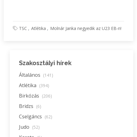
TSC
Atlétika
Molnár Janka negyedik az U23 EB-n!
Szakosztályi hírek
Általános
(141)
Atlétika
(394)
Birkózás
(206)
Bridzs
(6)
Cselgáncs
(62)
Judo
(52)