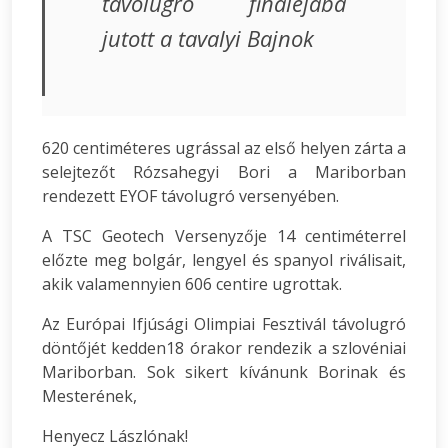
távolugró fináléjába
jutott a tavalyi Bajnok
620 centiméteres ugrással az első helyen zárta a
selejtezőt Rózsahegyi Bori a Mariborban
rendezett EYOF távolugró versenyében.
A TSC Geotech Versenyzője 14 centiméterrel
előzte meg bolgár, lengyel és spanyol riválisait,
akik valamennyien 606 centire ugrottak.
Az Európai Ifjúsági Olimpiai Fesztivál távolugró
döntőjét kedden18 órakor rendezik a szlovéniai
Mariborban. Sok sikert kívánunk Borinak és
Mesterének,
Henyecz Lászlónak!