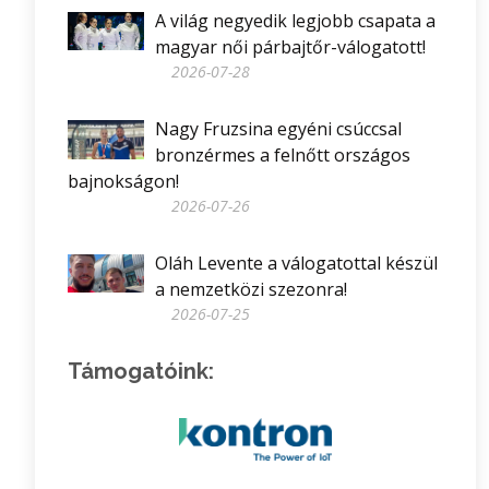
A világ negyedik legjobb csapata a
magyar női párbajtőr-válogatott!
2026-07-28
Nagy Fruzsina egyéni csúccsal
bronzérmes a felnőtt országos
bajnokságon!
2026-07-26
Oláh Levente a válogatottal készül
a nemzetközi szezonra!
2026-07-25
Támogatóink: