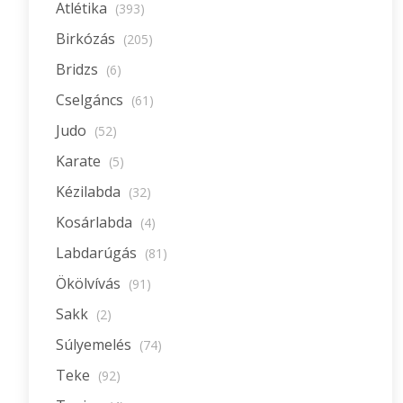
Atlétika
(393)
Birkózás
(205)
Bridzs
(6)
Cselgáncs
(61)
Judo
(52)
Karate
(5)
Kézilabda
(32)
Kosárlabda
(4)
Labdarúgás
(81)
Ökölvívás
(91)
Sakk
(2)
Súlyemelés
(74)
Teke
(92)