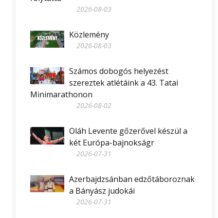
2026-08-03
Közlemény
2026-08-03
Számos dobogós helyezést
szereztek atlétáink a 43. Tatai
Minimarathonon
2026-08-02
Oláh Levente gőzerővel készül a
két Európa-bajnokságr
2026-07-31
Azerbajdzsánban edzőtáboroznak
a Bányász judokái
2026-07-31