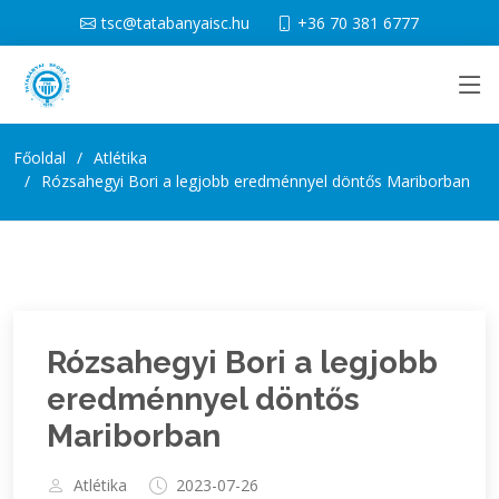
tsc@tatabanyaisc.hu
+36 70 381 6777
Főoldal
Atlétika
Rózsahegyi Bori a legjobb eredménnyel döntős Mariborban
Rózsahegyi Bori a legjobb
eredménnyel döntős
Mariborban
Atlétika
2023-07-26