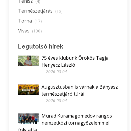
Tenisz
(4)
Természetjárás
(16)
Torna
(17)
Vívás
(190)
Legutolsó hírek
75 éves klubunk Örökös Tagja,
Henyecz László
2026-08-04
Augusztusban is várnak a Bányász
természetjáró túrái
2026-08-04
Murad Kuramagomedov rangos
nemzetközi tornagyőzelemmel
folytatta