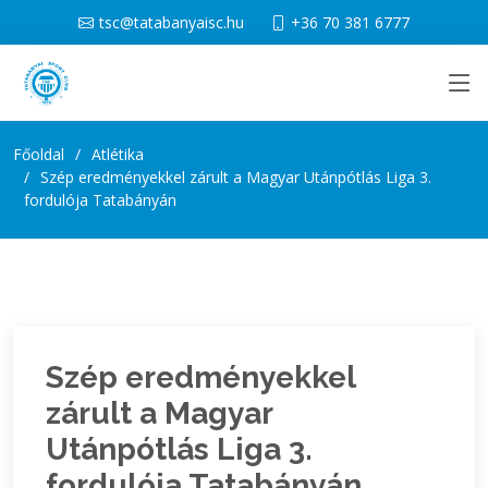
tsc@tatabanyaisc.hu
+36 70 381 6777
Főoldal
Atlétika
Szép eredményekkel zárult a Magyar Utánpótlás Liga 3.
fordulója Tatabányán
Szép eredményekkel
zárult a Magyar
Utánpótlás Liga 3.
fordulója Tatabányán