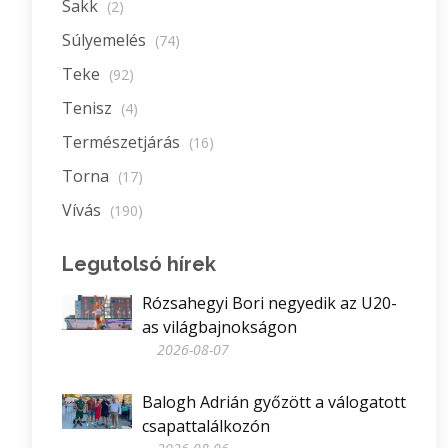
Sakk
(2)
Súlyemelés
(74)
Teke
(92)
Tenisz
(4)
Természetjárás
(16)
Torna
(17)
Vívás
(190)
Legutolsó hírek
Rózsahegyi Bori negyedik az U20-
as világbajnokságon
2026-08-07
Balogh Adrián győzött a válogatott
csapattalálkozón