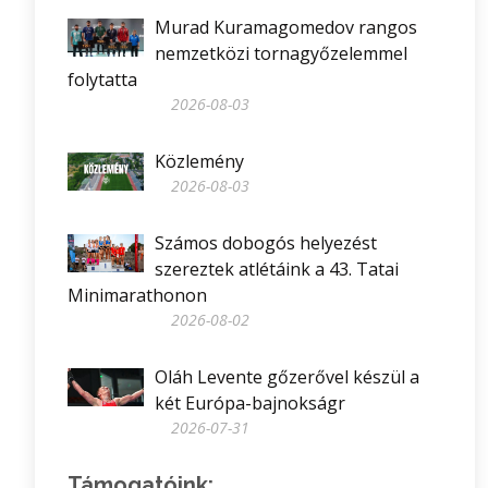
Murad Kuramagomedov rangos
nemzetközi tornagyőzelemmel
folytatta
2026-08-03
Közlemény
2026-08-03
Számos dobogós helyezést
szereztek atlétáink a 43. Tatai
Minimarathonon
2026-08-02
Oláh Levente gőzerővel készül a
két Európa-bajnokságr
2026-07-31
Támogatóink: