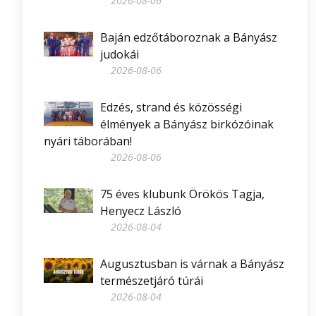
2026-08-06
Baján edzőtáboroznak a Bányász
judokái
2026-08-06
Edzés, strand és közösségi
élmények a Bányász birkózóinak
nyári táborában!
2026-08-06
75 éves klubunk Örökös Tagja,
Henyecz László
2026-08-04
Augusztusban is várnak a Bányász
természetjáró túrái
2026-08-04