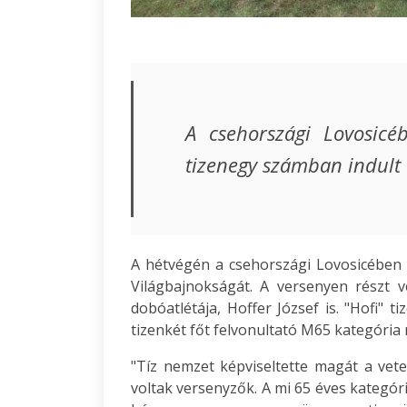
A csehországi Lovosicé
tizenegy számban indult
A hétvégén a csehországi Lovosicében
Világbajnokságát. A versenyen részt 
dobóatlétája, Hoffer József is. "Hofi" 
tizenkét főt felvonultató M65 kategóri
"Tíz nemzet képviseltette magát a vet
voltak versenyzők. A mi 65 éves kategór