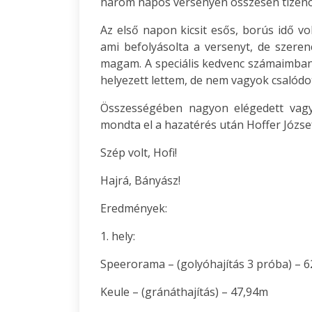
három napos versenyen összesen tizenöt
Az első napon kicsit esős, borús idő vo
ami befolyásolta a versenyt, de szerencs
magam. A speciális kedvenc számaimban 
helyezett lettem, de nem vagyok csalódot
Összességében nagyon elégedett vagy
mondta el a hazatérés után Hoffer József
Szép volt, Hofi!
Hajrá, Bányász!
Eredmények:
1. hely:
Speerorama – (golyóhajítás 3 próba) – 6
Keule – (gránáthajítás) – 47,94m