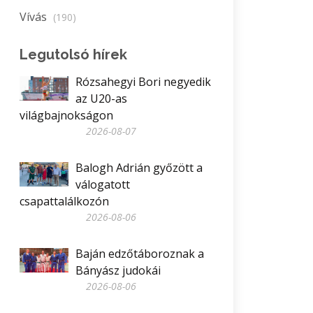
Vívás
(190)
Legutolsó hírek
Rózsahegyi Bori negyedik
az U20-as
világbajnokságon
2026-08-07
Balogh Adrián győzött a
válogatott
csapattalálkozón
2026-08-06
Baján edzőtáboroznak a
Bányász judokái
2026-08-06