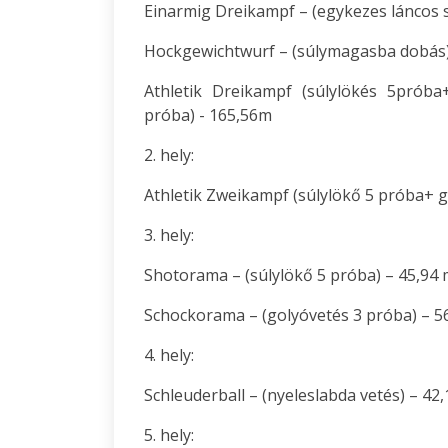
Einarmig Dreikampf – (egykezes láncos s
Hockgewichtwurf – (súlymagasba dobás)
Athletik Dreikampf (súlylökés 5próba
próba) - 165,56m
2. hely:
Athletik Zweikampf (súlylökő 5 próba+ g
3. hely:
Shotorama – (súlylökő 5 próba) – 45,94
Schockorama – (golyóvetés 3 próba) – 5
4. hely:
Schleuderball – (nyeleslabda vetés) – 42
5. hely: