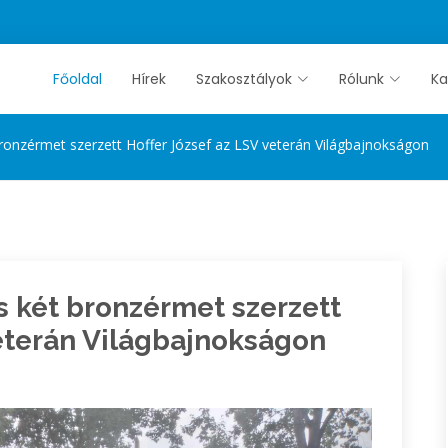
Főoldal
Hírek
Szakosztályok
Rólunk
Ka
bronzérmet szerzett Hoffer József az LSV veterán Világbajnokságon
s két bronzérmet szerzett
veterán Világbajnokságon