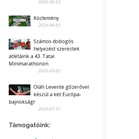
2026-08-03
Közlemény
2026-08-03
Számos dobogós
helyezést szereztek
atlétáink a 43. Tatai
Minimarathonon
2026-08-02
Oláh Levente gőzerővel
készül a két Európa-
bajnokságr
2026-07-31
Támogatóink: