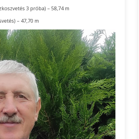
szkoszvetés 3 próba) – 58,74 m
vetés) – 47,70 m