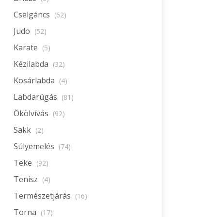
Cselgáncs
(62)
Judo
(52)
Karate
(5)
Kézilabda
(32)
Kosárlabda
(4)
Labdarúgás
(81)
Ökölvívás
(92)
Sakk
(2)
Súlyemelés
(74)
Teke
(92)
Tenisz
(4)
Természetjárás
(16)
Torna
(17)