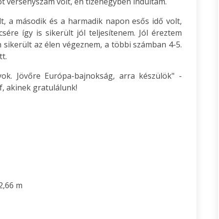
 versenyszám volt, én tizenegyben indultam.
lt, a második és a harmadik napon esős idő volt,
ére így is sikerült jól teljesítenem. Jól éreztem
sikerült az élen végeznem, a többi számban 4-5.
t.
ok. Jövőre Európa-bajnokság, arra készülök" -
, akinek gratulálunk!
2,66 m