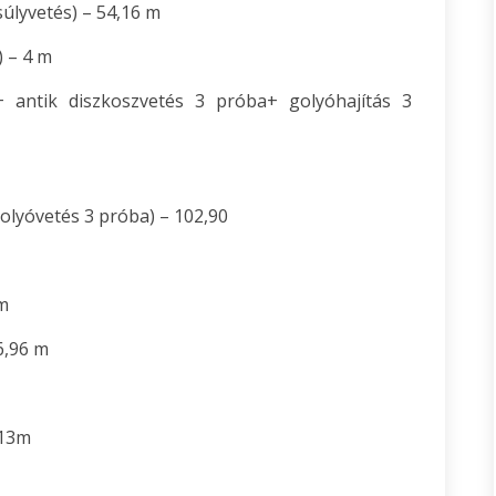
úlyvetés) – 54,16 m
 – 4 m
+ antik diszkoszvetés 3 próba+ golyóhajítás 3
olyóvetés 3 próba) – 102,90
 m
6,96 m
,13m