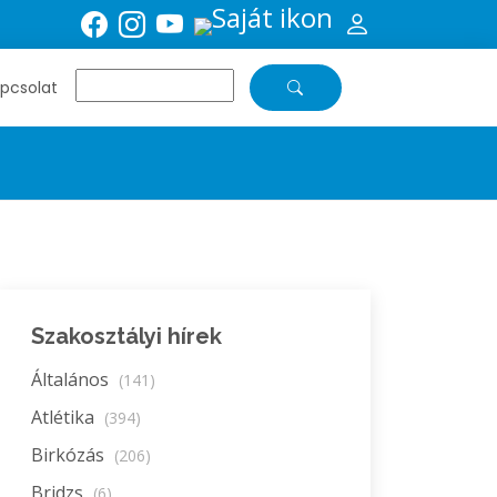
pcsolat
Szakosztályi hírek
Általános
(141)
Atlétika
(394)
Birkózás
(206)
Bridzs
(6)