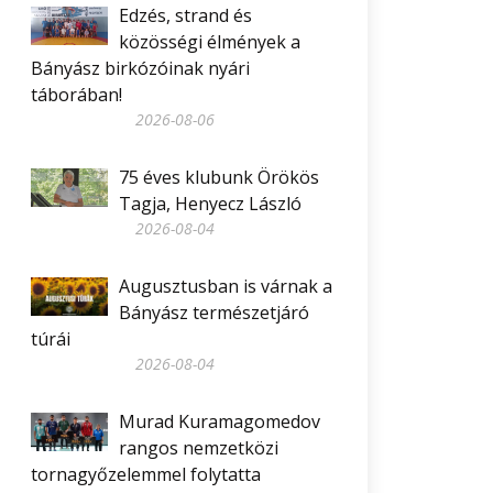
Edzés, strand és
közösségi élmények a
Bányász birkózóinak nyári
táborában!
2026-08-06
75 éves klubunk Örökös
Tagja, Henyecz László
2026-08-04
Augusztusban is várnak a
Bányász természetjáró
túrái
2026-08-04
Murad Kuramagomedov
rangos nemzetközi
tornagyőzelemmel folytatta