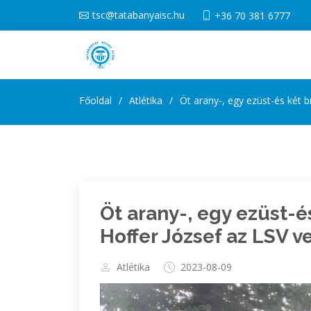
tsc@tatabanyaisc.hu
+36 70 381 6777
Főoldal
Atlétika
Öt arany-, egy ezüst-és két 
Öt arany-, egy ezüst-é
Hoffer József az LSV 
Atlétika
2023-08-09