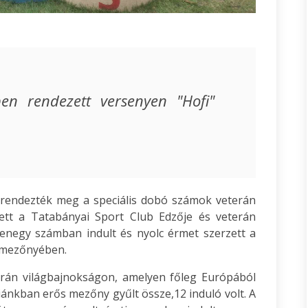
ben rendezett versenyen "Hofi"
 rendezték meg a speciális dobó számok veterán
vett a Tatabányai Sport Club Edzője és veterán
tizenegy számban indult és nyolc érmet szerzett a
a mezőnyében.
erán világbajnokságon, amelyen főleg Európából
iánkban erős mezőny gyűlt össze,12 induló volt. A