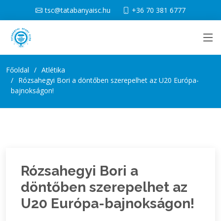
tsc@tatabanyaisc.hu
+36 70 381 6777
Főoldal
Atlétika
Rózsahegyi Bori a döntőben szerepelhet az U20 Európa-
bajnokságon!
Rózsahegyi Bori a
döntőben szerepelhet az
U20 Európa-bajnokságon!