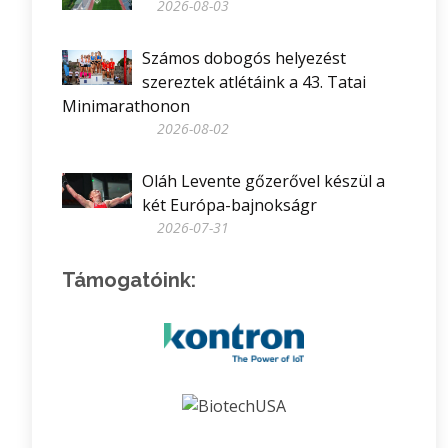
2026-08-03
Számos dobogós helyezést
szereztek atlétáink a 43. Tatai
Minimarathonon
2026-08-02
Oláh Levente gőzerővel készül a
két Európa-bajnokságr
2026-07-31
Támogatóink: