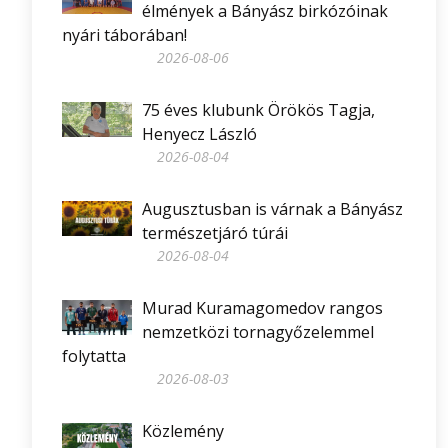
élmények a Bányász birkózóinak
nyári táborában!
2026-08-06
75 éves klubunk Örökös Tagja,
Henyecz László
2026-08-04
Augusztusban is várnak a Bányász
természetjáró túrái
2026-08-04
Murad Kuramagomedov rangos
nemzetközi tornagyőzelemmel
folytatta
2026-08-03
Közlemény