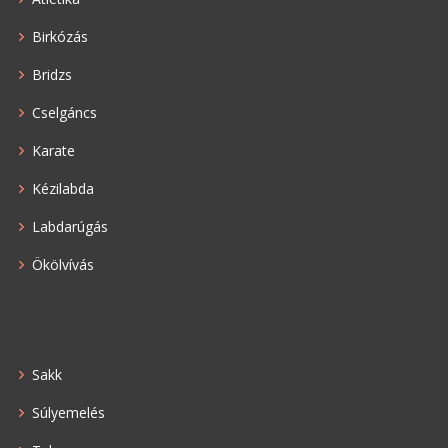
Birkózás
Bridzs
Cselgáncs
Karate
Kézilabda
Labdarúgás
Ökölvívás
Sakk
Súlyemelés