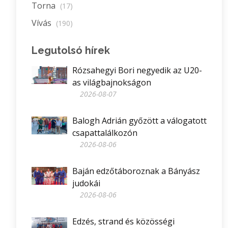
Torna
(17)
Vívás
(190)
Legutolsó hírek
Rózsahegyi Bori negyedik az U20-
as világbajnokságon
2026-08-07
Balogh Adrián győzött a válogatott
csapattalálkozón
2026-08-06
Baján edzőtáboroznak a Bányász
judokái
2026-08-06
Edzés, strand és közösségi