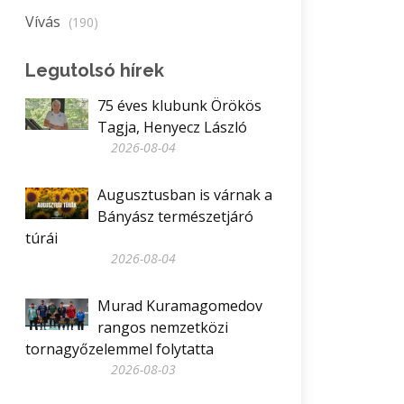
Vívás
(190)
Legutolsó hírek
75 éves klubunk Örökös
Tagja, Henyecz László
2026-08-04
Augusztusban is várnak a
Bányász természetjáró
túrái
2026-08-04
Murad Kuramagomedov
rangos nemzetközi
tornagyőzelemmel folytatta
2026-08-03