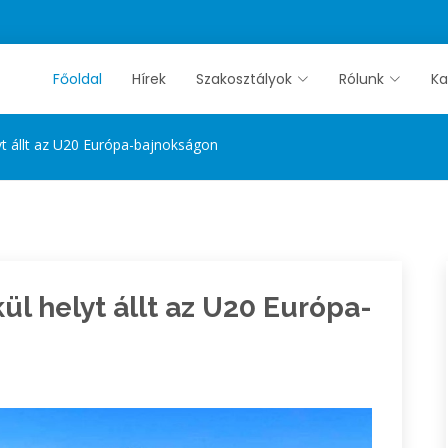
Főoldal
Hírek
Szakosztályok
Rólunk
Ka
yt állt az U20 Európa-bajnokságon
l helyt állt az U20 Európa-