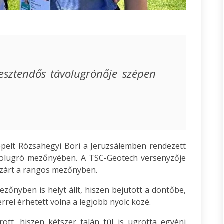
esztendős távolugrónője szépen
repelt Rózsahegyi Bori a Jeruzsálemben rendezett
ávolugró mezőnyében. A TSC-Geotech versenyzője
n zárt a rangos mezőnyben.
zőnyben is helyt állt, hiszen bejutott a döntőbe,
rrel érhetett volna a legjobb nyolc közé.
rott, hiszen kétszer talán túl is ugrotta egyéni