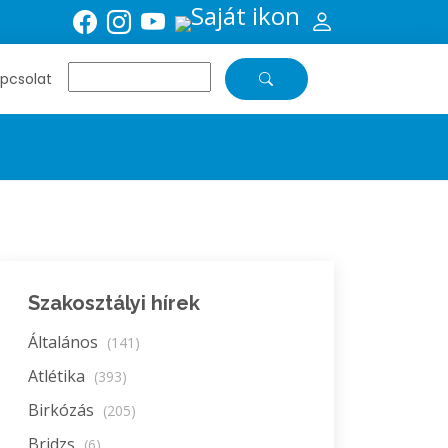
pcsolat
Szakosztályi hírek
Általános
(141)
Atlétika
(393)
Birkózás
(205)
Bridzs
(6)