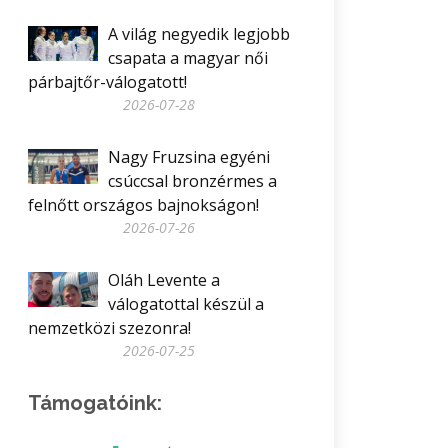
A világ negyedik legjobb
csapata a magyar női
párbajtőr-válogatott!
2026-07-28
Nagy Fruzsina egyéni
csúccsal bronzérmes a
felnőtt országos bajnokságon!
2026-07-26
Oláh Levente a
válogatottal készül a
nemzetközi szezonra!
2026-07-25
Támogatóink: