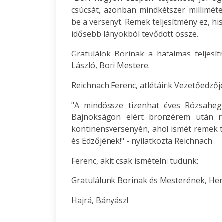
csúcsát, azonban mindkétszer milliméter
be a versenyt. Remek teljesítmény ez, hi
idősebb lányokból tevődött össze.
Gratulálok Borinak a hatalmas teljes
László, Bori Mestere.
Reichnach Ferenc, atlétáink Vezetőedzője
"A mindössze tizenhat éves Rózsaheg
Bajnokságon elért bronzérem után ré
kontinensversenyén, ahol ismét remek t
és Edzőjének!" - nyilatkozta Reichnach
Ferenc, akit csak ismételni tudunk:
Gratulálunk Borinak és Mesterének, Hen
Hajrá, Bányász!