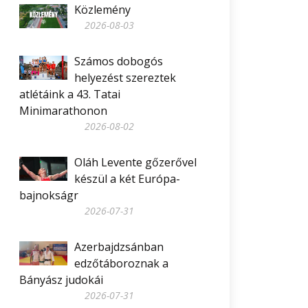
Közlemény
2026-08-03
Számos dobogós
helyezést szereztek
atlétáink a 43. Tatai
Minimarathonon
2026-08-02
Oláh Levente gőzerővel
készül a két Európa-
bajnokságr
2026-07-31
Azerbajdzsánban
edzőtáboroznak a
Bányász judokái
2026-07-31