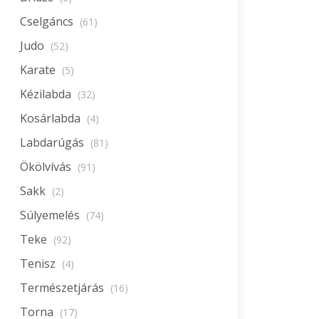
Cselgáncs
(61)
Judo
(52)
Karate
(5)
Kézilabda
(32)
Kosárlabda
(4)
Labdarúgás
(81)
Ökölvívás
(91)
Sakk
(2)
Súlyemelés
(74)
Teke
(92)
Tenisz
(4)
Természetjárás
(16)
Torna
(17)