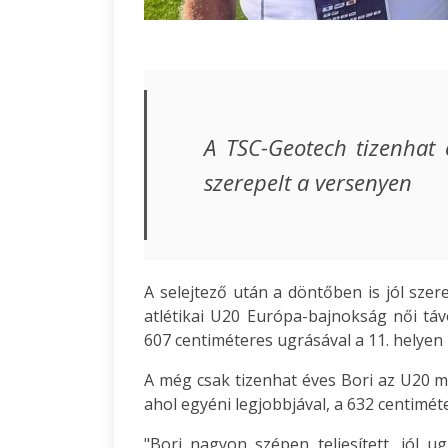
A TSC-Geotech tizenhat 
szerepelt a versenyen
A selejtező után a döntőben is jól sze
atlétikai U20 Európa-bajnokság női t
607 centiméteres ugrásával a 11. helye
A még csak tizenhat éves Bori az U20 me
ahol egyéni legjobbjával, a 632 centiméte
"Bori nagyon szépen teljesített, jól ug