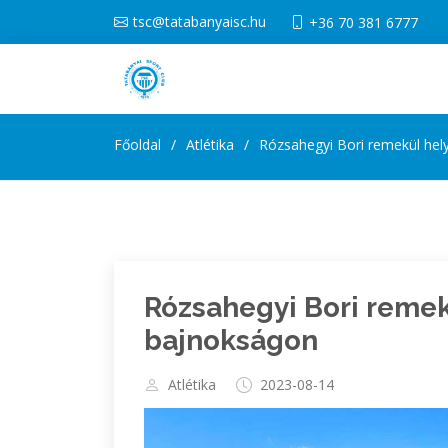
tsc@tatabanyaisc.hu
+36 70 381 6777
Főoldal
Atlétika
Rózsahegyi Bori remekül hel
Rózsahegyi Bori remekü
bajnokságon
Atlétika
2023-08-14