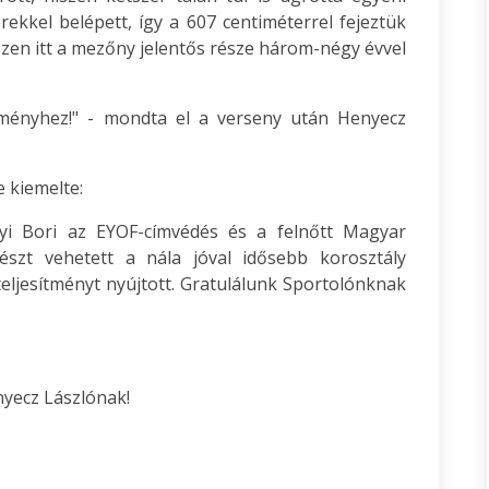
ekkel belépett, így a 607 centiméterrel fejeztük
szen itt a mezőny jelentős része három-négy évvel
ítményhez!" - mondta el a verseny után Henyecz
 kiemelte:
yi Bori az EYOF-címvédés és a felnőtt Magyar
szt vehetett a nála jóval idősebb korosztály
eljesítményt nyújtott. Gratulálunk Sportolónknak
yecz Lászlónak!