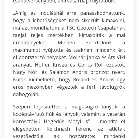
csapatversenyben, ami vasárnap folytatódik.
„Amíg az indulásnál arra panaszkodhattunk,
hogy a lehetőségeket nem sikerült kimaxolni,
ma azt mondhatom: a TSC Geotech Csapatának
tagjai teljes mértékben kimaxolták a mai
eredményeket. Minden Sportolónk a
maximumot nyújtotta, és csaknem mindenki ért
el pontszerző helyeket. Molnár Janka és Áts Viki
aranyat, Hoffer Kriszti és Gerics Roli ezüstöt,
Nagy Nóri és Salamon Andris bronzot nyert.
Külön kiemelhető, hogy Roland és Andris egy
erős mezőnyben végeztek a férfi távolugrók
dobogóján.
Szépen teljesítettek a magasugró lányok, a
középtávfutó fiúk és lányok, valamint a veterán
korosztályú Hegedűs Matyi is” – mondta el
elégedetten Reichnach Ferenc, az atléták
vezetőedzője, aki hozzátette: mindenki