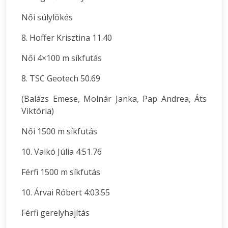
Női súlylökés
8. Hoffer Krisztina 11.40
Női 4×100 m síkfutás
8. TSC Geotech 50.69
(Balázs Emese, Molnár Janka, Pap Andrea, Áts
Viktória)
Női 1500 m síkfutás
10. Valkó Júlia 4:51.76
Férfi 1500 m síkfutás
10. Árvai Róbert 4:03.55
Férfi gerelyhajítás