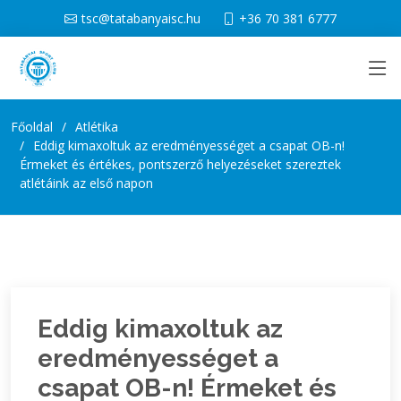
tsc@tatabanyaisc.hu
+36 70 381 6777
Főoldal
Atlétika
Eddig kimaxoltuk az eredményességet a csapat OB-n!
Érmeket és értékes, pontszerző helyezéseket szereztek
atlétáink az első napon
Eddig kimaxoltuk az
eredményességet a
csapat OB-n! Érmeket és