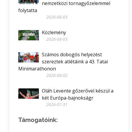
nemzetközi tornagyőzelemmel
folytatta
2026-08-03
Közlemény
2026-08-03
Számos dobogós helyezést
szereztek atlétáink a 43. Tatai
Minimarathonon
2026-08-02
Oláh Levente gőzerővel készül a
két Európa-bajnokságr
2026-07-31
Támogatóink: