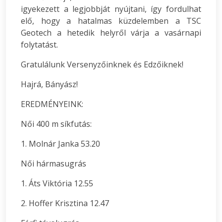
igyekezett a legjobbját nyújtani, így fordulhat
elő, hogy a hatalmas küzdelemben a TSC
Geotech a hetedik helyről várja a vasárnapi
folytatást.
Gratulálunk Versenyzőinknek és Edzőiknek!
Hajrá, Bányász!
EREDMÉNYEINK:
Női 400 m síkfutás:
1. Molnár Janka 53.20
Női hármasugrás
1. Áts Viktória 12.55
2. Hoffer Krisztina 12.47