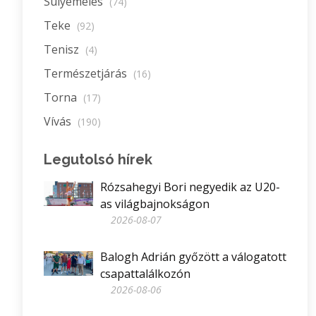
Súlyemelés
(74)
Teke
(92)
Tenisz
(4)
Természetjárás
(16)
Torna
(17)
Vívás
(190)
Legutolsó hírek
Rózsahegyi Bori negyedik az U20-
as világbajnokságon
2026-08-07
Balogh Adrián győzött a válogatott
csapattalálkozón
2026-08-06