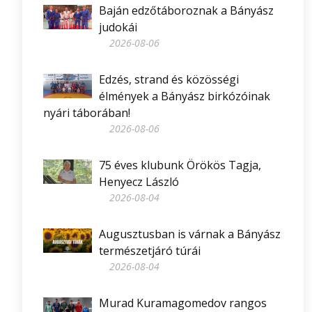
Baján edzőtáboroznak a Bányász
judokái
2026-08-06
Edzés, strand és közösségi
élmények a Bányász birkózóinak
nyári táborában!
2026-08-06
75 éves klubunk Örökös Tagja,
Henyecz László
2026-08-04
Augusztusban is várnak a Bányász
természetjáró túrái
2026-08-04
Murad Kuramagomedov rangos