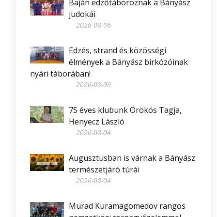
Baján edzőtáboroznak a Bányász
judokái
2026-08-06
Edzés, strand és közösségi
élmények a Bányász birkózóinak
nyári táborában!
2026-08-06
75 éves klubunk Örökös Tagja,
Henyecz László
2026-08-04
Augusztusban is várnak a Bányász
természetjáró túrái
2026-08-04
Murad Kuramagomedov rangos