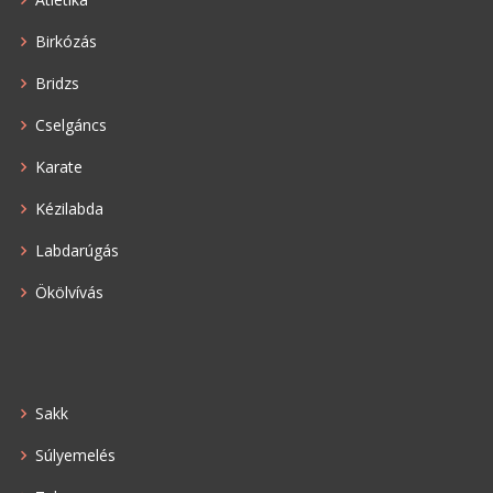
Birkózás
Bridzs
Cselgáncs
Karate
Kézilabda
Labdarúgás
Ökölvívás
Sakk
Súlyemelés