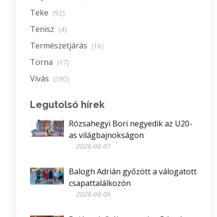
Teke
(92)
Tenisz
(4)
Természetjárás
(16)
Torna
(17)
Vívás
(190)
Legutolsó hírek
Rózsahegyi Bori negyedik az U20-
as világbajnokságon
2026-08-07
Balogh Adrián győzött a válogatott
csapattalálkozón
2026-08-06