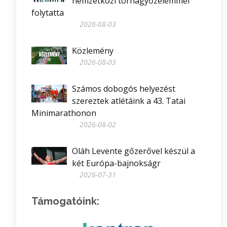
nemzetközi tornagyőzelemmel
folytatta
2026-08-03
Közlemény
2026-08-03
Számos dobogós helyezést
szereztek atlétáink a 43. Tatai
Minimarathonon
2026-08-02
Oláh Levente gőzerővel készül a
két Európa-bajnokságr
2026-07-31
Támogatóink: