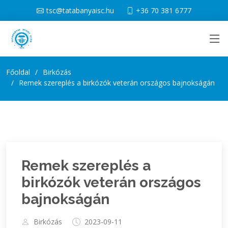
tsc@tatabanyaisc.hu
+36 70 381 6777
Főoldal
Birkózás
Remek szereplés a birkózók veterán országos bajnokságán
Remek szereplés a
birkózók veterán országos
bajnokságán
Birkózás
2023-09-11