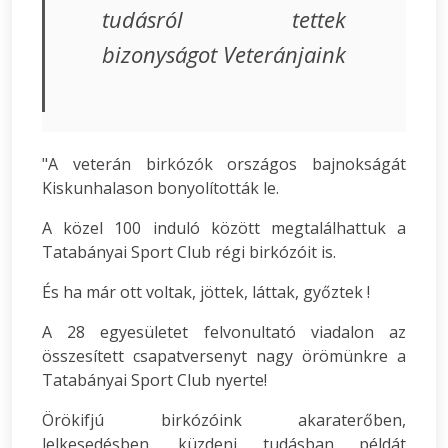
tudásról tettek
bizonyságot Veteránjaink
"A veterán birkózók országos bajnokságát
Kiskunhalason bonyolították le.
A közel 100 induló között megtalálhattuk a
Tatabányai Sport Club régi birkózóit is.
És ha már ott voltak, jöttek, láttak, győztek !
A 28 egyesületet felvonultató viadalon az
összesített csapatversenyt nagy örömünkre a
Tatabányai Sport Club nyerte!
Örökifjú birkózóink akaraterőben,
lelkesedésben, küzdeni tudásban példát