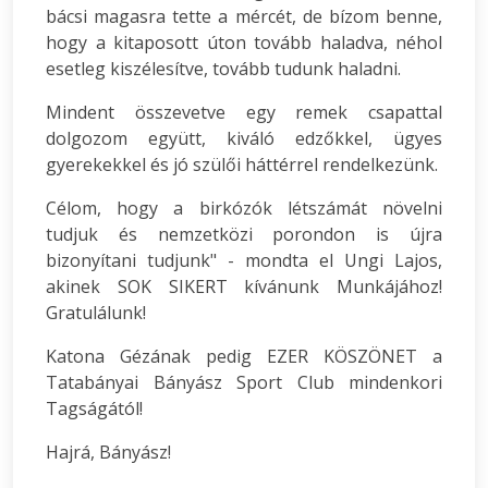
bácsi magasra tette a mércét, de bízom benne,
hogy a kitaposott úton tovább haladva, néhol
esetleg kiszélesítve, tovább tudunk haladni.
Mindent összevetve egy remek csapattal
dolgozom együtt, kiváló edzőkkel, ügyes
gyerekekkel és jó szülői háttérrel rendelkezünk.
Célom, hogy a birkózók létszámát növelni
tudjuk és nemzetközi porondon is újra
bizonyítani tudjunk" - mondta el Ungi Lajos,
akinek SOK SIKERT kívánunk Munkájához!
Gratulálunk!
Katona Gézának pedig EZER KÖSZÖNET a
Tatabányai Bányász Sport Club mindenkori
Tagságától!
Hajrá, Bányász!