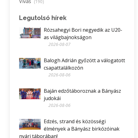
Vívás
(190)
Legutolsó hírek
Rózsahegyi Bori negyedik az U20-
as világbajnokságon
2026-08-07
Balogh Adrián győzött a válogatott
csapattalálkozón
2026-08-06
Baján edzőtáboroznak a Bányász
judokái
2026-08-06
Edzés, strand és közösségi
élmények a Bányász birkózóinak
nyári táborában!