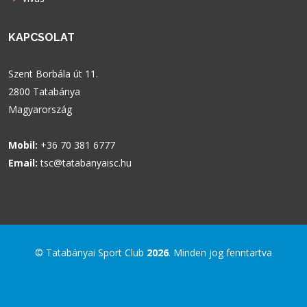
KAPCSOLAT
Szent Borbála út 11.
2800 Tatabánya
Magyarország
Mobil:
+36 70 381 6777
Email:
tsc@tatabanyaisc.hu
© Tatabányai Sport Club
2026
. Minden jog fenntartva