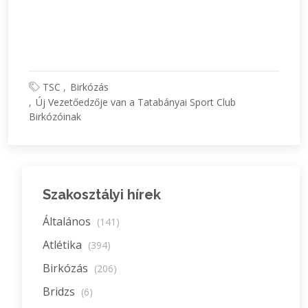
TSC
Birkózás
Új Vezetőedzője van a Tatabányai Sport Club
Birkózóinak
Szakosztályi hírek
Általános
(141)
Atlétika
(394)
Birkózás
(206)
Bridzs
(6)