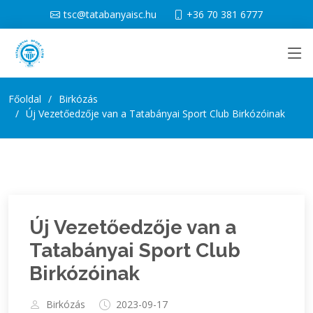
tsc@tatabanyaisc.hu
+36 70 381 6777
Főoldal
Birkózás
Új Vezetőedzője van a Tatabányai Sport Club Birkózóinak
Új Vezetőedzője van a
Tatabányai Sport Club
Birkózóinak
Birkózás
2023-09-17