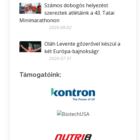
Számos dobogós helyezést
szereztek atlétáink a 43. Tatai
Minimarathonon
2026-08-02
Oláh Levente gőzerővel készül a
két Európa-bajnokságr
2026-07-31
Támogatóink: