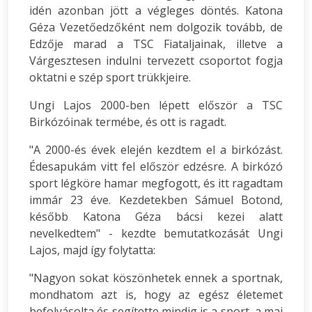
idén azonban jött a végleges döntés. Katona
Géza Vezetőedzőként nem dolgozik tovább, de
Edzője marad a TSC Fiataljainak, illetve a
Várgesztesen indulni tervezett csoportot fogja
oktatni e szép sport trükkjeire.
Ungi Lajos 2000-ben lépett először a TSC
Birkózóinak termébe, és ott is ragadt.
"A 2000-és évek elején kezdtem el a birkózást.
Édesapukám vitt fel először edzésre. A birkózó
sport légköre hamar megfogott, és itt ragadtam
immár 23 éve. Kezdetekben Sámuel Botond,
később Katona Géza bácsi kezei alatt
nevelkedtem" - kezdte bemutatkozását Ungi
Lajos, majd így folytatta:
"Nagyon sokat köszönhetek ennek a sportnak,
mondhatom azt is, hogy az egész életemet
befolyásolta és segítette mindig is a sport, a mai