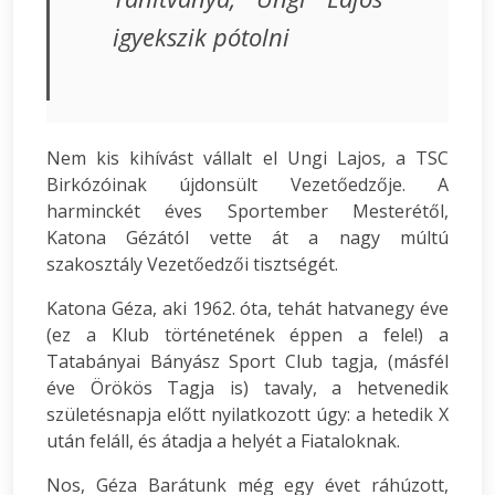
igyekszik pótolni
Nem kis kihívást vállalt el Ungi Lajos, a TSC
Birkózóinak újdonsült Vezetőedzője. A
harminckét éves Sportember Mesterétől,
Katona Gézától vette át a nagy múltú
szakosztály Vezetőedzői tisztségét.
Katona Géza, aki 1962. óta, tehát hatvanegy éve
(ez a Klub történetének éppen a fele!) a
Tatabányai Bányász Sport Club tagja, (másfél
éve Örökös Tagja is) tavaly, a hetvenedik
születésnapja előtt nyilatkozott úgy: a hetedik X
után feláll, és átadja a helyét a Fiataloknak.
Nos, Géza Barátunk még egy évet ráhúzott,