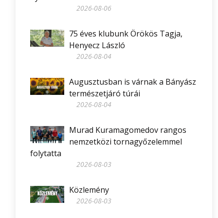
2026-08-06
75 éves klubunk Örökös Tagja,
Henyecz László
2026-08-04
Augusztusban is várnak a Bányász
természetjáró túrái
2026-08-04
Murad Kuramagomedov rangos
nemzetközi tornagyőzelemmel
folytatta
2026-08-03
Közlemény
2026-08-03