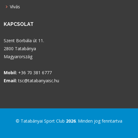
Vívás
KAPCSOLAT
Szent Borbála út 11.
2800 Tatabánya
Magyarország
Mobil:
+36 70 381 6777
Email:
tsc@tatabanyaisc.hu
© Tatabányai Sport Club
2026
. Minden jog fenntartva