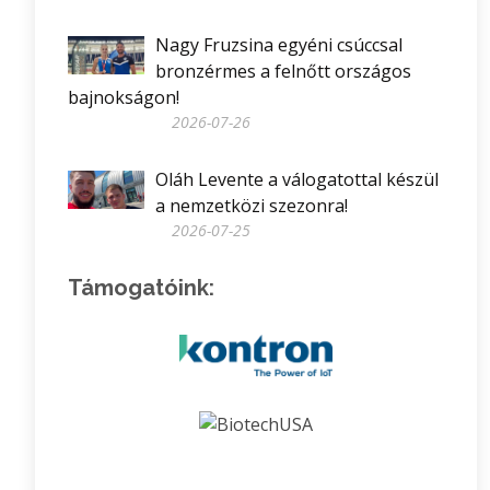
Nagy Fruzsina egyéni csúccsal
bronzérmes a felnőtt országos
bajnokságon!
2026-07-26
Oláh Levente a válogatottal készül
a nemzetközi szezonra!
2026-07-25
Támogatóink: