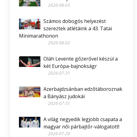
2026-08-03
Számos dobogós helyezést
szereztek atlétáink a 43. Tatai
Minimarathonon
2026-08-02
Oláh Levente gőzerővel készül a
két Európa-bajnokságr
2026-07-31
Azerbajdzsánban edzőtáboroznak
a Bányász judokái
2026-07-31
A világ negyedik legjobb csapata a
magyar női párbajtőr-válogatott!
2026-07-28