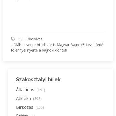
TSC
Ökölvívás
Oláh Levente ötödször is Magyar Bajnok!!! Levi döntő
fölénnyel nyerte a bajnoki döntőt!
Szakosztályi hírek
Általános
(141)
Atlétika
(393)
Birkózás
(205)
Bridzs