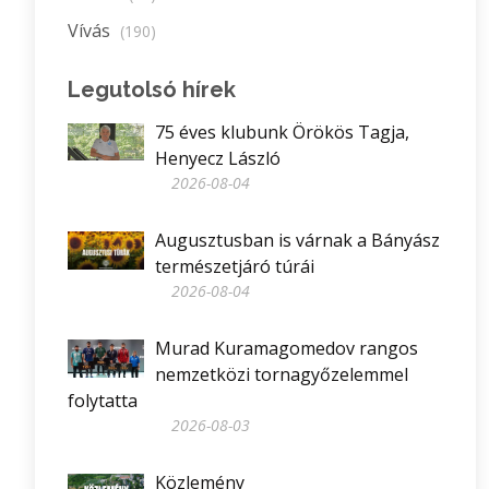
Vívás
(190)
Legutolsó hírek
75 éves klubunk Örökös Tagja,
Henyecz László
2026-08-04
Augusztusban is várnak a Bányász
természetjáró túrái
2026-08-04
Murad Kuramagomedov rangos
nemzetközi tornagyőzelemmel
folytatta
2026-08-03
Közlemény