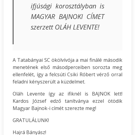
ifjúsági korosztályban is
MAGYAR BAJNOKI CÍMET
szerzett OLÁH LEVENTE!
A Tatabányai SC ökölvívója a mai finálé második
menetének első másodperceiben sorozta meg
ellenfelét, így a felcsúti Csiki Róbert vérző orral
feladni kényszerült a küzdelmet.
Oláh Levente így az ifiknél is BAJNOK lett!
Kardos József edző tanítványa ezzel ötödik
Magyar Bajnok-i címét szerezte meg!
GRATULÁLUNK!
Hajrá Bányász!