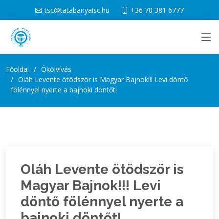
tsc@tatabanyaisc.hu
+36 70 381 6777
Főoldal
Ökölvívás
Oláh Levente ötödször is Magyar Bajnok!!! Levi döntő
fölénnyel nyerte a bajnoki döntőt!
Oláh Levente ötödször is
Magyar Bajnok!!! Levi
döntő fölénnyel nyerte a
bajnoki döntőt!