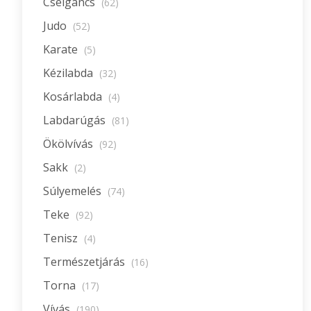
Cselgáncs
(62)
Judo
(52)
Karate
(5)
Kézilabda
(32)
Kosárlabda
(4)
Labdarúgás
(81)
Ökölvívás
(92)
Sakk
(2)
Súlyemelés
(74)
Teke
(92)
Tenisz
(4)
Természetjárás
(16)
Torna
(17)
Vívás
(190)