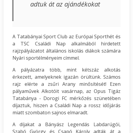
adtuk át az ajándékokat
A Tatabányai Sport Club az Európai Sporthét és
a TSC Családi Nap alkalmából hirdetett
rajzpályázatot általános iskolás diákok számára
Nyári sportélményeim címmel.
A pályázatra több, mint kétszáz alkotás
érkezett, amelyeknek igazán örültünk. Számos
rajz elérte a zsűri Arany minősítését! Ezen
pályaművek Alkotóit vasárnap, az Opus Tigáz
Tatabánya - Dorogi FC mérkőzés szünetében
díjaztuk, hiszen a Családi Nap a rossz időjárás
miatt szombaton sajnos elmaradt.
A díjakat a Bányász Legendás Labdarúgói,
Szabó György és Csapó Károly adták át a