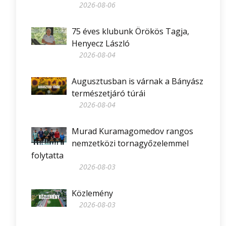
2026-08-06
75 éves klubunk Örökös Tagja,
Henyecz László
2026-08-04
Augusztusban is várnak a Bányász
természetjáró túrái
2026-08-04
Murad Kuramagomedov rangos
nemzetközi tornagyőzelemmel
folytatta
2026-08-03
Közlemény
2026-08-03