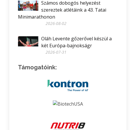
Számos dobogós helyezést
szereztek atlétáink a 43. Tatai
Minimarathonon
2026-08-02
Oláh Levente gőzerővel készül a
két Európa-bajnokságr
2026-07-31
Támogatóink: