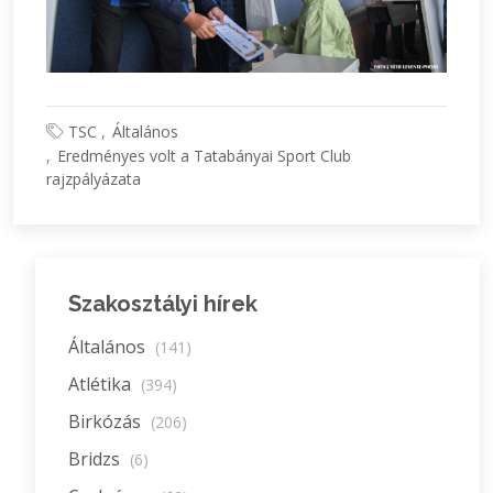
TSC
Általános
Eredményes volt a Tatabányai Sport Club
rajzpályázata
Szakosztályi hírek
Általános
(141)
Atlétika
(394)
Birkózás
(206)
Bridzs
(6)