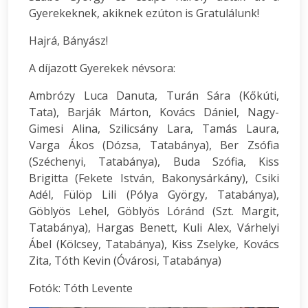
Gyerekeknek, akiknek ezúton is Gratulálunk!
Hajrá, Bányász!
A díjazott Gyerekek névsora:
Ambrózy Luca Danuta, Turán Sára (Kőkúti,
Tata), Barják Márton, Kovács Dániel, Nagy-
Gimesi Alina, Szilicsány Lara, Tamás Laura,
Varga Ákos (Dózsa, Tatabánya), Ber Zsófia
(Széchenyi, Tatabánya), Buda Szófia, Kiss
Brigitta (Fekete István, Bakonysárkány), Csiki
Adél, Fülöp Lili (Pólya György, Tatabánya),
Göblyös Lehel, Göblyös Lóránd (Szt. Margit,
Tatabánya), Hargas Benett, Kuli Alex, Várhelyi
Ábel (Kölcsey, Tatabánya), Kiss Zselyke, Kovács
Zita, Tóth Kevin (Óvárosi, Tatabánya)
Fotók: Tóth Levente