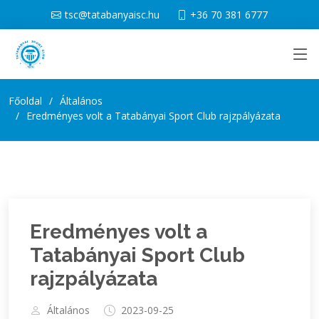
tsc@tatabanyaisc.hu
+36 70 381 6777
Főoldal
Általános
Eredményes volt a Tatabányai Sport Club rajzpályázata
Eredményes volt a
Tatabányai Sport Club
rajzpályázata
Általános
2023-09-25