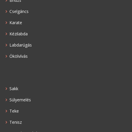
Bridzs
Cselgáncs
Karate
Kézilabda
Labdarúgás
Ökölvívás
Sakk
Súlyemelés
Teke
Tenisz