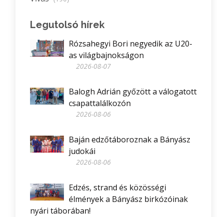
Legutolsó hírek
Rózsahegyi Bori negyedik az U20-
as világbajnokságon
2026-08-07
Balogh Adrián győzött a válogatott
csapattalálkozón
2026-08-06
Baján edzőtáboroznak a Bányász
judokái
2026-08-06
Edzés, strand és közösségi
élmények a Bányász birkózóinak
nyári táborában!