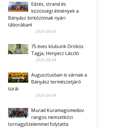
Edzés, strand és
közösségi élmények a
Bányász birkózóinak nyári
táborában!
2026-08-06
75 éves klubunk Örökös
Tagja, Henyecz László
2026-08-04
Augusztusban is várnak a
Bányász természetjáró
túrái
2026-08-04
Murad Kuramagomedov
rangos nemzetközi
tornagyőzelemmel folytatta