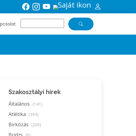
pcsolat
Szakosztályi hírek
Általános
(141)
Atlétika
(394)
Birkózás
(206)
Bridzs
(6)