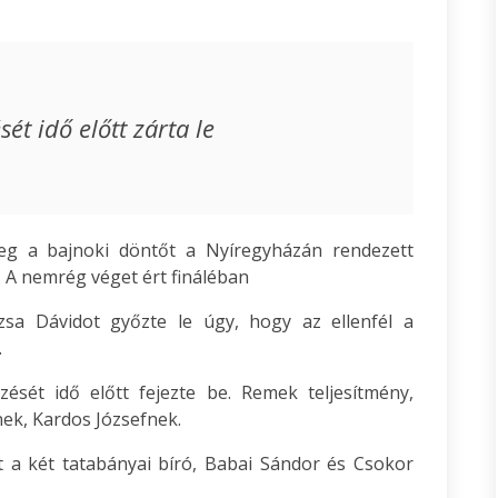
t idő előtt zárta le
g a bajnoki döntőt a Nyíregyházán rendezett
 A nemrég véget ért fináléban
zsa Dávidot győzte le úgy, hogy az ellenfél a
.
ését idő előtt fejezte be. Remek teljesítmény,
ek, Kardos Józsefnek.
 a két tatabányai bíró, Babai Sándor és Csokor