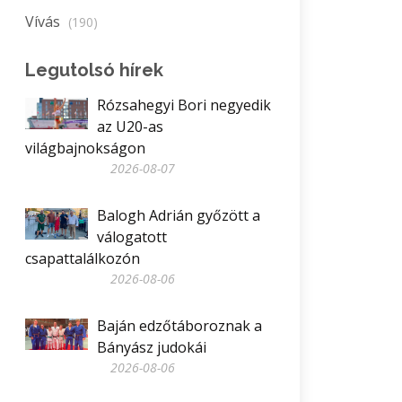
Vívás
(190)
Legutolsó hírek
Rózsahegyi Bori negyedik
az U20-as
világbajnokságon
2026-08-07
Balogh Adrián győzött a
válogatott
csapattalálkozón
2026-08-06
Baján edzőtáboroznak a
Bányász judokái
2026-08-06