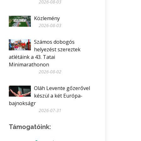
2026-08-03
Közlemény
2026-08-03
Számos dobogós
helyezést szereztek
atlétáink a 43. Tatai
Minimarathonon
2026-08-02
Oláh Levente gőzerővel
készül a két Európa-
bajnokságr
2026-07-31
Támogatóink: