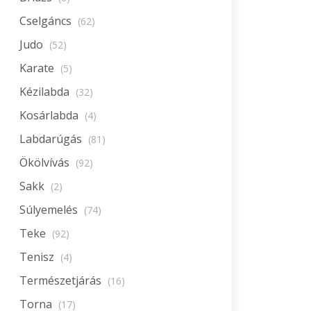
Cselgáncs
(62)
Judo
(52)
Karate
(5)
Kézilabda
(32)
Kosárlabda
(4)
Labdarúgás
(81)
Ökölvívás
(92)
Sakk
(2)
Súlyemelés
(74)
Teke
(92)
Tenisz
(4)
Természetjárás
(16)
Torna
(17)