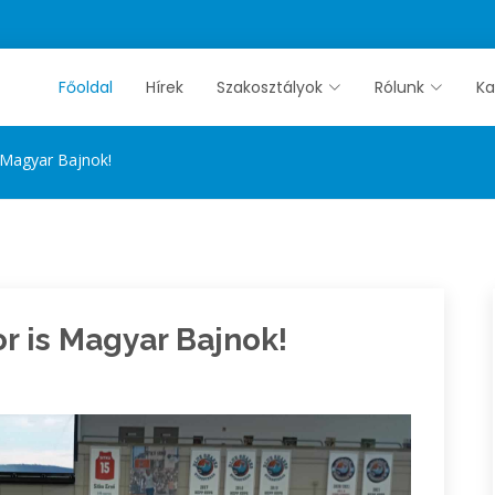
Főoldal
Hírek
Szakosztályok
Rólunk
Ka
 Magyar Bajnok!
r is Magyar Bajnok!