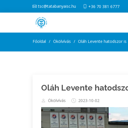
tsc@tatabanyaisc.hu
+36 70 381 6777
Főoldal
Ökölvívás
Oláh Levente hatodszor is
Oláh Levente hatodszo
Ökölvívás
2023-10-02