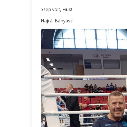
Szép volt, Fiúk!
Hajrá, Bányász!