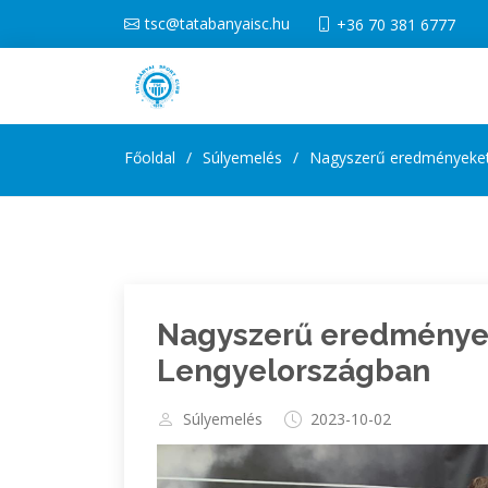
tsc@tatabanyaisc.hu
+36 70 381 6777
Főoldal
Súlyemelés
Nagyszerű eredményeket 
Nagyszerű eredmények
Lengyelországban
Súlyemelés
2023-10-02