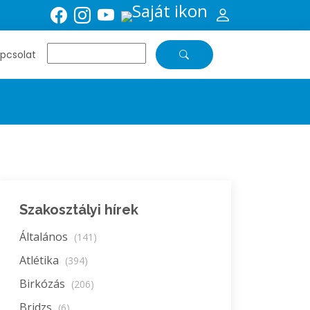
pcsolat
Szakosztályi hírek
Általános
(141)
Atlétika
(394)
Birkózás
(206)
Bridzs
(6)