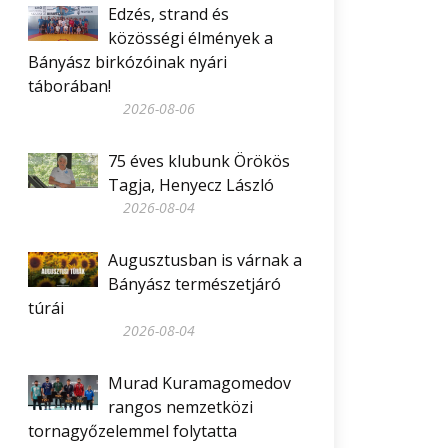
Edzés, strand és
közösségi élmények a
Bányász birkózóinak nyári
táborában!
2026-08-06
75 éves klubunk Örökös
Tagja, Henyecz László
2026-08-04
Augusztusban is várnak a
Bányász természetjáró
túrái
2026-08-04
Murad Kuramagomedov
rangos nemzetközi
tornagyőzelemmel folytatta