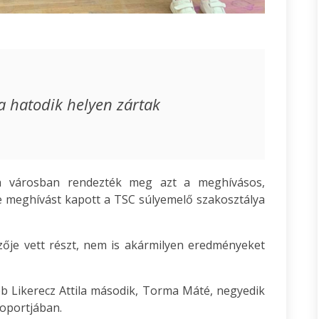
a hatodik helyen zártak
ca városban rendezték meg azt a meghívásos,
e meghívást kapott a TSC súlyemelő szakosztálya
ője vett részt, nem is akármilyen eredményeket
bb Likerecz Attila második, Torma Máté, negyedik
soportjában.