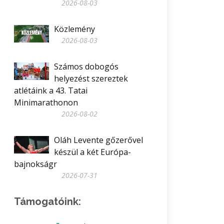
2026-08-03
Közlemény
2026-08-03
Számos dobogós
helyezést szereztek
atlétáink a 43. Tatai
Minimarathonon
2026-08-02
Oláh Levente gőzerővel
készül a két Európa-
bajnokságr
2026-07-31
Támogatóink: