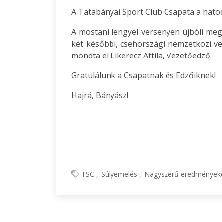
A Tatabányai Sport Club Csapata a hatod
A mostani lengyel versenyen újbóli megh
két későbbi, csehországi nemzetközi ve
mondta el Likerecz Attila, Vezetőedző.
Gratulálunk a Csapatnak és Edzőiknek!
Hajrá, Bányász!
TSC
Súlyemelés
Nagyszerű eredményeket