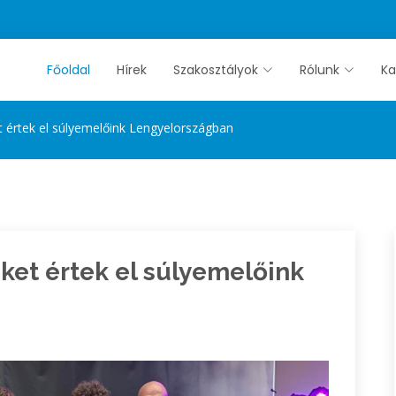
Főoldal
Hírek
Szakosztályok
Rólunk
Ka
értek el súlyemelőink Lengyelországban
et értek el súlyemelőink