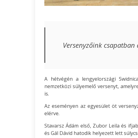
Versenyzőink csapatban 
A hétvégén a lengyelországi Swidni
nemzetközi súlyemelő versenyt, amelyr
is.
Az eseményen az egyesület öt versenyz
elérve.
Stavarsz Ádám első, Zubor Leila és ifja
és Gál Dávid hatodik helyezett lett súlyc