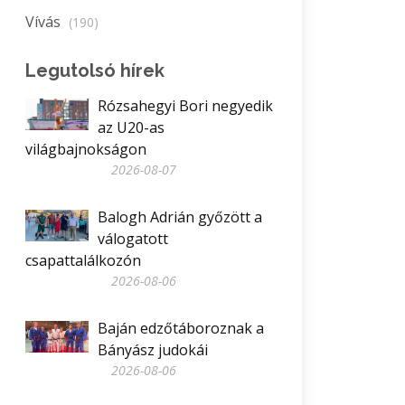
Vívás
(190)
Legutolsó hírek
Rózsahegyi Bori negyedik
az U20-as
világbajnokságon
2026-08-07
Balogh Adrián győzött a
válogatott
csapattalálkozón
2026-08-06
Baján edzőtáboroznak a
Bányász judokái
2026-08-06