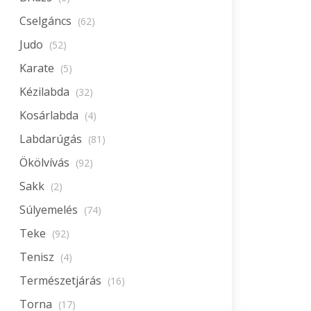
Cselgáncs
(62)
Judo
(52)
Karate
(5)
Kézilabda
(32)
Kosárlabda
(4)
Labdarúgás
(81)
Ökölvívás
(92)
Sakk
(2)
Súlyemelés
(74)
Teke
(92)
Tenisz
(4)
Természetjárás
(16)
Torna
(17)