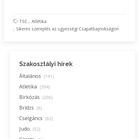
TSC
Atlétika
Sikeres szereplés az ügyességi Csapatbajnokságon
Szakosztályi hírek
Általános
(141)
Atlétika
(394)
Birkózás
(206)
Bridzs
(6)
Cselgáncs
(62)
Judo
(52)