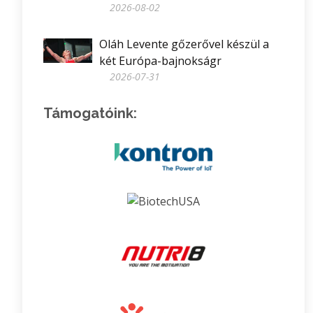
2026-08-02
Oláh Levente gőzerővel készül a
két Európa-bajnokságr
2026-07-31
Támogatóink: