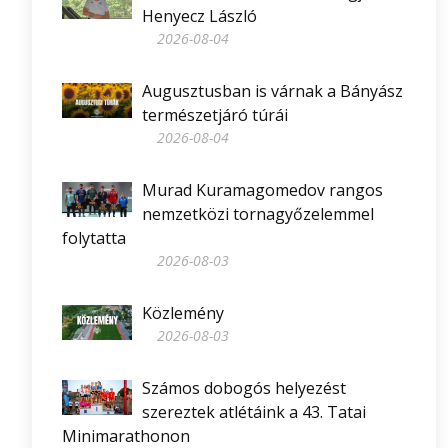
Henyecz László
2026-08-04
Augusztusban is várnak a Bányász
természetjáró túrái
2026-08-04
Murad Kuramagomedov rangos
nemzetközi tornagyőzelemmel
folytatta
2026-08-03
Közlemény
2026-08-03
Számos dobogós helyezést
szereztek atlétáink a 43. Tatai
Minimarathonon