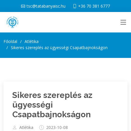
tsc@tatabanyaisc.hu
+36 70 381 6777
Főoldal
Atlétika
Sikeres szereplés az ügyességi Csapatbajnokságon
Sikeres szereplés az
ügyességi
Csapatbajnokságon
Atlétika
2023-10-08