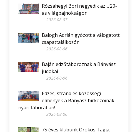
Rózsahegyi Bori negyedik az U20-
as világbajnokságon
2026-08-07
Balogh Adrián győzött a válogatott
csapattalálkozón
2026-08-06
Baján edzőtáboroznak a Bányász
judokái
2026-08-06
Edzés, strand és közösségi
élmények a Bányász birkózóinak
nyári táborában!
2026-08-06
75 éves klubunk Örökös Tagja,