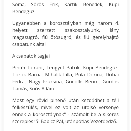
Soma, Sörös Erik, Kartik Benedek, Kupi
Bendegúz.
Ugyanebben a korosztályban még három 4.
helyett szerzett szakosztályunk, lány
magasugró, fiú ötösugró, és fiú gerelyhajító
csapatunk által!
A csapatok tagjai:
Pintér Loránt, Lengyel Patrik, Kupi Bendegúz,
Török Barna, Mihalik Lilla, Pula Dorina, Dobai
Fédra, Nagy Fruzsina, Gödölle Bence, Gordos
Tamás, Soós Ádám.
Most egy rövid pihenő után kezdődhet a téli
felkészülés, mivel ez volt az utolsó versenye
ennek a korosztálynak" - számolt be a sikeres
szereplésről Babicz Pál, utánpótlás Vezetőedző.