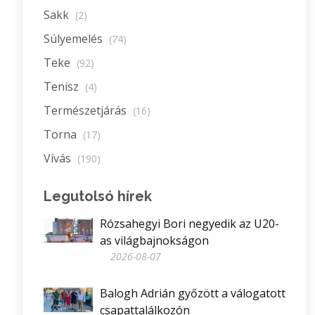
Sakk
(2)
Súlyemelés
(74)
Teke
(92)
Tenisz
(4)
Természetjárás
(16)
Torna
(17)
Vívás
(190)
Legutolsó hírek
Rózsahegyi Bori negyedik az U20-
as világbajnokságon
2026-08-07
Balogh Adrián győzött a válogatott
csapattalálkozón