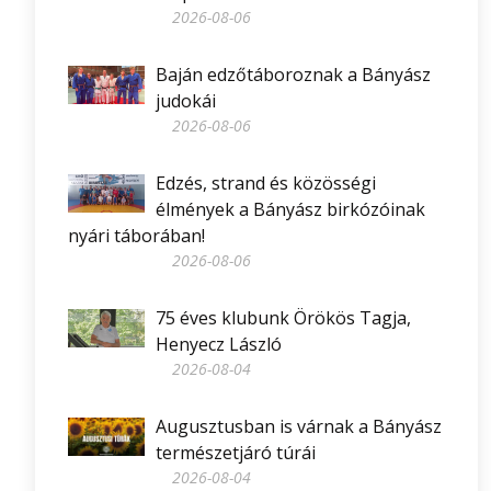
2026-08-06
Baján edzőtáboroznak a Bányász
judokái
2026-08-06
Edzés, strand és közösségi
élmények a Bányász birkózóinak
nyári táborában!
2026-08-06
75 éves klubunk Örökös Tagja,
Henyecz László
2026-08-04
Augusztusban is várnak a Bányász
természetjáró túrái
2026-08-04