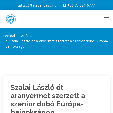
tsc@tatabanyaisc.hu
+36 70 381 6777
Főoldal
Atlétika
Szalai László öt aranyérmet szerzett a szenior dobó Európa-
bajnokságon
Szalai László öt
aranyérmet szerzett a
szenior dobó Európa-
bajnokságon