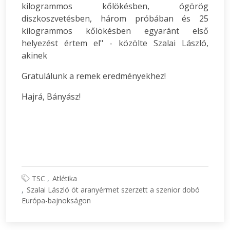
kilogrammos kőlökésben, ógörög
diszkoszvetésben, három próbában és 25
kilogrammos kőlökésben egyaránt első
helyezést értem el" - közölte Szalai László,
akinek
Gratulálunk a remek eredményekhez!
Hajrá, Bányász!
TSC
Atlétika
Szalai László öt aranyérmet szerzett a szenior dobó
Európa-bajnokságon