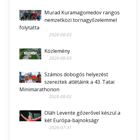
Murad Kuramagomedov rangos
nemzetközi tornagyőzelemmel
folytatta
2026-08-03
Közlemény
2026-08-03
Számos dobogós helyezést
szereztek atlétáink a 43. Tatai
Minimarathonon
2026-08-02
Oláh Levente gőzerővel készül a
két Európa-bajnokságr
2026-07-31