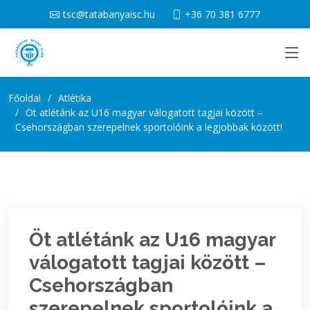
tsc@tatabanyaisc.hu
+36 70 381 6777
Főoldal
Atlétika
Öt atlétánk az U16 magyar válogatott tagjai között –
Csehországban szerepelnek sportolóink a legjobbak között!
Öt atlétánk az U16 magyar
válogatott tagjai között –
Csehországban
szerepelnek sportolóink a