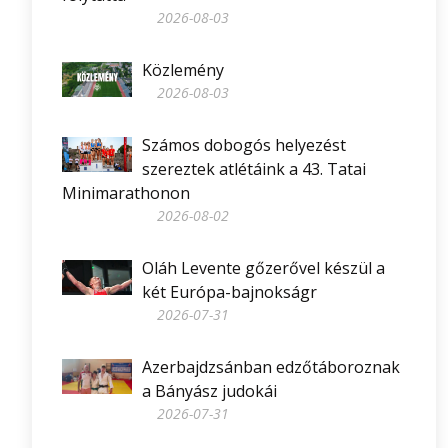
2026-08-03
Közlemény
2026-08-03
Számos dobogós helyezést
szereztek atlétáink a 43. Tatai
Minimarathonon
2026-08-02
Oláh Levente gőzerővel készül a
két Európa-bajnokságr
2026-07-31
Azerbajdzsánban edzőtáboroznak
a Bányász judokái
2026-07-31