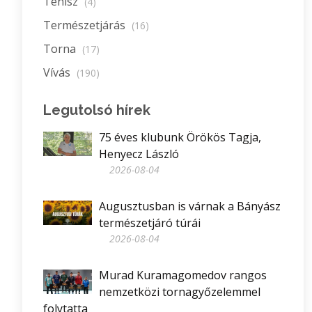
Tenisz
(4)
Természetjárás
(16)
Torna
(17)
Vívás
(190)
Legutolsó hírek
75 éves klubunk Örökös Tagja,
Henyecz László
2026-08-04
Augusztusban is várnak a Bányász
természetjáró túrái
2026-08-04
Murad Kuramagomedov rangos
nemzetközi tornagyőzelemmel
folytatta