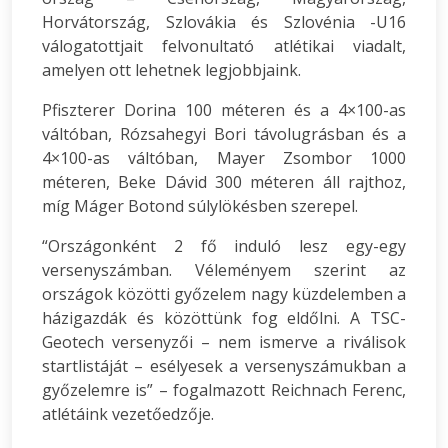
Horvátország, Szlovákia és Szlovénia -U16
válogatottjait felvonultató atlétikai viadalt,
amelyen ott lehetnek legjobbjaink.
Pfiszterer Dorina 100 méteren és a 4×100-as
váltóban, Rózsahegyi Bori távolugrásban és a
4×100-as váltóban, Mayer Zsombor 1000
méteren, Beke Dávid 300 méteren áll rajthoz,
míg Máger Botond súlylökésben szerepel.
“Országonként 2 fő induló lesz egy-egy
versenyszámban. Véleményem szerint az
országok közötti győzelem nagy küzdelemben a
házigazdák és közöttünk fog eldőlni. A TSC-
Geotech versenyzői – nem ismerve a riválisok
startlistáját – esélyesek a versenyszámukban a
győzelemre is” – fogalmazott Reichnach Ferenc,
atlétáink vezetőedzője.