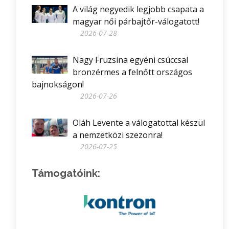
A világ negyedik legjobb csapata a
magyar női párbajtőr-válogatott!
2026-07-28
Nagy Fruzsina egyéni csúccsal
bronzérmes a felnőtt országos
bajnokságon!
2026-07-26
Oláh Levente a válogatottal készül
a nemzetközi szezonra!
2026-07-25
Támogatóink: