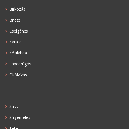
Birkózás
Bridzs
Cselgáncs
Karate
Kézilabda
Labdarúgás
Ökölvívás
Sakk
Súlyemelés
Teke