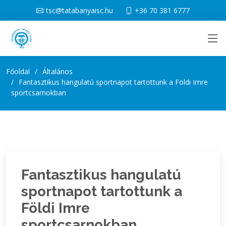
tsc@tatabanyaisc.hu
+36 70 381 6777
Főoldal
Általános
Fantasztikus hangulatú sportnapot tartottunk a Földi Imre
sportcsarnokban
Fantasztikus hangulatú
sportnapot tartottunk a
Földi Imre
sportcsarnokban