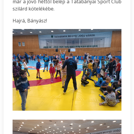
már a jövő héttől belép a Tatabányai Sport Club
szilárd kötelékébe.
Hajrá, Bányász!