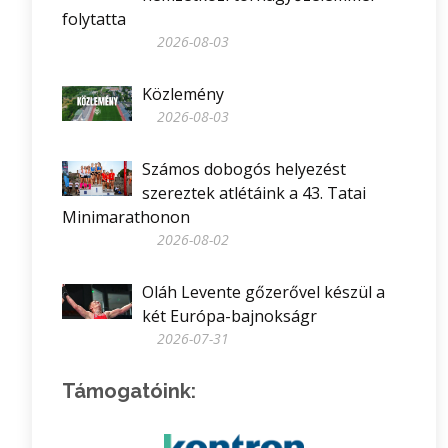
folytatta
2026-08-03
Közlemény
2026-08-03
Számos dobogós helyezést
szereztek atlétáink a 43. Tatai
Minimarathonon
2026-08-02
Oláh Levente gőzerővel készül a
két Európa-bajnokságr
2026-07-31
Támogatóink: