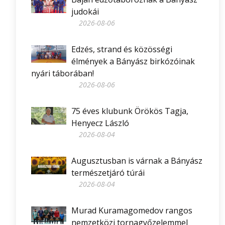
judokái
2026-08-06
Edzés, strand és közösségi
élmények a Bányász birkózóinak
nyári táborában!
2026-08-06
75 éves klubunk Örökös Tagja,
Henyecz László
2026-08-04
Augusztusban is várnak a Bányász
természetjáró túrái
2026-08-04
Murad Kuramagomedov rangos
nemzetközi tornagyőzelemmel