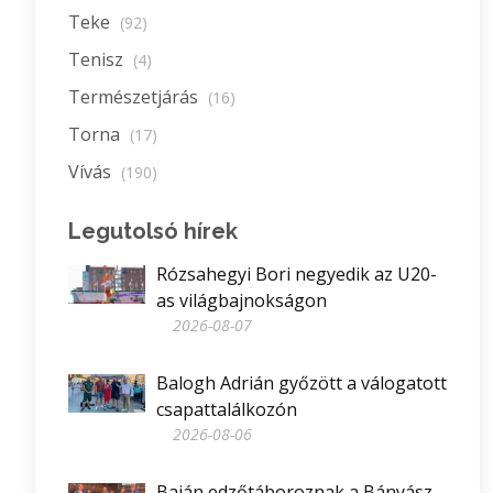
Teke
(92)
Tenisz
(4)
Természetjárás
(16)
Torna
(17)
Vívás
(190)
Legutolsó hírek
Rózsahegyi Bori negyedik az U20-
as világbajnokságon
2026-08-07
Balogh Adrián győzött a válogatott
csapattalálkozón
2026-08-06
Baján edzőtáboroznak a Bányász