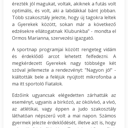
érezték jól magukat, voltak, akiknek a futás volt
optimális, és volt, aki a labdákkal bánt jobban.
Több szakosztály jelezte, hogy új tagokra leltek
a Gyerekek között, sokan már a következő
edzésekre ellátogatnak Klubunkba" - mondta el
Ormos Marianna, szervezési igazgató.
A sportnap programjai között rengeteg vidám
és érdeklődő arcot lehetett felfedezni. A
megkérdezett Gyerekek nagy többsége két
szóval jellemezte a rendezvényt: "Nagyon jó!" -
kiáltották bele a feléjük nyújtott mikrofonba a
ma itt sportoló Fiatalok.
Edzőink ugyancsak elégedetten zárhatták az
eseményt, ugyanis a birkózó, az ökölvívó, a vívó,
az atlétikai, vagy éppen a judo szakosztály
láthatóan népszerű volt a mai napon. Számos
gyermek jelezte érdeklődését, illetve azt is, hogy