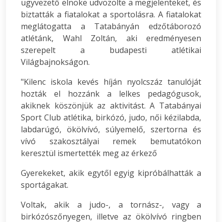
ügyvezető elnöke üdvözölte a megjelenteket, és
biztatták a fiatalokat a sportolásra. A fiatalokat
meglátogatta a Tatabányán edzőtáborozó
atlétánk, Wahl Zoltán, aki eredményesen
szerepelt a budapesti atlétikai
Világbajnokságon.
"Kilenc iskola kevés híján nyolcszáz tanulóját
hozták el hozzánk a lelkes pedagógusok,
akiknek köszönjük az aktivitást. A Tatabányai
Sport Club atlétika, birkózó, judo, női kézilabda,
labdarúgó, ökölvívó, súlyemelő, szertorna és
vívó szakosztályai remek bemutatókon
keresztül ismertették meg az érkező
Gyerekeket, akik egytől egyig kipróbálhatták a
sportágakat.
Voltak, akik a judo-, a tornász-, vagy a
birkózószőnyegen, illetve az ökölvívó ringben