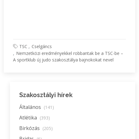
TSC
Cselgáncs
Nemzetközi eredményekkel robbantak be a TSC-be –
A sportklub új judo szakosztálya bajnokokat nevel
Szakosztályi hírek
Általános
(141)
Atlétika
(393)
Birkózás
(205)
Bridzs
(6)