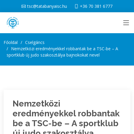
tsc@tatabanyaisc.hu
+36 70 381 6777
Főoldal
Cselgáncs
Nemzetközi eredményekkel robbantak be a TSC-be – A
sportklub új judo szakosztálya bajnokokat nevel
Nemzetközi
eredményekkel robbantak
be a TSC-be – A sportklub
új judo szakosztálya