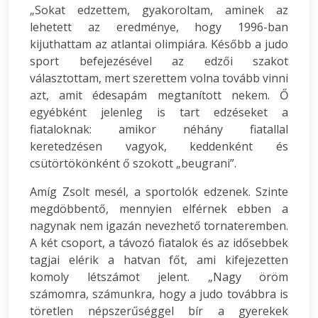
„Sokat edzettem, gyakoroltam, aminek az
lehetett az eredménye, hogy 1996-ban
kijuthattam az atlantai olimpiára. Később a judo
sport befejezésével az edzői szakot
választottam, mert szerettem volna tovább vinni
azt, amit édesapám megtanított nekem. Ő
egyébként jelenleg is tart edzéseket a
fiataloknak: amikor néhány fiatallal
keretedzésen vagyok, keddenként és
csütörtökönként ő szokott „beugrani”.
Amíg Zsolt mesél, a sportolók edzenek. Szinte
megdöbbentő, mennyien elférnek ebben a
nagynak nem igazán nevezhető tornateremben.
A két csoport, a távozó fiatalok és az idősebbek
tagjai elérik a hatvan főt, ami kifejezetten
komoly létszámot jelent. „Nagy öröm
számomra, számunkra, hogy a judo továbbra is
töretlen népszerűséggel bír a gyerekek