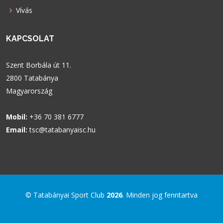
Vívás
KAPCSOLAT
Szent Borbála út 11.
2800 Tatabánya
Magyarország
Mobil:
+36 70 381 6777
Email:
tsc@tatabanyaisc.hu
© Tatabányai Sport Club
2026
. Minden jog fenntartva