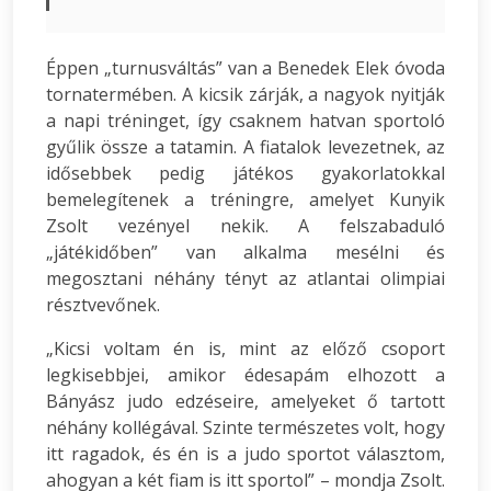
Éppen „turnusváltás” van a Benedek Elek óvoda
tornatermében. A kicsik zárják, a nagyok nyitják
a napi tréninget, így csaknem hatvan sportoló
gyűlik össze a tatamin. A fiatalok levezetnek, az
idősebbek pedig játékos gyakorlatokkal
bemelegítenek a tréningre, amelyet Kunyik
Zsolt vezényel nekik. A felszabaduló
„játékidőben” van alkalma mesélni és
megosztani néhány tényt az atlantai olimpiai
résztvevőnek.
„Kicsi voltam én is, mint az előző csoport
legkisebbjei, amikor édesapám elhozott a
Bányász judo edzéseire, amelyeket ő tartott
néhány kollégával. Szinte természetes volt, hogy
itt ragadok, és én is a judo sportot választom,
ahogyan a két fiam is itt sportol” – mondja Zsolt.