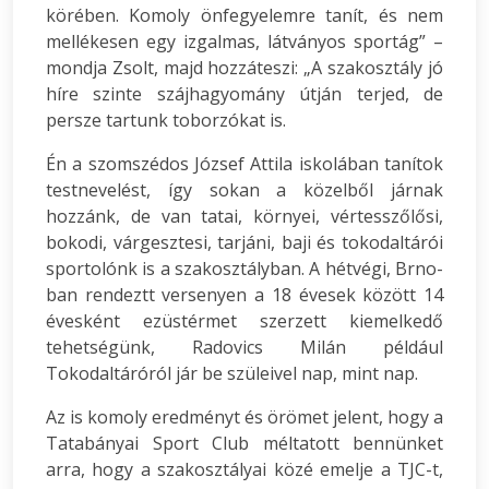
körében. Komoly önfegyelemre tanít, és nem
mellékesen egy izgalmas, látványos sportág” –
mondja Zsolt, majd hozzáteszi: „A szakosztály jó
híre szinte szájhagyomány útján terjed, de
persze tartunk toborzókat is.
Én a szomszédos József Attila iskolában tanítok
testnevelést, így sokan a közelből járnak
hozzánk, de van tatai, környei, vértesszőlősi,
bokodi, várgesztesi, tarjáni, baji és tokodaltárói
sportolónk is a szakosztályban. A hétvégi, Brno-
ban rendeztt versenyen a 18 évesek között 14
évesként ezüstérmet szerzett kiemelkedő
tehetségünk, Radovics Milán például
Tokodaltáróról jár be szüleivel nap, mint nap.
Az is komoly eredményt és örömet jelent, hogy a
Tatabányai Sport Club méltatott bennünket
arra, hogy a szakosztályai közé emelje a TJC-t,