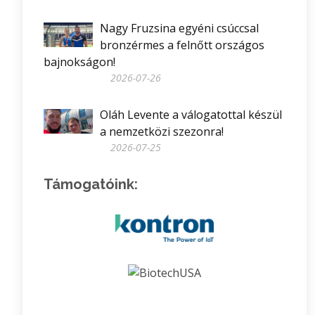
Nagy Fruzsina egyéni csúccsal
bronzérmes a felnőtt országos
bajnokságon!
2026-07-26
Oláh Levente a válogatottal készül
a nemzetközi szezonra!
2026-07-25
Támogatóink: