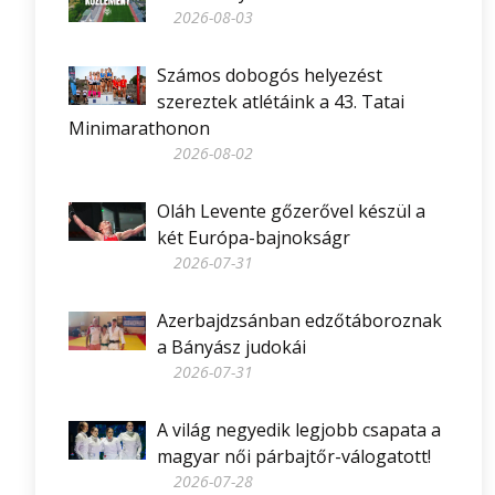
2026-08-03
Számos dobogós helyezést
szereztek atlétáink a 43. Tatai
Minimarathonon
2026-08-02
Oláh Levente gőzerővel készül a
két Európa-bajnokságr
2026-07-31
Azerbajdzsánban edzőtáboroznak
a Bányász judokái
2026-07-31
A világ negyedik legjobb csapata a
magyar női párbajtőr-válogatott!
2026-07-28