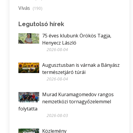
Vívás
(190)
Legutolsó hírek
75 éves klubunk Örökös Tagja,
Henyecz László
2026-08-04
Augusztusban is várnak a Bányász
természetjáró túrái
2026-08-04
Murad Kuramagomedov rangos
nemzetközi tornagyőzelemmel
folytatta
2026-08-03
Közlemény