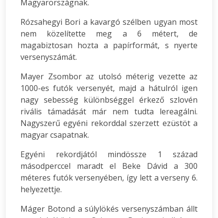
Magyarországnak.
Rózsahegyi Bori a kavargó szélben ugyan most
nem közelítette meg a 6 métert, de
magabiztosan hozta a papírformát, s nyerte
versenyszámát.
Mayer Zsombor az utolsó méterig vezette az
1000-es futók versenyét, majd a hátulról igen
nagy sebesség különbséggel érkező szlovén
rivális támadását már nem tudta lereagálni.
Nagyszerű egyéni rekorddal szerzett ezüstöt a
magyar csapatnak.
Egyéni rekordjától mindössze 1 század
másodperccel maradt el Beke Dávid a 300
méteres futók versenyében, így lett a verseny 6.
helyezettje.
Máger Botond a súlylökés versenyszámban állt