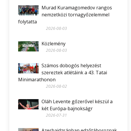
Murad Kuramagomedov rangos
nemzetközi tornagyőzelemmel
folytatta
2026-08-03
Közlemény
2026-08-03
Számos dobogós helyezést
szereztek atlétáink a 43. Tatai
Minimarathonon
2026-08-02
Oláh Levente gőzerővel készül a
két Európa-bajnokságr
2026-07-31
Azerbajdzsánban edzőtáboroznak