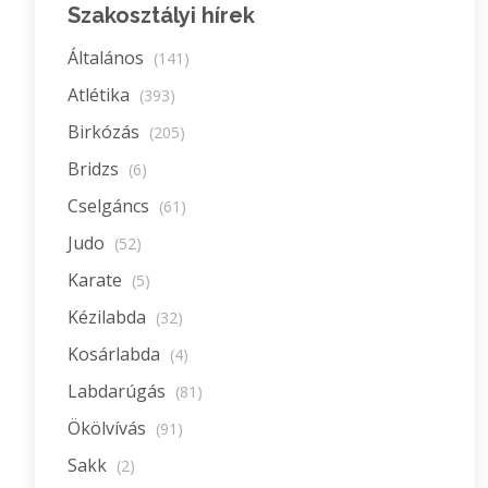
Szakosztályi hírek
Általános
(141)
Atlétika
(393)
Birkózás
(205)
Bridzs
(6)
Cselgáncs
(61)
Judo
(52)
Karate
(5)
Kézilabda
(32)
Kosárlabda
(4)
Labdarúgás
(81)
Ökölvívás
(91)
Sakk
(2)