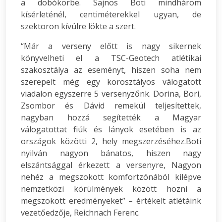
a dobókörbe. Sajnos Boti mindhárom
kísérleténél, centiméterekkel ugyan, de
szektoron kívülre lökte a szert.
“Már a verseny előtt is nagy sikernek
könyvelheti el a TSC-Geotech atlétikai
szakosztálya az eseményt, hiszen soha nem
szerepelt még egy korosztályos válogatott
viadalon egyszerre 5 versenyzőnk. Dorina, Bori,
Zsombor és Dávid remekül teljesítettek,
nagyban hozzá segítették a Magyar
válogatottat fiúk és lányok esetében is az
országok közötti 2, hely megszerzéséhez.Boti
nyilván nagyon bánatos, hiszen nagy
elszántsággal érkezett a versenyre, Nagyon
nehéz a megszokott komfortzónából kilépve
nemzetközi körülmények között hozni a
megszokott eredményeket” – értékelt atlétáink
vezetőedzője, Reichnach Ferenc.