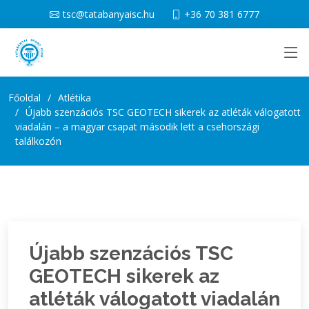
tsc@tatabanyaisc.hu
+36 70 381 6777
Főoldal
Atlétika
Újabb szenzációs TSC GEOTECH sikerek az atléták válogatott
viadalán – a magyar csapat második lett a csehországi
találkozón
Újabb szenzációs TSC
GEOTECH sikerek az
atléták válogatott viadalán