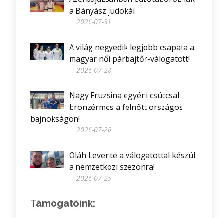
a Bányász judokái
2026-07-31
A világ negyedik legjobb csapata a
magyar női párbajtőr-válogatott!
2026-07-28
Nagy Fruzsina egyéni csúccsal
bronzérmes a felnőtt országos
bajnokságon!
2026-07-26
Oláh Levente a válogatottal készül
a nemzetközi szezonra!
2026-07-25
Támogatóink: