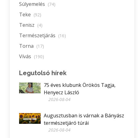
Súlyemelés
(74)
Teke
(92)
Tenisz
(4)
Természetjárás
(16)
Torna
(17)
Vívás
(190)
Legutolsó hírek
75 éves klubunk Örökös Tagja,
Henyecz László
2026-08-04
Augusztusban is várnak a Bányász
természetjáró túrái
2026-08-04