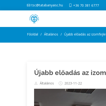
tsc@tatabanyaisc.hu
+36 70 381 6777
Főoldal
Általános
Újabb előadás az izomfejl
Újabb előadás az izom
Általános
2023-11-22