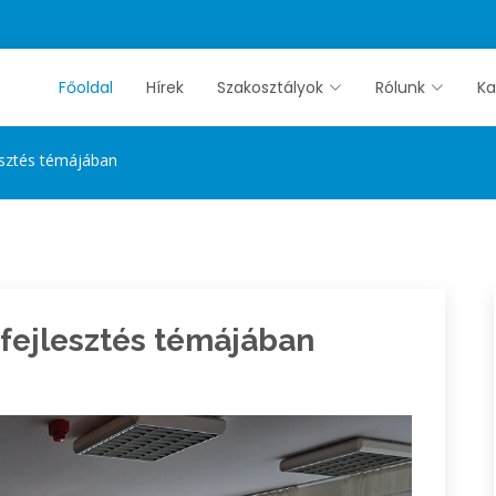
Főoldal
Hírek
Szakosztályok
Rólunk
Ka
esztés témájában
fejlesztés témájában