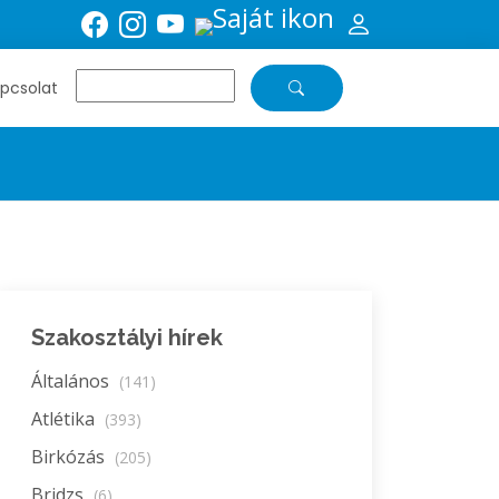
pcsolat
Szakosztályi hírek
Általános
(141)
Atlétika
(393)
Birkózás
(205)
Bridzs
(6)