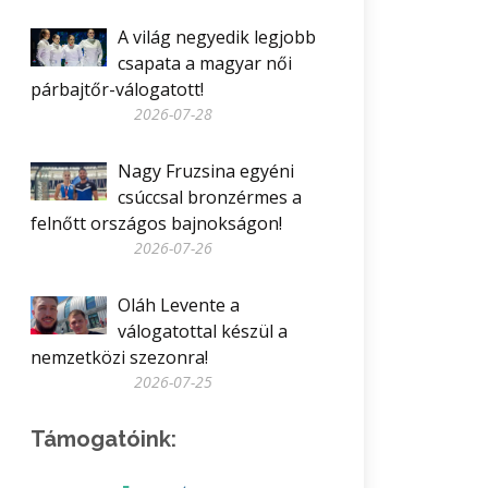
A világ negyedik legjobb
csapata a magyar női
párbajtőr-válogatott!
2026-07-28
Nagy Fruzsina egyéni
csúccsal bronzérmes a
felnőtt országos bajnokságon!
2026-07-26
Oláh Levente a
válogatottal készül a
nemzetközi szezonra!
2026-07-25
Támogatóink: