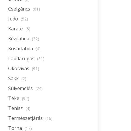
Cselgáncs
(61)
Judo
(52)
Karate
(5)
Kézilabda
(32)
Kosárlabda
(4)
Labdarúgás
(81)
Ökölvívás
(91)
Sakk
(2)
Súlyemelés
(74)
Teke
(92)
Tenisz
(4)
Természetjárás
(16)
Torna
(17)