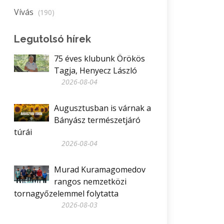
Vívás
(190)
Legutolsó hírek
75 éves klubunk Örökös
Tagja, Henyecz László
2026-08-04
Augusztusban is várnak a
Bányász természetjáró
túrái
2026-08-04
Murad Kuramagomedov
rangos nemzetközi
tornagyőzelemmel folytatta
2026-08-03