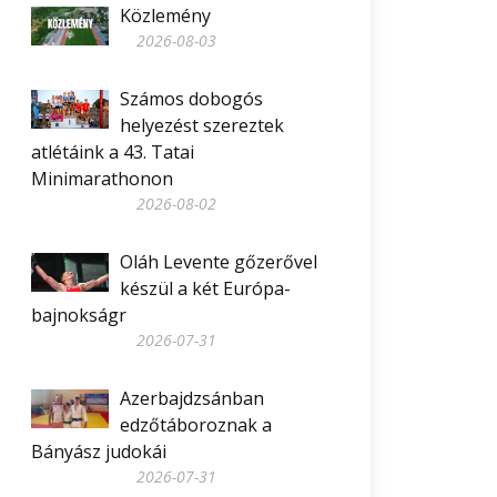
Közlemény
2026-08-03
Számos dobogós
helyezést szereztek
atlétáink a 43. Tatai
Minimarathonon
2026-08-02
Oláh Levente gőzerővel
készül a két Európa-
bajnokságr
2026-07-31
Azerbajdzsánban
edzőtáboroznak a
Bányász judokái
2026-07-31