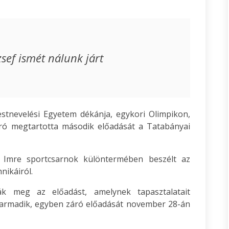
zsef ismét nálunk járt
estnevelési Egyetem dékánja, egykori Olimpikon,
 megtartotta második előadását a Tatabányai
 Imre sportcsarnok különtermében beszélt az
nikáiról.
ák meg az előadást, amelynek tapasztalatait
harmadik, egyben záró előadását november 28-án