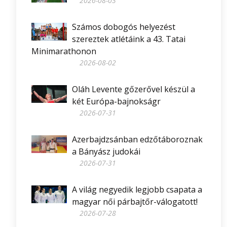
2026-08-03
Számos dobogós helyezést
szereztek atlétáink a 43. Tatai
Minimarathonon
2026-08-02
Oláh Levente gőzerővel készül a
két Európa-bajnokságr
2026-07-31
Azerbajdzsánban edzőtáboroznak
a Bányász judokái
2026-07-31
A világ negyedik legjobb csapata a
magyar női párbajtőr-válogatott!
2026-07-28