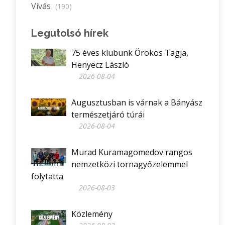
Vívás
(190)
Legutolsó hírek
75 éves klubunk Örökös Tagja,
Henyecz László
2026-08-04
Augusztusban is várnak a Bányász
természetjáró túrái
2026-08-04
Murad Kuramagomedov rangos
nemzetközi tornagyőzelemmel
folytatta
2026-08-03
Közlemény