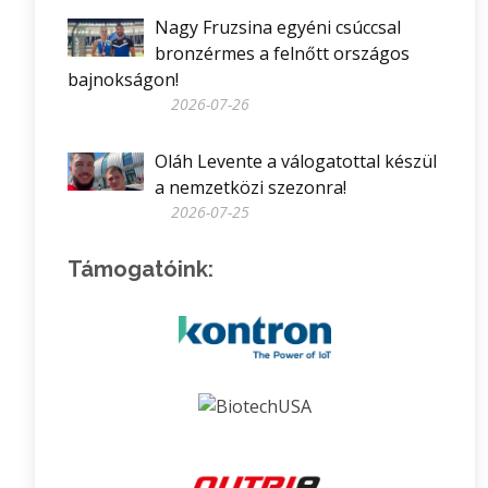
Nagy Fruzsina egyéni csúccsal
bronzérmes a felnőtt országos
bajnokságon!
2026-07-26
Oláh Levente a válogatottal készül
a nemzetközi szezonra!
2026-07-25
Támogatóink: