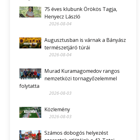
75 éves klubunk Örökös Tagja,
Henyecz László
2026-08-04
Augusztusban is várnak a Bányász
természetjáró túrái
2026-08-04
Murad Kuramagomedov rangos
nemzetközi tornagyőzelemmel
folytatta
2026-08-03
Közlemény
2026-08-03
Számos dobogós helyezést