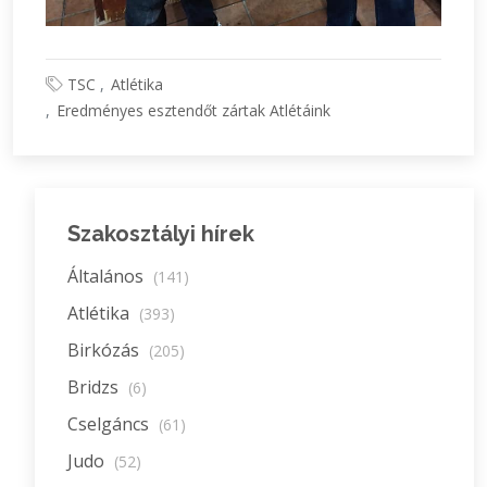
TSC
Atlétika
Eredményes esztendőt zártak Atlétáink
Szakosztályi hírek
Általános
(141)
Atlétika
(393)
Birkózás
(205)
Bridzs
(6)
Cselgáncs
(61)
Judo
(52)