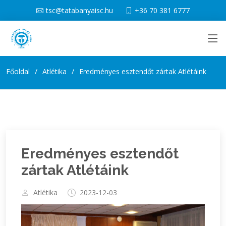
tsc@tatabanyaisc.hu
+36 70 381 6777
Főoldal
Atlétika
Eredményes esztendőt zártak Atlétáink
Eredményes esztendőt
zártak Atlétáink
Atlétika
2023-12-03