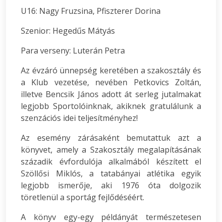
U16: Nagy Fruzsina, Pfiszterer Dorina
Szenior: Hegedűs Mátyás
Para verseny: Luterán Petra
Az évzáró ünnepség keretében a szakosztály és
a Klub vezetése, nevében Petkovics Zoltán,
illetve Bencsik János adott át serleg jutalmakat
legjobb Sportolóinknak, akiknek gratulálunk a
szenzációs idei teljesítményhez!
Az esemény zárásaként bemutattuk azt a
könyvet, amely a Szakosztály megalapításának
századik évfordulója alkalmából készített el
Szöllősi Miklós, a tatabányai atlétika egyik
legjobb ismerője, aki 1976 óta dolgozik
töretlenül a sportág fejlődéséért.
A könyv egy-egy példányát természetesen