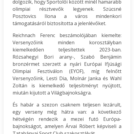
dolgozik, hogy Sportolói között minél hamarabb
olimpiai résztvevők legyenek. Szücsné
Posztovics Ilona a város mindenkori
támogatásáról biztosította a jelenlévőket.
Reichnach Ferenc beszámolójában kiemelte:
Versenyzőink minden korosztályban
kiemelkedően teljesítettek 2023-ban.
Rózsahegyi Bori arany-, Szabó Benjámin
bronzérmet szerzett a nyári Európai Ifjúsági
Olimpiai Fesztiválon (EYOF), míg felnőtt
Versenyzőink, Lesti Dia, Molnár Janka és Wahl
Zoltán is kiemelkedő teljesítményt nyújtott,
miután kijutott a Világbajnokságra.
És habár a szezon csaknem teljesen lezárult,
egy verseny még hátra van: a következő
hétvégén rendezik a mezei futó Európa-
bajnokságot, amelyen Árvai Róbert képviseli a
Tatabányai Sport Club szakosztályát.