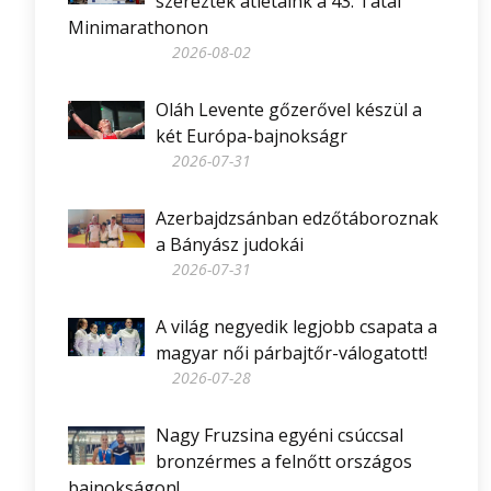
szereztek atlétáink a 43. Tatai
Minimarathonon
2026-08-02
Oláh Levente gőzerővel készül a
két Európa-bajnokságr
2026-07-31
Azerbajdzsánban edzőtáboroznak
a Bányász judokái
2026-07-31
A világ negyedik legjobb csapata a
magyar női párbajtőr-válogatott!
2026-07-28
Nagy Fruzsina egyéni csúccsal
bronzérmes a felnőtt országos
bajnokságon!