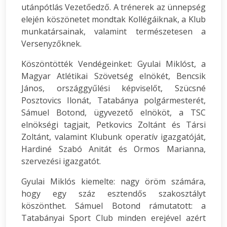
utánpótlás Vezetőedző. A trénerek az ünnepség
elején köszönetet mondtak Kollégáiknak, a Klub
munkatársainak, valamint természetesen a
Versenyzőknek.
Köszöntötték Vendégeinket: Gyulai Miklóst, a
Magyar Atlétikai Szövetség elnökét, Bencsik
János, országgyűlési képviselőt, Szücsné
Posztovics Ilonát, Tatabánya polgármesterét,
Sámuel Botond, ügyvezető elnököt, a TSC
elnökségi tagjait, Petkovics Zoltánt és Társi
Zoltánt, valamint Klubunk operatív igazgatóját,
Hardiné Szabó Anitát és Ormos Marianna,
szervezési igazgatót.
Gyulai Miklós kiemelte: nagy öröm számára,
hogy egy száz esztendős szakosztályt
köszönthet. Sámuel Botond rámutatott: a
Tatabányai Sport Club minden erejével azért