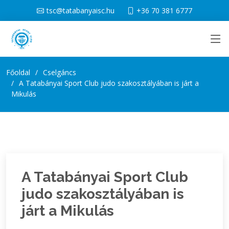
tsc@tatabanyaisc.hu
+36 70 381 6777
Főoldal
Cselgáncs
A Tatabányai Sport Club judo szakosztályában is járt a
Mikulás
A Tatabányai Sport Club
judo szakosztályában is
járt a Mikulás