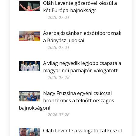
Oláh Levente gőzerővel készül a
két Európa-bajnokságr
2026-07-31
Azerbajdzsánban edzőtáboroznak
a Bányász judokái
2026-07-31
A világ negyedik legjobb csapata a
magyar női párbajtőr-válogatott!
2026-07-28
Nagy Fruzsina egyéni csúccsal
bronzérmes a felnőtt országos
bajnokságon!
2026-07-26
Oláh Levente a válogatottal készül