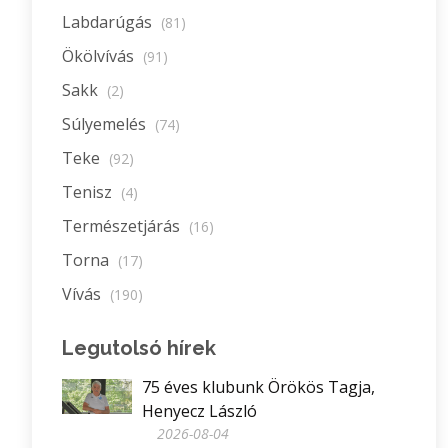
Labdarúgás
(81)
Ökölvívás
(91)
Sakk
(2)
Súlyemelés
(74)
Teke
(92)
Tenisz
(4)
Természetjárás
(16)
Torna
(17)
Vívás
(190)
Legutolsó hírek
75 éves klubunk Örökös Tagja,
Henyecz László
2026-08-04