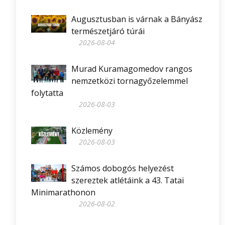
Augusztusban is várnak a Bányász
természetjáró túrái
2026-08-04
Murad Kuramagomedov rangos
nemzetközi tornagyőzelemmel
folytatta
2026-08-03
Közlemény
2026-08-03
Számos dobogós helyezést
szereztek atlétáink a 43. Tatai
Minimarathonon
2026-08-02