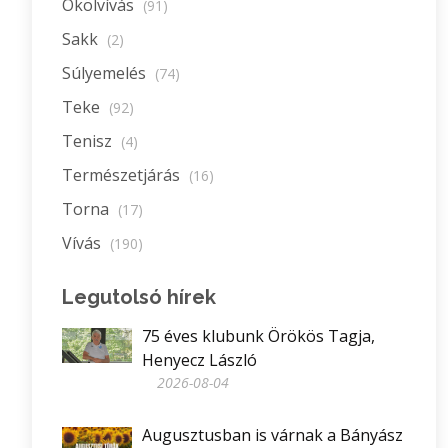
Ökölvívás
(91)
Sakk
(2)
Súlyemelés
(74)
Teke
(92)
Tenisz
(4)
Természetjárás
(16)
Torna
(17)
Vívás
(190)
Legutolsó hírek
75 éves klubunk Örökös Tagja,
Henyecz László
2026-08-04
Augusztusban is várnak a Bányász