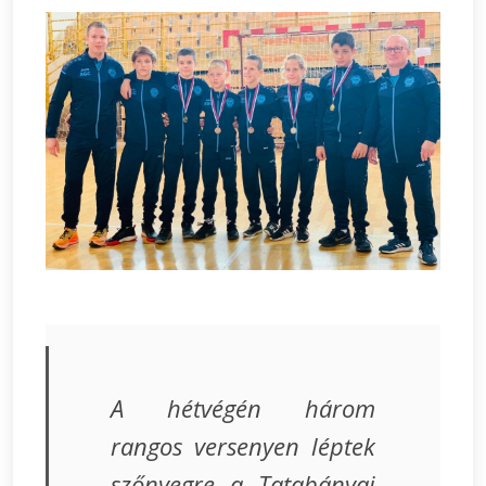
A hétvégén három
rangos versenyen léptek
szőnyegre a Tatabányai