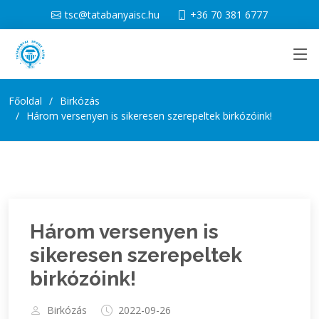
tsc@tatabanyaisc.hu
+36 70 381 6777
Főoldal
Birkózás
Három versenyen is sikeresen szerepeltek birkózóink!
Három versenyen is
sikeresen szerepeltek
birkózóink!
Birkózás
2022-09-26