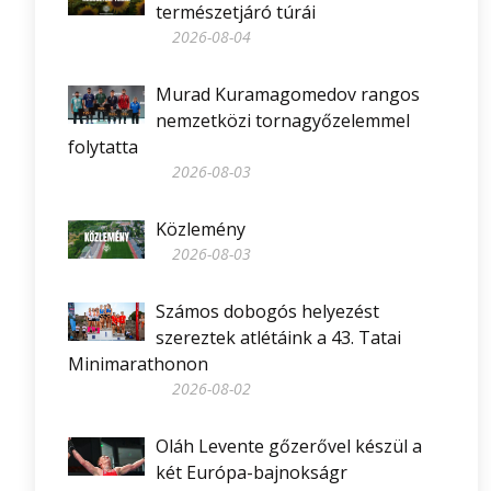
természetjáró túrái
2026-08-04
Murad Kuramagomedov rangos
nemzetközi tornagyőzelemmel
folytatta
2026-08-03
Közlemény
2026-08-03
Számos dobogós helyezést
szereztek atlétáink a 43. Tatai
Minimarathonon
2026-08-02
Oláh Levente gőzerővel készül a
két Európa-bajnokságr