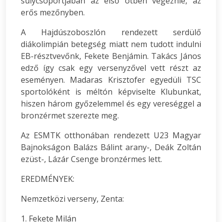
súlycsoportjában az első ötben végeznie, az
erős mezőnyben.
A Hajdúszoboszlón rendezett serdülő
diákolimpián betegség miatt nem tudott indulni
EB-résztvevőnk, Fekete Benjámin. Takács János
edző így csak egy versenyzővel vett részt az
eseményen. Madaras Krisztofer egyedüli TSC
sportolóként is méltón képviselte Klubunkat,
hiszen három győzelemmel és egy vereséggel a
bronzérmet szerezte meg.
Az ESMTK otthonában rendezett U23 Magyar
Bajnokságon Balázs Bálint arany-, Deák Zoltán
ezüst-, Lázár Csenge bronzérmes lett.
EREDMÉNYEK:
Nemzetközi verseny, Zenta:
1. Fekete Milán