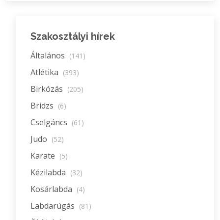
Szakosztályi hírek
Általános
(141)
Atlétika
(393)
Birkózás
(205)
Bridzs
(6)
Cselgáncs
(61)
Judo
(52)
Karate
(5)
Kézilabda
(32)
Kosárlabda
(4)
Labdarúgás
(81)