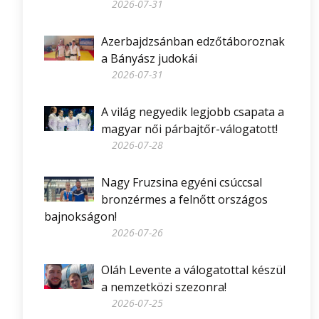
2026-07-31
Azerbajdzsánban edzőtáboroznak
a Bányász judokái
2026-07-31
A világ negyedik legjobb csapata a
magyar női párbajtőr-válogatott!
2026-07-28
Nagy Fruzsina egyéni csúccsal
bronzérmes a felnőtt országos
bajnokságon!
2026-07-26
Oláh Levente a válogatottal készül
a nemzetközi szezonra!
2026-07-25