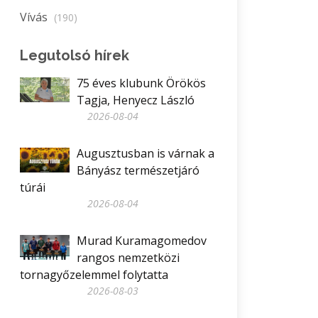
Vívás
(190)
Legutolsó hírek
75 éves klubunk Örökös
Tagja, Henyecz László
2026-08-04
Augusztusban is várnak a
Bányász természetjáró
túrái
2026-08-04
Murad Kuramagomedov
rangos nemzetközi
tornagyőzelemmel folytatta
2026-08-03