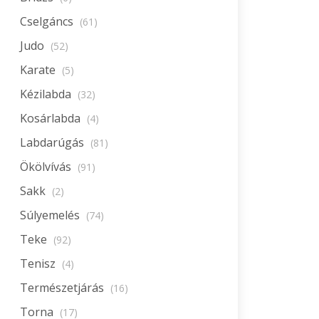
Cselgáncs
(61)
Judo
(52)
Karate
(5)
Kézilabda
(32)
Kosárlabda
(4)
Labdarúgás
(81)
Ökölvívás
(91)
Sakk
(2)
Súlyemelés
(74)
Teke
(92)
Tenisz
(4)
Természetjárás
(16)
Torna
(17)