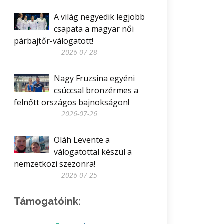
A világ negyedik legjobb
csapata a magyar női
párbajtőr-válogatott!
2026-07-28
Nagy Fruzsina egyéni
csúccsal bronzérmes a
felnőtt országos bajnokságon!
2026-07-26
Oláh Levente a
válogatottal készül a
nemzetközi szezonra!
2026-07-25
Támogatóink: