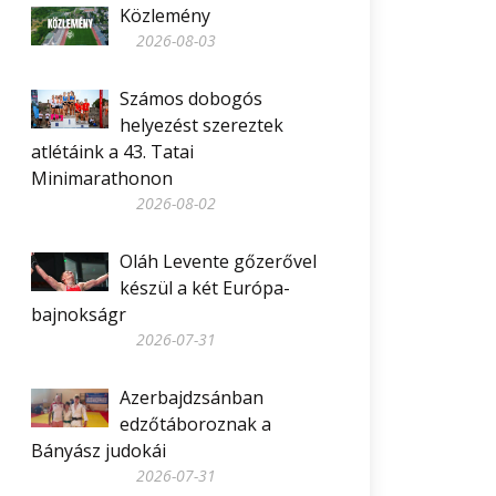
Közlemény
2026-08-03
Számos dobogós
helyezést szereztek
atlétáink a 43. Tatai
Minimarathonon
2026-08-02
Oláh Levente gőzerővel
készül a két Európa-
bajnokságr
2026-07-31
Azerbajdzsánban
edzőtáboroznak a
Bányász judokái
2026-07-31