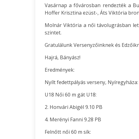
Vasárnap a fővárosban rendezték a Bu
Hoffer Krisztina ezüst-, Áts Viktória b
Molnár Viktória a női távolugrásban le
szintet.
Gratulálunk Versenyzőinknek és Edzőikn
Hajrá, Bányász!
Eredmények:
Nyílt fedettpályás verseny, Nyíregyháza:
U18 Női 60 m gát U18:
2. Honvári Abigél 9.10 PB
4. Merényi Fanni 9.28 PB
Felnőtt női 60 m sík: