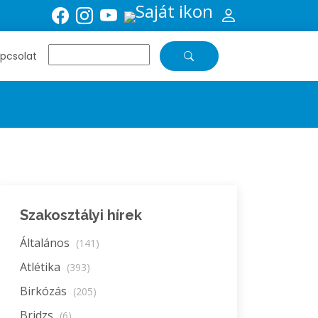
pcsolat
Szakosztályi hírek
Általános
(141)
Atlétika
(393)
Birkózás
(205)
Bridzs
(6)