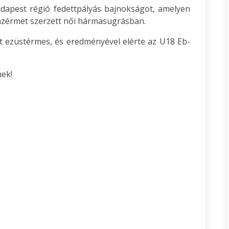
dapest régió fedettpályás bajnokságot, amelyen
ronzérmet szerzett női hármasugrásban.
tt ezüstérmes, és eredményével elérte az U18 Eb-
ek!