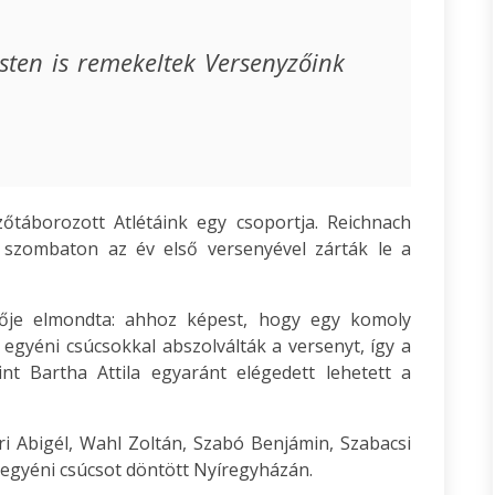
ten is remekeltek Versenyzőink
táborozott Atlétáink egy csoportja. Reichnach
 szombaton az év első versenyével zárták le a
dzője elmondta: ahhoz képest, hogy egy komoly
egyéni csúcsokkal abszolválták a versenyt, így a
nt Bartha Attila egyaránt elégedett lehetett a
i Abigél, Wahl Zoltán, Szabó Benjámin, Szabacsi
 egyéni csúcsot döntött Nyíregyházán.