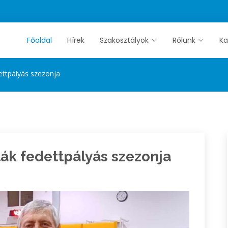
Főoldal
Hírek
Szakosztályok
Rólunk
Ka
ettpályás szezonja
ák fedettpályás szezonja