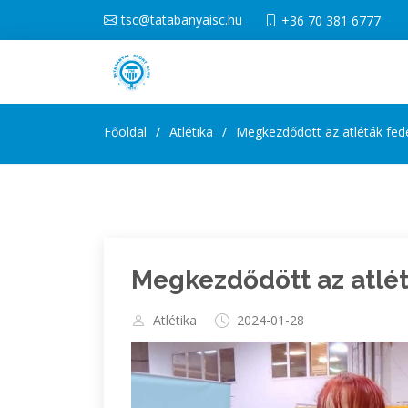
tsc@tatabanyaisc.hu
+36 70 381 6777
Főoldal
Atlétika
Megkezdődött az atléták fed
Megkezdődött az atlét
Atlétika
2024-01-28