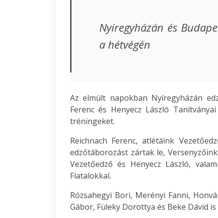
Nyíregyházán és Budapes
a hétvégén
Az elmúlt napokban Nyíregyházán edző
Ferenc és Henyecz László Tanítványai
tréningeket.
Reichnach Ferenc, atlétáink Vezetőe
edzőtáborozást zártak le, Versenyzőink 
Vezetőedző és Henyecz László, valami
Fiatalokkal.
Rózsahegyi Bori, Merényi Fanni, Honvár
Gábor, Füleky Dorottya és Beke Dávid is